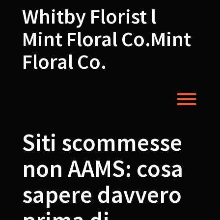
Skip
Whitby Florist l
to
content
Mint Floral Co.Mint
Floral Co.
Toggl
Siti scommesse
non AAMS: cosa
sapere davvero