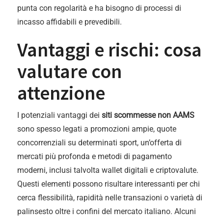
punta con regolarità e ha bisogno di processi di
incasso affidabili e prevedibili.
Vantaggi e rischi: cosa
valutare con
attenzione
I potenziali vantaggi dei
siti scommesse non AAMS
sono spesso legati a promozioni ampie, quote
concorrenziali su determinati sport, un’offerta di
mercati più profonda e metodi di pagamento
moderni, inclusi talvolta wallet digitali e criptovalute.
Questi elementi possono risultare interessanti per chi
cerca flessibilità, rapidità nelle transazioni o varietà di
palinsesto oltre i confini del mercato italiano. Alcuni