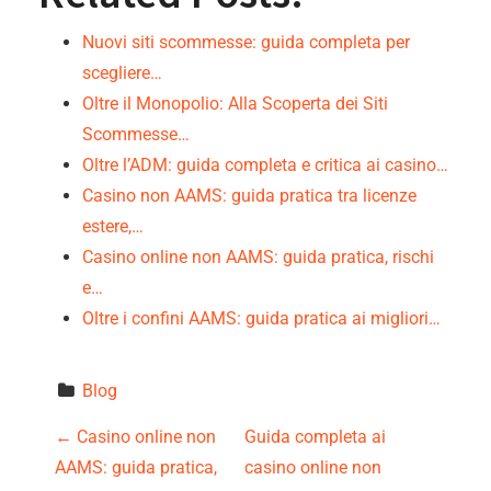
Nuovi siti scommesse: guida completa per
scegliere…
Oltre il Monopolio: Alla Scoperta dei Siti
Scommesse…
Oltre l’ADM: guida completa e critica ai casino…
Casino non AAMS: guida pratica tra licenze
estere,…
Casino online non AAMS: guida pratica, rischi
e…
Oltre i confini AAMS: guida pratica ai migliori…
Blog
P
←
Casino online non
Guida completa ai
AAMS: guida pratica,
casino online non