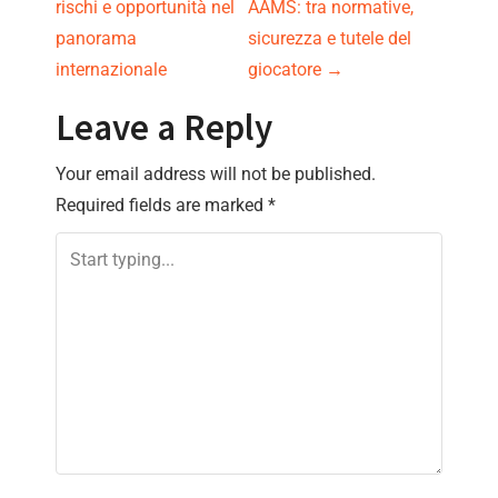
o
rischi e opportunità nel
AAMS: tra normative,
s
panorama
sicurezza e tutele del
internazionale
giocatore
→
t
Leave a Reply
n
Your email address will not be published.
a
Required fields are marked
*
v
i
g
a
t
i