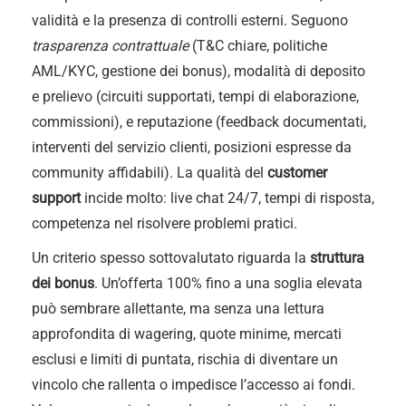
validità e la presenza di controlli esterni. Seguono
trasparenza contrattuale
(T&C chiare, politiche
AML/KYC, gestione dei bonus), modalità di deposito
e prelievo (circuiti supportati, tempi di elaborazione,
commissioni), e reputazione (feedback documentati,
interventi del servizio clienti, posizioni espresse da
community affidabili). La qualità del
customer
support
incide molto: live chat 24/7, tempi di risposta,
competenza nel risolvere problemi pratici.
Un criterio spesso sottovalutato riguarda la
struttura
dei bonus
. Un’offerta 100% fino a una soglia elevata
può sembrare allettante, ma senza una lettura
approfondita di wagering, quote minime, mercati
esclusi e limiti di puntata, rischia di diventare un
vincolo che rallenta o impedisce l’accesso ai fondi.