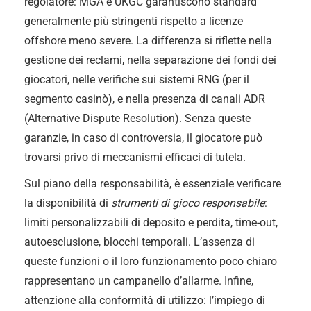
regolatore: MGA e UKGC garantiscono standard
generalmente più stringenti rispetto a licenze
offshore meno severe. La differenza si riflette nella
gestione dei reclami, nella separazione dei fondi dei
giocatori, nelle verifiche sui sistemi RNG (per il
segmento casinò), e nella presenza di canali ADR
(Alternative Dispute Resolution). Senza queste
garanzie, in caso di controversia, il giocatore può
trovarsi privo di meccanismi efficaci di tutela.
Sul piano della responsabilità, è essenziale verificare
la disponibilità di
strumenti di gioco responsabile
:
limiti personalizzabili di deposito e perdita, time-out,
autoesclusione, blocchi temporali. L’assenza di
queste funzioni o il loro funzionamento poco chiaro
rappresentano un campanello d’allarme. Infine,
attenzione alla conformità di utilizzo: l’impiego di