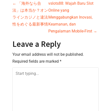
P
←
「海外なら合
vslots88: Wajah Baru Slot
法」は本当か？オン
Online yang
o
ラインカジノと違法
Menggabungkan Inovasi,
s
性をめぐる最新事情
Keamanan, dan
Pengalaman Mobile-First
→
t
Leave a Reply
n
Your email address will not be published.
a
Required fields are marked
*
v
i
g
a