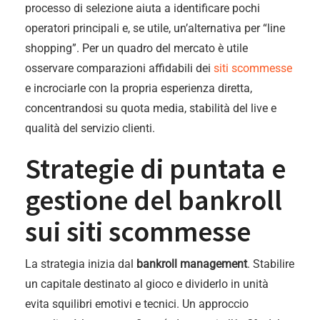
processo di selezione aiuta a identificare pochi
operatori principali e, se utile, un’alternativa per “line
shopping”. Per un quadro del mercato è utile
osservare comparazioni affidabili dei
siti scommesse
e incrociarle con la propria esperienza diretta,
concentrandosi su quota media, stabilità del live e
qualità del servizio clienti.
Strategie di puntata e
gestione del bankroll
sui siti scommesse
La strategia inizia dal
bankroll management
. Stabilire
un capitale destinato al gioco e dividerlo in unità
evita squilibri emotivi e tecnici. Un approccio