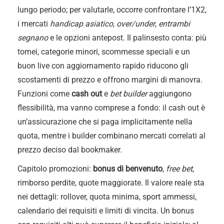
lungo periodo; per valutarle, occorre confrontare l’1X2,
i mercati
handicap asiatico
,
over/under
,
entrambi
segnano
e le opzioni antepost. Il palinsesto conta: più
tornei, categorie minori, scommesse speciali e un
buon live con aggiornamento rapido riducono gli
scostamenti di prezzo e offrono margini di manovra.
Funzioni come
cash out
e
bet builder
aggiungono
flessibilità, ma vanno comprese a fondo: il cash out è
un’assicurazione che si paga implicitamente nella
quota, mentre i builder combinano mercati correlati al
prezzo deciso dal bookmaker.
Capitolo promozioni:
bonus di benvenuto
,
free bet
,
rimborso perdite, quote maggiorate. Il valore reale sta
nei dettagli: rollover, quota minima, sport ammessi,
calendario dei requisiti e limiti di vincita. Un bonus