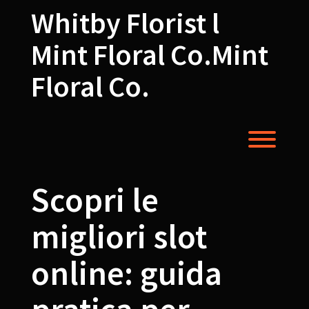
Skip
Whitby Florist l
to
content
Mint Floral Co.Mint
Floral Co.
Toggl
Scopri le
migliori slot
online: guida