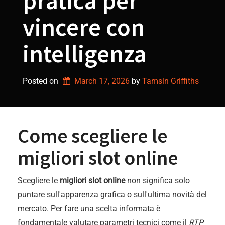
pratica per
vincere con
intelligenza
Posted on
March 17, 2026
by 
Tamsin Griffiths
Come scegliere le
migliori slot online
Scegliere le
migliori slot online
non significa solo
puntare sull'apparenza grafica o sull'ultima novità del
mercato. Per fare una scelta informata è
fondamentale valutare parametri tecnici come il
RTP