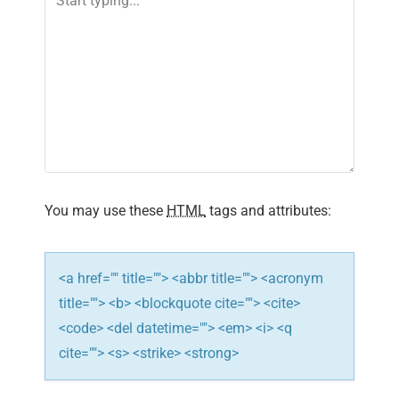
i
g
a
t
i
You may use these
HTML
tags and attributes:
o
n
<a href="" title=""> <abbr title=""> <acronym
title=""> <b> <blockquote cite=""> <cite>
<code> <del datetime=""> <em> <i> <q
cite=""> <s> <strike> <strong>