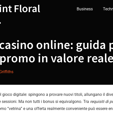
int Floral
Business
Tech
.
casino online: guida 
 promo in valore real
riffiths
l gioco digitale: spingono a provare nuovi titoli, allungano il d
 sessioni. Ma non tutti i bonus si equivalgono. Tra
requisiti di 
romo “vetrina” e una offerta realmente conveniente può essere e