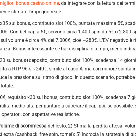
migliori bonus casino online
, da integrare con la lettura dei termi
meri e stimare l’impegno reale.
 x35 sul bonus, contributo slot 100%, puntata massima 5€, scad
00€. Con bet cap a 5€, servono circa 1.400 spin da 5€ o 2.800 s
ita sul volume è circa 4% dei 7.000€, cioè ~280€. L’EV negativo è 
rianza. Bonus interessante se hai disciplina e tempo; meno indic
x20 su bonus+deposito, contributo slot 100%, scadenza 14 gior
rdita a RTP 96% ~240€, simile al caso A, ma con minore spinta 
uce la pressione sul ritmo di gioco. In questo scenario, potrebbe
totale.
0€, requisito x30 sul bonus, contributo slot 100%, scadenza 7 gi
atilità medio-alta per puntare a superare il cap, poi, se possibile, 
 operatori, con aspettative realistiche.
volume di scommessa
richiesto; 2) Stima la perdita attesa: vol
 extra (cashback, free spin, tornei); 5) Incrocia la strategia di gi