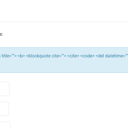
s:
ym title=""> <b> <blockquote cite=""> <cite> <code> <del datetime="