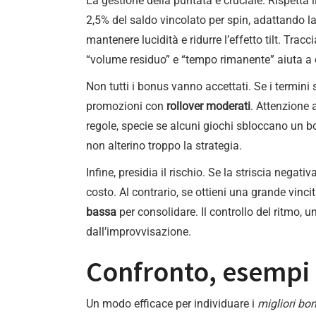
La gestione della puntata è cruciale. Rispetta i
2,5% del saldo vincolato per spin, adattando la 
mantenere lucidità e ridurre l’effetto tilt. Tr
“volume residuo” e “tempo rimanente” aiuta a evi
Non tutti i bonus vanno accettati. Se i termini
promozioni con
rollover moderati
. Attenzione 
regole, specie se alcuni giochi sbloccano un bo
non alterino troppo la strategia.
Infine, presidia il rischio. Se la striscia negat
costo. Al contrario, se ottieni una grande vinci
bassa
per consolidare. Il controllo del ritmo, u
dall’improvvisazione.
Confronto, esempi r
Un modo efficace per individuare i
migliori bo