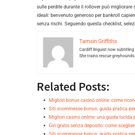
sulle perdite durante il rollover può migliorare
ideali: benvenuto generoso per bankroll capien
senza rischi. Seguendo questa checklist, selez
Tamsin Griffiths
Cardiff linguist now subtitlin
She trains rescue greyhounds v
Related Posts:
Migliori bonus casinò online: come rico
Siti scommesse bonus: guida pratica per
Migliori casino online: una guida lucida 
Giri gratis senza deposito: come sceglie
Siti scommesse bonus: guida pratica per