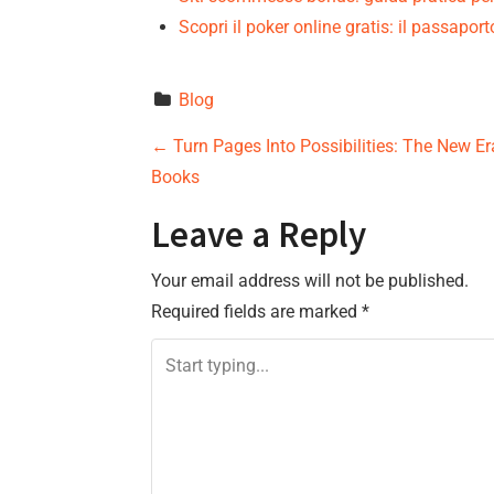
Scopri il poker online gratis: il passapor
Blog
P
←
Turn Pages Into Possibilities: The New Er
Books
o
Leave a Reply
s
Your email address will not be published.
t
Required fields are marked
*
n
a
v