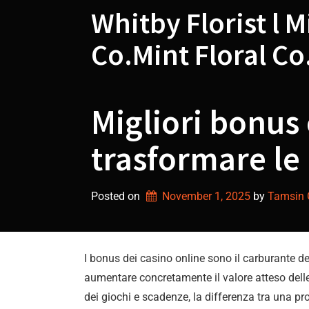
Skip
Whitby Florist l M
to
content
Co.Mint Floral Co
Migliori bonus 
trasformare le
Posted on
November 1, 2025
by 
Tamsin G
I bonus dei casino online sono il carburante de
aumentare concretamente il valore atteso delle
dei giochi e scadenze, la differenza tra una p