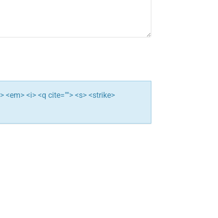
"> <em> <i> <q cite=""> <s> <strike>