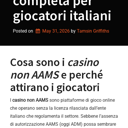
completa per
giocatori italiani
Posted on
May 31, 2026
by 
Tamsin Griffiths
Cosa sono i
casino
non AAMS
e perché
attirano i giocatori
I
casino non AAMS
sono piattaforme di gioco online
che operano senza la licenza rilasciata dall’ente
italiano che regolamenta il settore. Sebbene l’assenza
di autorizzazione AAMS (oggi ADM) possa sembrare