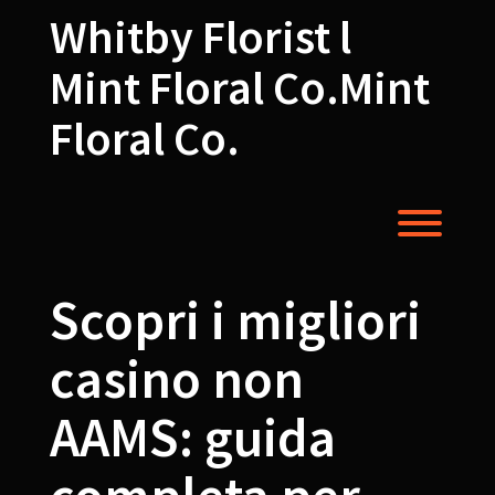
Skip
Whitby Florist l
to
content
Mint Floral Co.Mint
Floral Co.
Toggl
Scopri i migliori
casino non
AAMS: guida