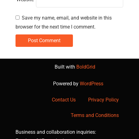
Save my name, email, and website in this
browser for the next time I comment.
Built with
BoldGrid
Powered by
WordPress
Contact Us
Privacy Policy
Terms and Conditions
Business and collaboration inquiries: