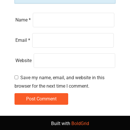
Name
*
Email
*
Website
Save my name, email, and website in this
browser for the next time I comment.
Built with
BoldGrid