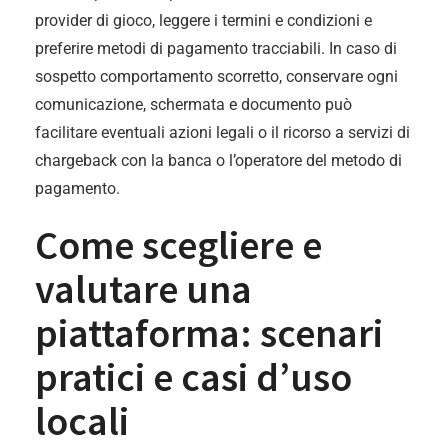
provider di gioco, leggere i termini e condizioni e
preferire metodi di pagamento tracciabili. In caso di
sospetto comportamento scorretto, conservare ogni
comunicazione, schermata e documento può
facilitare eventuali azioni legali o il ricorso a servizi di
chargeback con la banca o l’operatore del metodo di
pagamento.
Come scegliere e
valutare una
piattaforma: scenari
pratici e casi d’uso
locali