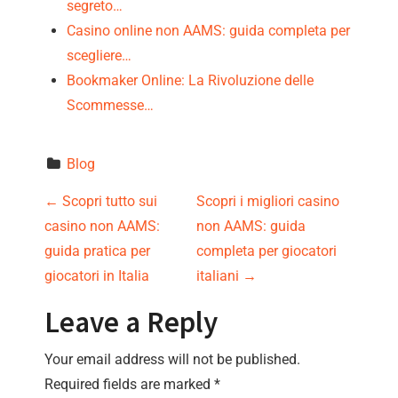
segreto…
Casino online non AAMS: guida completa per
scegliere…
Bookmaker Online: La Rivoluzione delle
Scommesse…
Blog
P
←
Scopri tutto sui
Scopri i migliori casino
casino non AAMS:
non AAMS: guida
o
guida pratica per
completa per giocatori
s
giocatori in Italia
italiani
→
t
Leave a Reply
n
Your email address will not be published.
Required fields are marked
*