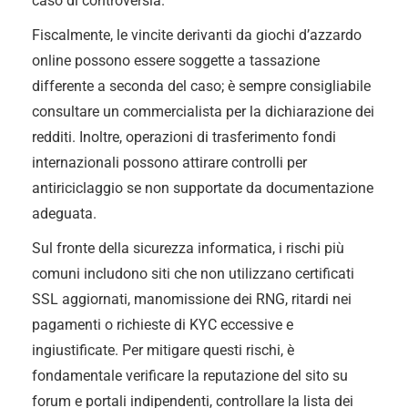
caso di controversia.
Fiscalmente, le vincite derivanti da giochi d’azzardo
online possono essere soggette a tassazione
differente a seconda del caso; è sempre consigliabile
consultare un commercialista per la dichiarazione dei
redditi. Inoltre, operazioni di trasferimento fondi
internazionali possono attirare controlli per
antiriciclaggio se non supportate da documentazione
adeguata.
Sul fronte della sicurezza informatica, i rischi più
comuni includono siti che non utilizzano certificati
SSL aggiornati, manomissione dei RNG, ritardi nei
pagamenti o richieste di KYC eccessive e
ingiustificate. Per mitigare questi rischi, è
fondamentale verificare la reputazione del sito su
forum e portali indipendenti, controllare la lista dei