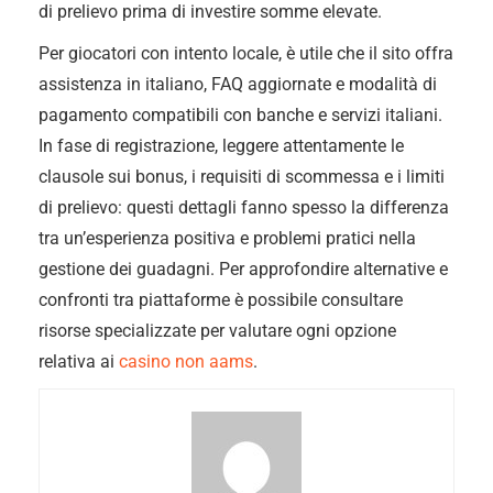
di prelievo prima di investire somme elevate.
Per giocatori con intento locale, è utile che il sito offra
assistenza in italiano, FAQ aggiornate e modalità di
pagamento compatibili con banche e servizi italiani.
In fase di registrazione, leggere attentamente le
clausole sui bonus, i requisiti di scommessa e i limiti
di prelievo: questi dettagli fanno spesso la differenza
tra un’esperienza positiva e problemi pratici nella
gestione dei guadagni. Per approfondire alternative e
confronti tra piattaforme è possibile consultare
risorse specializzate per valutare ogni opzione
relativa ai
casino non aams
.