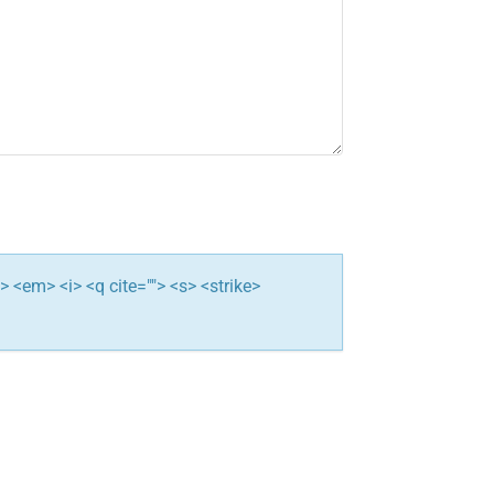
"> <em> <i> <q cite=""> <s> <strike>