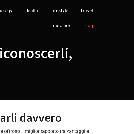
nology
Health
Lifestyle
Travel
Education
Blog
iconoscerli,
tarli davvero
offrono il miglior rapporto tra vantaggi e