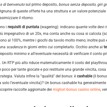
s di benvenuto
sul primo deposito,
bonus senza deposito
,
giri g
 Ognuna di queste offerte ha una struttura e un valore potenzial
simizzare il ritorno.
ono i
requisiti di puntata
(wagering): indicano quante volte devi r
 più impegnativo di un 20x, ma conta anche su cosa si calcola (s
ono al 100%, mentre i giochi da tavolo molto meno; inoltre può 
 una
scadenza
in giorni entro cui completarlo. Occhio anche ai
te
eposito minimo e all’eventuale necessità di verificare il conto pr
. Un RTP più alto riduce matematicamente il costo del playthrou
 poco per tante giocate e poi restituire una grande vincita, cosa 
ategia. Valuta infine la “qualità” del bonus: è
cashable
(il bonu
a solo l’eventuale vincita)? Un bonus cashable ha generalmente p
scoprire raccolte aggiornate dei
migliori bonus casino online
, ve