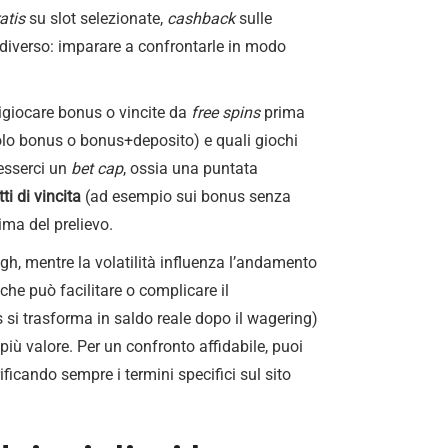
ratis
su slot selezionate,
cashback
sulle
e diverso: imparare a confrontarle in modo
igiocare bonus o vincite da
free spins
prima
olo bonus o bonus+deposito) e quali giochi
esserci un
bet cap
, ossia una puntata
tti di vincita
(ad esempio sui bonus senza
ima del prelievo.
gh, mentre la volatilità influenza l’andamento
che può facilitare o complicare il
s si trasforma in saldo reale dopo il wagering)
iù valore. Per un confronto affidabile, puoi
rificando sempre i termini specifici sul sito