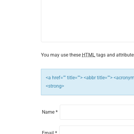
v
i
g
a
t
You may use these
HTML
tags and attribute
i
<a href="" title=""> <abbr title=""> <acron
o
<strong>
n
Name
*
Email
*