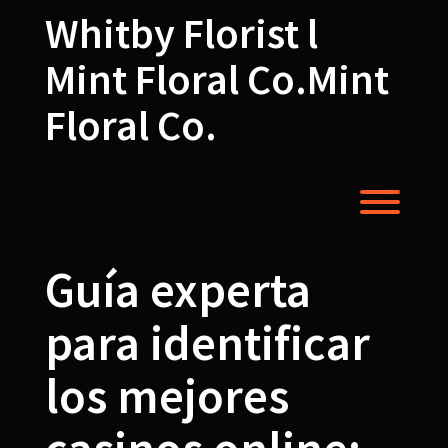
Skip
Whitby Florist l
to
content
Mint Floral Co.Mint
Floral Co.
Toggl
Guía experta
para identificar
los mejores