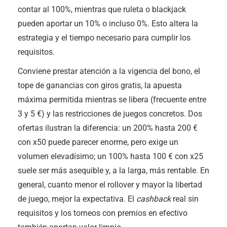
contar al 100%, mientras que ruleta o blackjack
pueden aportar un 10% o incluso 0%. Esto altera la
estrategia y el tiempo necesario para cumplir los
requisitos.
Conviene prestar atención a la vigencia del bono, el
tope de ganancias con giros gratis, la apuesta
máxima permitida mientras se libera (frecuente entre
3 y 5 €) y las restricciones de juegos concretos. Dos
ofertas ilustran la diferencia: un 200% hasta 200 €
con x50 puede parecer enorme, pero exige un
volumen elevadísimo; un 100% hasta 100 € con x25
suele ser más asequible y, a la larga, más rentable. En
general, cuanto menor el rollover y mayor la libertad
de juego, mejor la expectativa. El
cashback
real sin
requisitos y los torneos con premios en efectivo