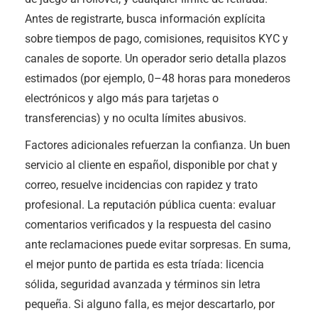
Antes de registrarte, busca información explícita
sobre tiempos de pago, comisiones, requisitos KYC y
canales de soporte. Un operador serio detalla plazos
estimados (por ejemplo, 0–48 horas para monederos
electrónicos y algo más para tarjetas o
transferencias) y no oculta límites abusivos.
Factores adicionales refuerzan la confianza. Un buen
servicio al cliente en español, disponible por chat y
correo, resuelve incidencias con rapidez y trato
profesional. La reputación pública cuenta: evaluar
comentarios verificados y la respuesta del casino
ante reclamaciones puede evitar sorpresas. En suma,
el mejor punto de partida es esta tríada: licencia
sólida, seguridad avanzada y términos sin letra
pequeña. Si alguno falla, es mejor descartarlo, por