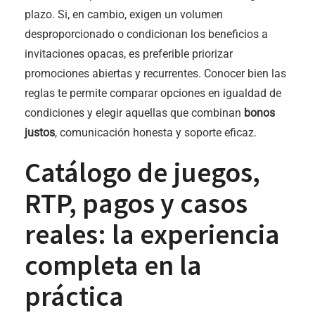
plazo. Si, en cambio, exigen un volumen
desproporcionado o condicionan los beneficios a
invitaciones opacas, es preferible priorizar
promociones abiertas y recurrentes. Conocer bien las
reglas te permite comparar opciones en igualdad de
condiciones y elegir aquellas que combinan
bonos
justos
, comunicación honesta y soporte eficaz.
Catálogo de juegos,
RTP, pagos y casos
reales: la experiencia
completa en la
práctica