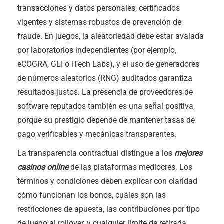
transacciones y datos personales, certificados
vigentes y sistemas robustos de prevención de
fraude. En juegos, la aleatoriedad debe estar avalada
por laboratorios independientes (por ejemplo,
eCOGRA, GLI o iTech Labs), y el uso de generadores
de números aleatorios (RNG) auditados garantiza
resultados justos. La presencia de proveedores de
software reputados también es una señal positiva,
porque su prestigio depende de mantener tasas de
pago verificables y mecánicas transparentes.
La transparencia contractual distingue a los
mejores
casinos online
de las plataformas mediocres. Los
términos y condiciones deben explicar con claridad
cómo funcionan los bonos, cuáles son las
restricciones de apuesta, las contribuciones por tipo
de juego al rollover, y cualquier límite de retirada.