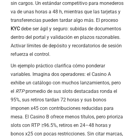
sin cargos. Un estándar competitivo para monederos
va de unas horas a 48 h, mientras que las tarjetas y
transferencias pueden tardar algo más. El proceso
KYC
debe ser ágil y seguro: subidas de documentos
dentro del portal y validación en plazos razonables.
Activar límites de depósito y recordatorios de sesión
refuerza el control.
Un ejemplo práctico clarifica cómo ponderar
variables. Imagina dos operadores: el Casino A
exhibe un catálogo con muchos lanzamientos, pero
el
RTP
promedio de sus slots destacadas ronda el
95%, sus retiros tardan 72 horas y sus bonos
imponen x45 con contribuciones reducidas para
mesa. El Casino B ofrece menos títulos, pero prioriza
slots con RTP ≥96.5%, retiros en 24–48 horas y
bonos x25 con pocas restricciones. Sin citar marcas,