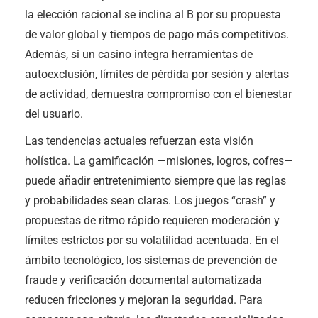
la elección racional se inclina al B por su propuesta
de valor global y tiempos de pago más competitivos.
Además, si un casino integra herramientas de
autoexclusión, límites de pérdida por sesión y alertas
de actividad, demuestra compromiso con el bienestar
del usuario.
Las tendencias actuales refuerzan esta visión
holística. La gamificación —misiones, logros, cofres—
puede añadir entretenimiento siempre que las reglas
y probabilidades sean claras. Los juegos “crash” y
propuestas de ritmo rápido requieren moderación y
límites estrictos por su volatilidad acentuada. En el
ámbito tecnológico, los sistemas de prevención de
fraude y verificación documental automatizada
reducen fricciones y mejoran la seguridad. Para