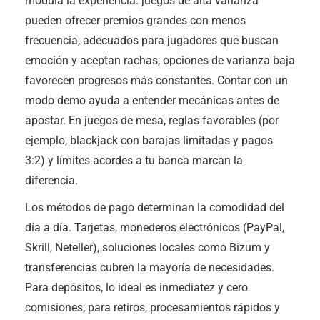
modula la experiencia: juegos de alta varianza
pueden ofrecer premios grandes con menos
frecuencia, adecuados para jugadores que buscan
emoción y aceptan rachas; opciones de varianza baja
favorecen progresos más constantes. Contar con un
modo demo ayuda a entender mecánicas antes de
apostar. En juegos de mesa, reglas favorables (por
ejemplo, blackjack con barajas limitadas y pagos
3:2) y límites acordes a tu banca marcan la
diferencia.
Los métodos de pago determinan la comodidad del
día a día. Tarjetas, monederos electrónicos (PayPal,
Skrill, Neteller), soluciones locales como Bizum y
transferencias cubren la mayoría de necesidades.
Para depósitos, lo ideal es inmediatez y cero
comisiones; para retiros, procesamientos rápidos y