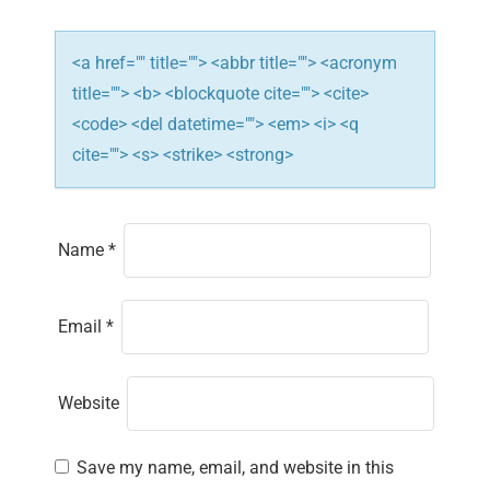
n
<a href="" title=""> <abbr title=""> <acronym
title=""> <b> <blockquote cite=""> <cite>
<code> <del datetime=""> <em> <i> <q
cite=""> <s> <strike> <strong>
Name
*
Email
*
Website
Save my name, email, and website in this