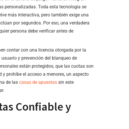
as personalizadas. Toda esta tecnología se
elve más interactiva, pero también exige una
uctúan por segundos. Por eso, una verdadera
quier persona debe verificar antes de
n contar con una licencia otorgada por la
l usuario y prevención del blanqueo de
personales están protegidos, que las cuotas son
ad y prohíbe el acceso a menores, un aspecto
ema de las
casas de apuestas
sin este
ar.
tas Confiable y