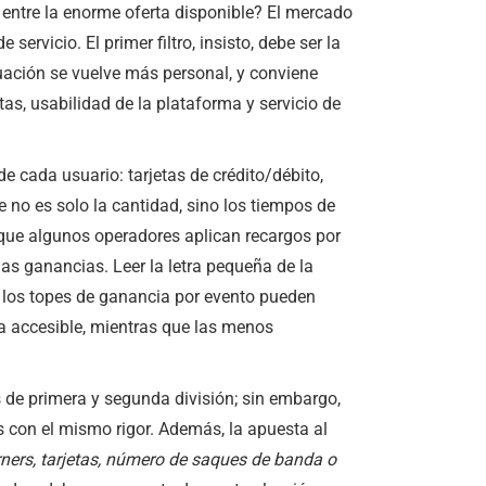
 entre la enorme oferta disponible? El mercado
rvicio. El primer filtro, insisto, debe ser la
aluación se vuelve más personal, y conviene
as, usabilidad de la plataforma y servicio de
de cada usuario: tarjetas de crédito/débito,
 no es solo la cantidad, sino los tiempos de
que algunos operadores aplican recargos por
las ganancias. Leer la letra pequeña de la
y los topes de ganancia por evento pueden
a accesible, mientras que las menos
as de primera y segunda división; sin embargo,
s con el mismo rigor. Además, la apuesta al
ners, tarjetas, número de saques de banda o