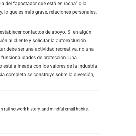
a del “apostador que está en racha” o la
, lo que es más grave, relaciones personales.
establecer contactos de apoyo. Si en algún
n al cliente y solicitar la autoexclusión
ar debe ser una actividad recreativa, no una
as funcionalidades de protección. Una
 está alineada con los valores de la industria
ia completa se construye sobre la diversión,
n rail network history, and mindful email habits.