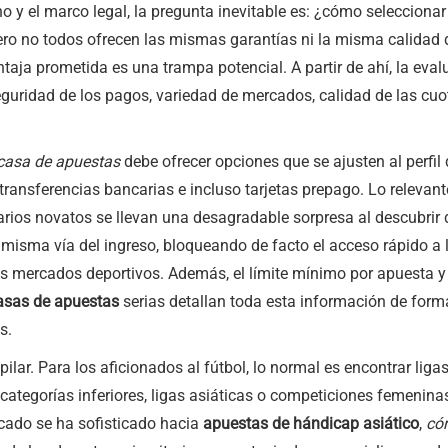
 y el marco legal, la pregunta inevitable es: ¿cómo seleccionar
 no todos ofrecen las mismas garantías ni la misma calidad de se
ventaja prometida es una trampa potencial. A partir de ahí, la ev
guridad de los pagos, variedad de mercados, calidad de las cuot
casa de apuestas
debe ofrecer opciones que se ajusten al perfil 
ransferencias bancarias e incluso tarjetas prepago. Lo relevante
ios novatos se llevan una desagradable sorpresa al descubrir 
 misma vía del ingreso, bloqueando de facto el acceso rápido a 
los mercados deportivos. Además, el límite mínimo por apuesta 
asas de apuestas
serias detallan toda esta información de form
s.
ilar. Para los aficionados al fútbol, lo normal es encontrar lig
 categorías inferiores, ligas asiáticas o competiciones femenina
rcado se ha sofisticado hacia
apuestas de hándicap asiático
,
cór