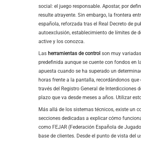
social: el juego responsable. Apostar, por defi
resulte atrayente. Sin embargo, la frontera en
española, reforzada tras el Real Decreto de pu
autoexclusión, establecimiento de límites de 
active y los conozca.
Las
herramientas de control
son muy variadas
predefinida aunque se cuente con fondos en la
apuesta cuando se ha superado un determinad
horas frente a la pantalla, recordándonos que
través del Registro General de Interdicciones 
plazo que va desde meses a años. Utilizar esto
Más allá de los sistemas técnicos, existe un
secciones dedicadas a explicar cómo funciona 
como FEJAR (Federación Española de Jugadore
base de clientes. Desde el punto de vista del 