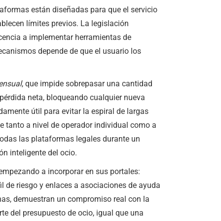
lataformas están diseñadas para que el servicio
blecen límites previos. La legislación
licencia a implementar herramientas de
 mecanismos depende de que el usuario los
mensual
, que impide sobrepasar una cantidad
e pérdida neta, bloqueando cualquier nueva
mente útil para evitar la espiral de largas
e tanto a nivel de operador individual como a
 todas las plataformas legales durante un
n inteligente del ocio.
empezando a incorporar en sus portales:
il de riesgo y enlaces a asociaciones de ayuda
nas, demuestran un compromiso real con la
rte del presupuesto de ocio, igual que una