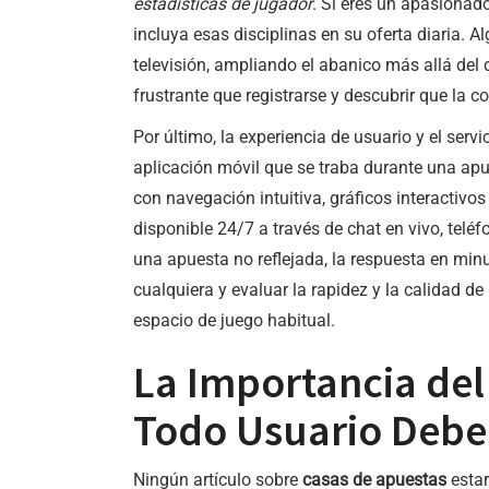
estadísticas de jugador
. Si eres un apasionad
incluya esas disciplinas en su oferta diaria.
televisión, ampliando el abanico más allá del 
frustrante que registrarse y descubrir que la c
Por último, la experiencia de usuario y el ser
aplicación móvil que se traba durante una apue
con navegación intuitiva, gráficos interactivo
disponible 24/7 a través de chat en vivo, telé
una apuesta no reflejada, la respuesta en minu
cualquiera y evaluar la rapidez y la calidad d
espacio de juego habitual.
La Importancia del
Todo Usuario Debe
Ningún artículo sobre
casas de apuestas
estar