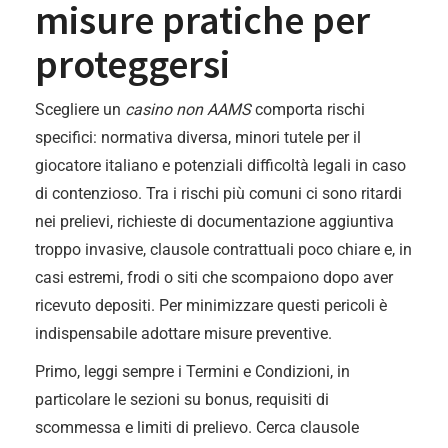
misure pratiche per
proteggersi
Scegliere un
casino non AAMS
comporta rischi
specifici: normativa diversa, minori tutele per il
giocatore italiano e potenziali difficoltà legali in caso
di contenzioso. Tra i rischi più comuni ci sono ritardi
nei prelievi, richieste di documentazione aggiuntiva
troppo invasive, clausole contrattuali poco chiare e, in
casi estremi, frodi o siti che scompaiono dopo aver
ricevuto depositi. Per minimizzare questi pericoli è
indispensabile adottare misure preventive.
Primo, leggi sempre i Termini e Condizioni, in
particolare le sezioni su bonus, requisiti di
scommessa e limiti di prelievo. Cerca clausole