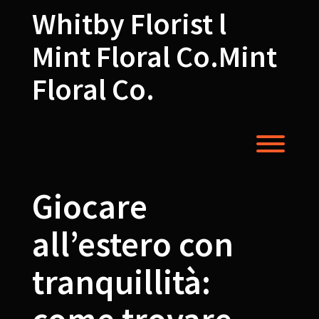
Skip
Whitby Florist l
to
content
Mint Floral Co.Mint
Floral Co.
Toggl
Giocare
all’estero con
tranquillità: