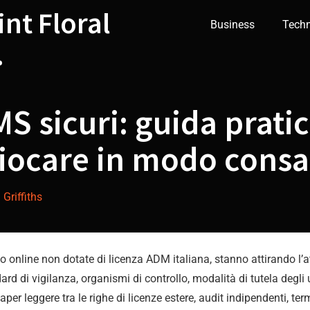
int Floral
Business
Tech
.
 sicuri: guida pratic
 giocare in modo cons
Griffiths
 online non dotate di licenza ADM italiana, stanno attirando l’a
d di vigilanza, organismi di controllo, modalità di tutela degli 
aper leggere tra le righe di licenze estere, audit indipendenti, ter