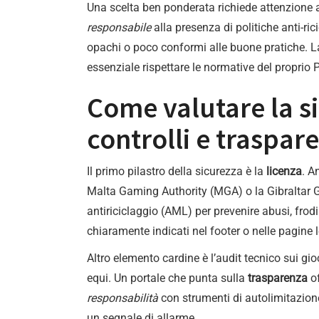
Una scelta ben ponderata richiede attenzione ai 
responsabile
alla presenza di politiche anti-ri
opachi o poco conformi alle buone pratiche. La p
essenziale rispettare le normative del proprio
Come valutare la s
controlli e traspar
Il primo pilastro della sicurezza è la
licenza
. A
Malta Gaming Authority (MGA) o la Gibraltar G
antiriciclaggio (AML) per prevenire abusi, frodi
chiaramente indicati nel footer o nelle pagine leg
Altro elemento cardine è l’audit tecnico sui gi
equi. Un portale che punta sulla
trasparenza
of
responsabilità
con strumenti di autolimitazion
un segnale di allarme.