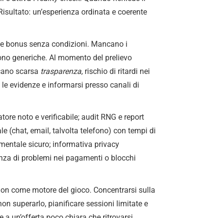
 Risultato: un’esperienza ordinata e coerente
e” e bonus senza condizioni. Mancano i
i sono generiche. Al momento del prelievo
icano scarsa
trasparenza
, rischio di ritardi nei
 le evidenze e informarsi presso canali di
tore noto e verificabile; audit RNG e report
le (chat, email, talvolta telefono) con tempi di
umentale sicuro; informativa privacy
enza di problemi nei pagamenti o blocchi
non come motore del gioco. Concentrarsi sulla
on superarlo, pianificare sessioni limitate e
 a un’offerta poco chiara che ritrovarsi