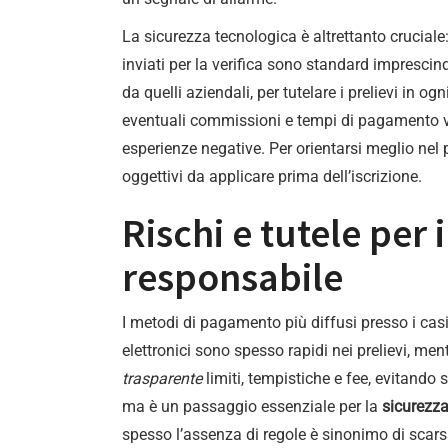
La sicurezza tecnologica è altrettanto cruciale
inviati per la verifica sono standard imprescind
da quelli aziendali, per tutelare i prelievi in ogn
eventuali commissioni e tempi di pagamento va
esperienze negative. Per orientarsi meglio n
oggettivi da applicare prima dell’iscrizione.
Rischi e tutele per 
responsabile
I metodi di pagamento più diffusi presso i casi
elettronici sono spesso rapidi nei prelievi, me
trasparente
limiti, tempistiche e fee, evitando 
ma è un passaggio essenziale per la
sicurezz
spesso l’assenza di regole è sinonimo di scars