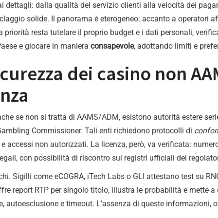
dettagli: dalla qualità del servizio clienti alla velocità dei paga
ciclaggio solide. Il panorama è eterogeneo: accanto a operatori aff
riorità resta tutelare il proprio budget e i dati personali, verif
 Paese e giocare in maniera
consapevole
, adottando limiti e pref
icurezza dei casino non AAM
enza
nche se non si tratta di AAMS/ADM, esistono autorità estere ser
ambling Commissioner. Tali enti richiedono protocolli di
confor
 e accessi non autorizzati. La licenza, però, va verificata: numer
ali, con possibilità di riscontro sui registri ufficiali del regolato
ochi. Sigilli come eCOGRA, iTech Labs o GLI attestano test su RNG
fre report RTP per singolo titolo, illustra le probabilità e mette
e, autoesclusione e timeout. L’assenza di queste informazioni, 