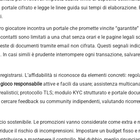
 portale cifrato e legge le linee guida sui tempi di elaborazione.
i.
ro giocatore incontra un portale che promette vincite “garantit
, i contatti sono limitati a una chat senza orari e le pagine legal
ste di documenti tramite email non cifrata. Questi segnali ind
. In casi simili è prudente interrompere ogni transazione, salvare
gistrarsi. L’affidabilità si riconosce da elementi concreti: regola
i
gioco responsabile
attive e facili da usare; assistenza multicana
o realistici; protocollo TLS; modulo KYC strutturato e portale doc
ile cercare feedback su community indipendenti, valutando ricorr
cio sostenibile. Le promozioni vanno considerate come extra e 
 riduce il rischio di incomprensioni. Impostare un budget fisso e n
ntribuisce a mantenere il controllo. Nel dubbio, meglio rinunciare