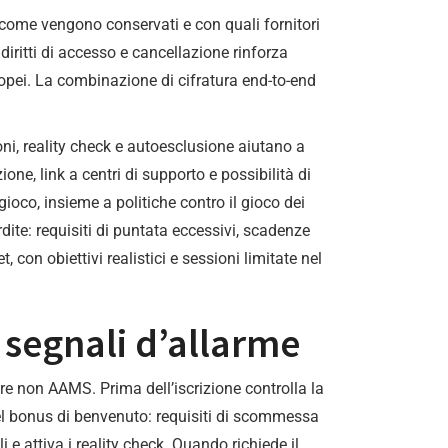
, come vengono conservati e con quali fornitori
diritti di accesso e cancellazione rinforza
uropei. La combinazione di cifratura end-to-end
oni, reality check e autoesclusione aiutano a
one, link a centri di supporto e possibilità di
gioco, insieme a politiche contro il gioco dei
rdite: requisiti di puntata eccessivi, scadenze
, con obiettivi realistici e sessioni limitate nel
e segnali d’allarme
e non AAMS. Prima dell’iscrizione controlla la
 del bonus di benvenuto: requisiti di scommessa
li e attiva i reality check. Quando richiede il