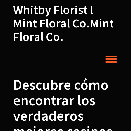
Skip
Whitby Florist l
to
content
Mint Floral Co.Mint
Floral Co.
Toggl
Descubre cómo
encontrar los
verdaderos