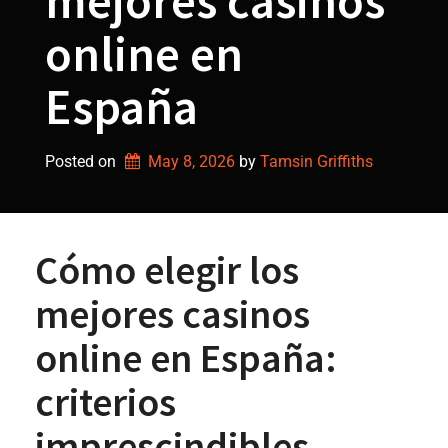
mejores casinos
online en
España
Posted on
May 8, 2026
by 
Tamsin Griffiths
Cómo elegir los
mejores casinos
online en España:
criterios
imprescindibles