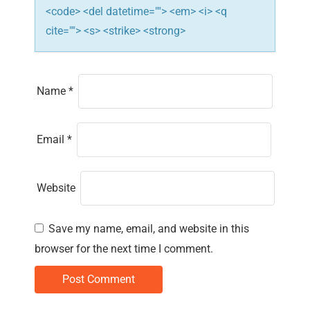
<code> <del datetime=""> <em> <i> <q
cite=""> <s> <strike> <strong>
Name
*
Email
*
Website
Save my name, email, and website in this
browser for the next time I comment.