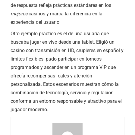
de respuesta refleja prácticas estándares en los
mejores
casinos y marca la diferencia en la
experiencia del usuario.
Otro ejemplo práctico es el de una usuaria que
buscaba jugar en vivo desde una tablet. Eligió un
casino con transmisión en HD, crupieres en español y
límites flexibles: pudo participar en torneos
programados y ascender en un programa VIP que
ofrecía recompensas reales y atención
personalizada. Estos escenarios muestran cómo la
combinación de tecnología, servicio y regulación
conforma un entorno responsable y atractivo para el
jugador moderno.