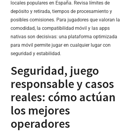
locales populares en España. Revisa límites de
depósito y retirada, tiempos de procesamiento y
posibles comisiones. Para jugadores que valoran la
comodidad, la compatibilidad móvil y las apps
nativas son decisivas: una plataforma optimizada
para móvil permite jugar en cualquier lugar con
seguridad y estabilidad.
Seguridad, juego
responsable y casos
reales: cómo actúan
los mejores
operadores