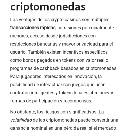
criptomonedas
Las ventajas de los crypto casinos son múltiples:
transacciones rápidas
, comisiones potencialmente
menores, acceso desde jurisdicciones con
restricciones bancarias y mayor privacidad para el
usuario. También existen incentivos específicos
como bonos pagados en tokens con valor real o
programas de cashback basados en criptomonedas.
Para jugadores interesados en innovación, la
posibilidad de interactuar con juegos que usan
contratos inteligentes y tokens locales abre nuevas
formas de participación y recompensas.
No obstante, los riesgos son significativos. La
volatilidad
de las criptomonedas puede convertir una
ganancia nominal en una pérdida real si el mercado