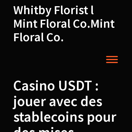
Skip
Whitby Florist l
to
content
Mint Floral Co.Mint
Floral Co.
Toggl
Casino USDT :
jouer avec des
stablecoins pour