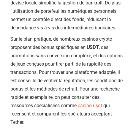
devise locale simplifie la gestion de bankroll. De plus,
l'utilisation de portefeuilles numériques personnels
permet un contrôle direct des fonds, réduisant la
dépendance vis-à-vis des intermédiaires bancaires.
Sur le plan pratique, de nombreux casinos crypto
proposent des bonus spécifiques en
USDT
, des
promotions sans conversion complexe, et des options
de jeux conçues pour tirer parti de la rapidité des
transactions. Pour trouver une plateforme adaptée, il
est conseillé de vérifier la réputation, les conditions de
bonus et les méthodes de retrait. Pour une recherche
rapide et exemplaire, on peut consulter des
ressources spécialisées comme
casino usdt
qui
recensent et comparent les opérateurs acceptant
Tether.