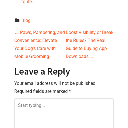
toute…
Blog
P
←
Paws, Pampering, and
Boost Visibility or Break
Convenience: Elevate
the Rules? The Real
o
Your Dog’s Care with
Guide to Buying App
s
Mobile Grooming
Downloads
→
t
Leave a Reply
n
Your email address will not be published.
Required fields are marked
*
a
v
i