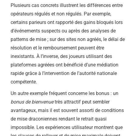
Plusieurs cas concrets illustrent les différences entre
opérateurs régulés et non régulés. Par exemple,
certains parieurs ont rapporté des gains bloqués lors
d’événements suspects ou après des analyses de
patterns de mise ; sur des sites non agréés, le délai de
résolution et le remboursement peuvent être
inexistants. À l’inverse, des joueurs utilisant des
plateformes agréées ont bénéficié d’une médiation
rapide grâce à l’intervention de l’autorité nationale
compétente.
Un autre exemple fréquent concerne les bonus : un
bonus de bienvenue
très attractif peut sembler
avantageux, mais il est souvent assorti de conditions
de mise draconiennes rendant le retrait quasi
impossible. Les expériences utilisateur montrent que
les clauses de rollover et de mise maximale doivent