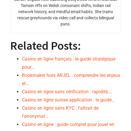
Tamsin riffs on Welsh consonant shifts, Indian rail
network history, and mindful email habits. She trains
rescue greyhounds via video call and collects bilingual
puns.
Related Posts:
Casino en ligne français : le guide stratégique
pour…
Bookmaker hors ARJEL : comprendre les enjeux
et…
Casino en ligne sans vérification : rapidité,…
Casino en ligne suisse application : le guide…
Casino en ligne sans KYC : l’attrait de
l’anonymat…
Casino en ligne : guide complet pour jouer en