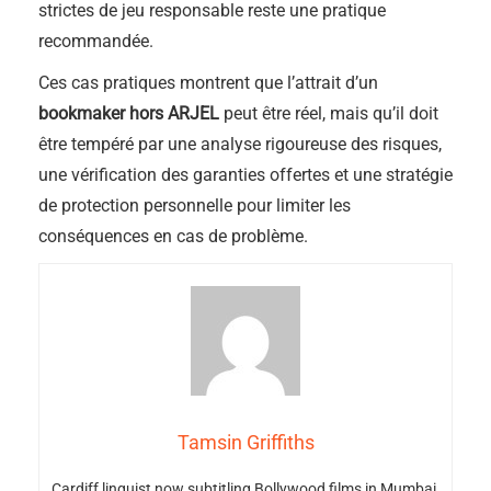
strictes de jeu responsable reste une pratique
recommandée.
Ces cas pratiques montrent que l’attrait d’un
bookmaker hors ARJEL
peut être réel, mais qu’il doit
être tempéré par une analyse rigoureuse des risques,
une vérification des garanties offertes et une stratégie
de protection personnelle pour limiter les
conséquences en cas de problème.
Tamsin Griffiths
Cardiff linguist now subtitling Bollywood films in Mumbai.