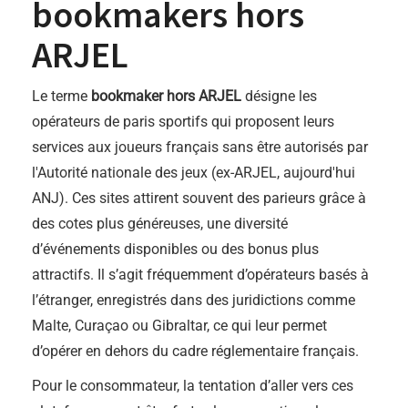
bookmakers hors
ARJEL
Le terme
bookmaker hors ARJEL
désigne les
opérateurs de paris sportifs qui proposent leurs
services aux joueurs français sans être autorisés par
l'Autorité nationale des jeux (ex-ARJEL, aujourd'hui
ANJ). Ces sites attirent souvent des parieurs grâce à
des cotes plus généreuses, une diversité
d’événements disponibles ou des bonus plus
attractifs. Il s’agit fréquemment d’opérateurs basés à
l’étranger, enregistrés dans des juridictions comme
Malte, Curaçao ou Gibraltar, ce qui leur permet
d’opérer en dehors du cadre réglementaire français.
Pour le consommateur, la tentation d’aller vers ces