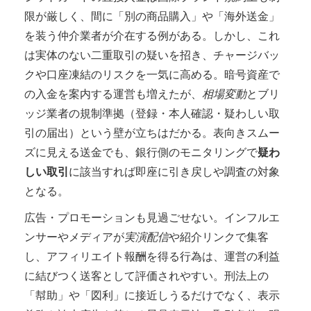
限が厳しく、間に「別の商品購入」や「海外送金」
を装う仲介業者が介在する例がある。しかし、これ
は実体のない二重取引の疑いを招き、チャージバッ
クや口座凍結のリスクを一気に高める。暗号資産で
の入金を案内する運営も増えたが、
相場変動
とブリ
ッジ業者の規制準拠（登録・本人確認・疑わしい取
引の届出）という壁が立ちはだかる。表向きスムー
ズに見える送金でも、銀行側のモニタリングで
疑わ
しい取引
に該当すれば即座に引き戻しや調査の対象
となる。
広告・プロモーションも見過ごせない。インフルエ
ンサーやメディアが
実演配信
や紹介リンクで集客
し、アフィリエイト報酬を得る行為は、運営の利益
に結びつく送客として評価されやすい。刑法上の
「幇助」や「図利」に接近しうるだけでなく、表示