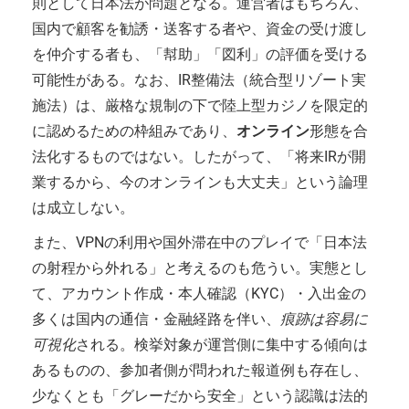
則として日本法が問題となる。運営者はもちろん、
国内で顧客を勧誘・送客する者や、資金の受け渡し
を仲介する者も、「幇助」「図利」の評価を受ける
可能性がある。なお、IR整備法（統合型リゾート実
施法）は、厳格な規制の下で陸上型カジノを限定的
に認めるための枠組みであり、
オンライン
形態を合
法化するものではない。したがって、「将来IRが開
業するから、今のオンラインも大丈夫」という論理
は成立しない。
また、VPNの利用や国外滞在中のプレイで「日本法
の射程から外れる」と考えるのも危うい。実態とし
て、アカウント作成・本人確認（KYC）・入出金の
多くは国内の通信・金融経路を伴い、
痕跡は容易に
可視化
される。検挙対象が運営側に集中する傾向は
あるものの、参加者側が問われた報道例も存在し、
少なくとも「グレーだから安全」という認識は法的