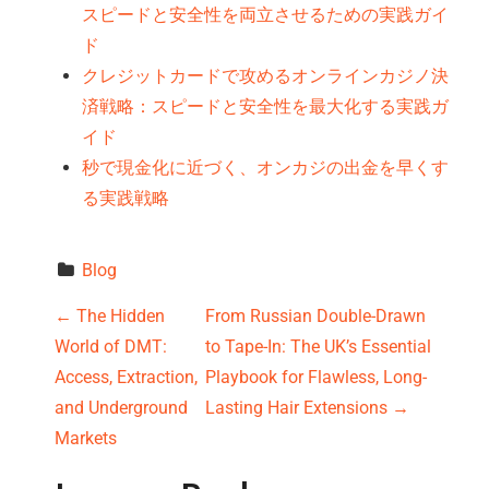
スピードと安全性を両立させるための実践ガイ
ド
クレジットカードで攻めるオンラインカジノ決
済戦略：スピードと安全性を最大化する実践ガ
イド
秒で現金化に近づく、オンカジの出金を早くす
る実践戦略
Blog
P
←
The Hidden
From Russian Double-Drawn
World of DMT:
to Tape-In: The UK’s Essential
o
Access, Extraction,
Playbook for Flawless, Long-
s
and Underground
Lasting Hair Extensions
→
Markets
t