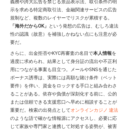
義務や誇大広告を禁じる景品表示法、取引条件の明
示を求める特定商取引法、金融関連サービスの広告
規制など、複数のレイヤーでリスクが累積する。
「海外だからOK」
という発想の広告は、むしろ違法
性の認識（故意）を補強しかねない点にも注意が必
要だ。
さらに、出金拒否やKYC再審査の名目で
本人情報
を
過度に求められ、結果として身分証の流出や不正利
用につながる事案も目立つ。メールやSNSを通じた
ボーナス誘導は、実際には高額な賭け条件（ベット
要件）を伴い、資金をロックする手口と組み合わさ
ることがある。依存や負債が深刻化する前に、公的
または信頼できる支援窓口へ早めに相談することが
重要だ。検索の出発点として
オンラインカジノ 違法
のような語で確かな情報源にアクセスし、必要に応
じて家族や専門家と連携して対処する姿勢が、被害