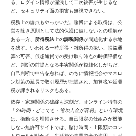
る、ログイン情報が漏洩して二次被害が生じるな
ど、セキュリティ面の損害も無視できない。
税務上の論点もやっかいだ。賭博による取得は、公
営を除き原則として法的保護に値しないとの理解が
ある一方、
所得税法上の課税関係
が問題化する余地
を残す。いわゆる一時所得・雑所得の扱い、損益通
算の可否、仮想通貨での受け取り時点の時価評価な
ど、判断の前提となる事実関係が複雑化しがちだ。
自己判断で申告を怠れば、のちに情報照会やマネロ
ン対策の延長で取引履歴が把握され、加算税や延滞
税が課されるリスクもある。
依存・家族関係の破綻も深刻だ。オンライン特有の
「
24時間・どこでも・追加入金が容易
」という環境
は、衝動性を増幅させる。自己限定の仕組みが機能
しない無許可サイトでは、賭け時間・上限額のコン
トロールが効かず、生活費や事業資金の流用、リボ