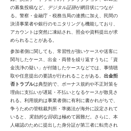
の募集投稿など、
デジタル証跡
が網目状につなが
る。警察・金融庁・税務当局の連携に加え、民間の
決済事業者や銀行のモニタリングも機能しており、
アカウントは突然に凍結され、照会や資料提出が求
められることがある。
参加者側に関しても、常習性が強いケースや送客に
関与したケース、出金・両替を繰り返すうちに「資
金洗浄の疑い」が付随したケースなどでは、事情聴
取や任意提出の要請が行われることがある。
出金拒
否トラブル
は典型的で、ボーナス規約や不正対策を
理由に支払いが遅延・不払いとなるケースが散見さ
れる。利用規約は事業者側に有利に書かれがちで、
争うための管轄裁判所・準拠法が海外に設定されて
いると、
実効的な回収
は極めて困難だ。さらに、本
人確認のために提出した身分証が第三者に転売され