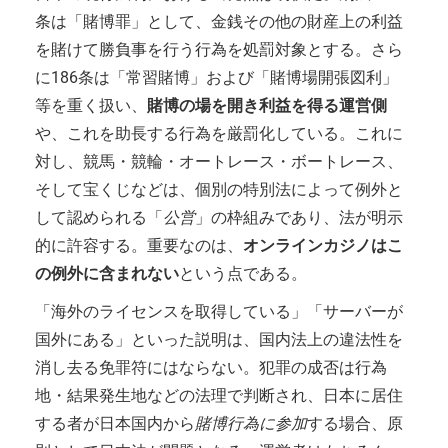
条は「賭博罪」として、金銭その他の財産上の利益
を賭けて勝負事を行う行為を処罰対象とする。さら
に186条は「常習賭博」および「賭博場開張図利」
等を重く扱い、
賭博の場を開き利益を得る運営側
や、これを助長する行為を厳罰化している。これに
対し、競馬・競輪・オートレース・ボートレース、
そして宝くじなどは、個別の特別法によって例外と
して認められる「
公営
」の枠組みであり、法が明示
的に許容する。重要なのは、
オンラインカジノはこ
の例外に含まれない
という点である。
「海外のライセンスを取得している」「サーバーが
国外にある」といった説明は、国内法上の違法性を
消し去る免罪符にはならない。犯罪の成否は行為
地・結果発生地などの法理で判断され、日本に居住
する者が日本国内から
賭博行為に参加
する場合、原