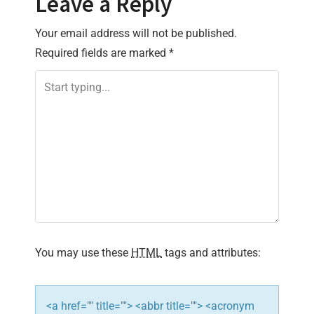
Leave a Reply
n
Your email address will not be published.
a
Required fields are marked
*
v
i
g
a
t
i
You may use these
HTML
tags and attributes:
o
n
<a href="" title=""> <abbr title=""> <acronym