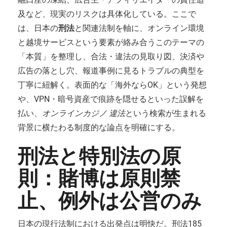
及など、現実のリスクは具体化している。ここで
は、日本の
刑法
と関連法制を軸に、オンライン環境
と越境サービスという要素が絡み合うこのテーマの
「本質」を整理し、合法・違法の見取り図、決済や
広告の落とし穴、報道事例に見るトラブルの典型を
丁寧に紐解く。表面的な「海外ならOK」という発想
や、VPN・暗号資産で痕跡を隠せるといった誤解を
払い、
オンラインカジノ 違法
という検索が生まれる
背景に横たわる制度的な論点を明確にする。
刑法と特別法の原
則：賭博は原則禁
止、例外は公営のみ
日本の現行法制における出発点は明快だ。刑法185