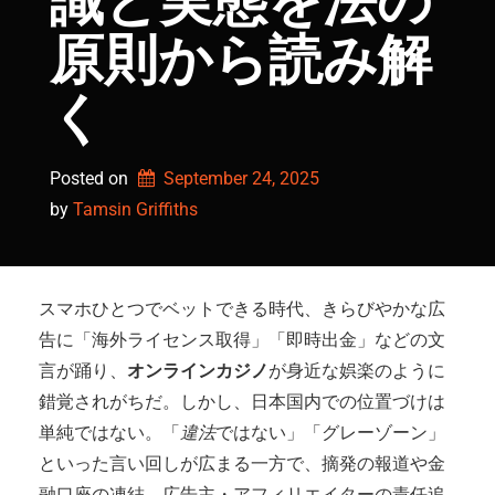
識と実態を法の
原則から読み解
く
Posted on
September 24, 2025
by 
Tamsin Griffiths
スマホひとつでベットできる時代、きらびやかな広
告に「海外ライセンス取得」「即時出金」などの文
言が踊り、
オンラインカジノ
が身近な娯楽のように
錯覚されがちだ。しかし、日本国内での位置づけは
単純ではない。「
違法
ではない」「グレーゾーン」
といった言い回しが広まる一方で、摘発の報道や金
融口座の凍結、広告主・アフィリエイターの責任追