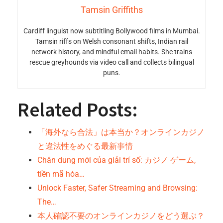
Tamsin Griffiths
Cardiff linguist now subtitling Bollywood films in Mumbai.
Tamsin riffs on Welsh consonant shifts, Indian rail
network history, and mindful email habits. She trains
rescue greyhounds via video call and collects bilingual
puns.
Related Posts:
「海外なら合法」は本当か？オンラインカジノ
と違法性をめぐる最新事情
Chân dung mới của giải trí số: カジノ ゲーム,
tiền mã hóa…
Unlock Faster, Safer Streaming and Browsing:
The…
本人確認不要のオンラインカジノをどう選ぶ？