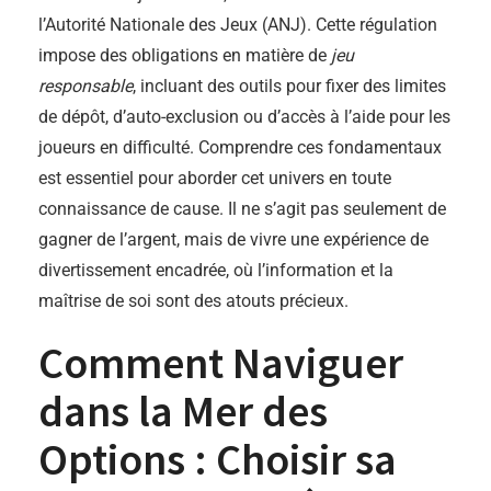
l’Autorité Nationale des Jeux (ANJ). Cette régulation
impose des obligations en matière de
jeu
responsable
, incluant des outils pour fixer des limites
de dépôt, d’auto-exclusion ou d’accès à l’aide pour les
joueurs en difficulté. Comprendre ces fondamentaux
est essentiel pour aborder cet univers en toute
connaissance de cause. Il ne s’agit pas seulement de
gagner de l’argent, mais de vivre une expérience de
divertissement encadrée, où l’information et la
maîtrise de soi sont des atouts précieux.
Comment Naviguer
dans la Mer des
Options : Choisir sa