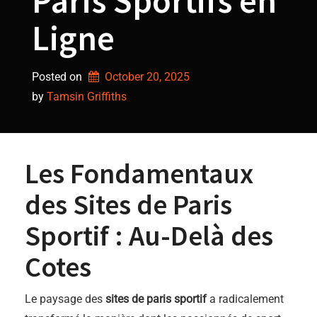
Paris Sportifs en
Ligne
Posted on
October 20, 2025
by 
Tamsin Griffiths
Les Fondamentaux
des Sites de Paris
Sportif : Au-Delà des
Cotes
Le paysage des
sites de paris sportif
a radicalement