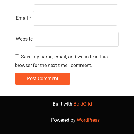
Email
*
Website
Save my name, email, and website in this
browser for the next time I comment.
Built with
BoldGrid
Powered by
WordPress