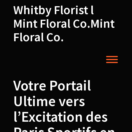
Skip
Whitby Florist l
to
content
Mint Floral Co.Mint
Floral Co.
Toggl
Votre Portail
Ultime vers
l’Excitation des