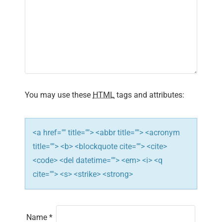
g
a
t
i
You may use these
HTML
tags and attributes:
o
n
<a href="" title=""> <abbr title=""> <acronym
title=""> <b> <blockquote cite=""> <cite>
<code> <del datetime=""> <em> <i> <q
cite=""> <s> <strike> <strong>
Name
*