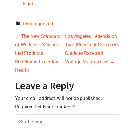
légal :…
Uncategorized
P
←
The New Standard
Los Angeles Legends on
of Wellness: Science-
Two Wheels: A Collector’s
o
Led Products
Guide to Rare and
s
Redefining Everyday
Vintage Motorcycles
→
Health
t
Leave a Reply
n
Your email address will not be published.
a
Required fields are marked
*
v
i