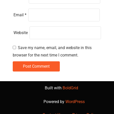
Email
*
Website
Save my name, email, and website in this
browser for the next time I comment.
Built with
BoldGrid
Powered by
WordPress