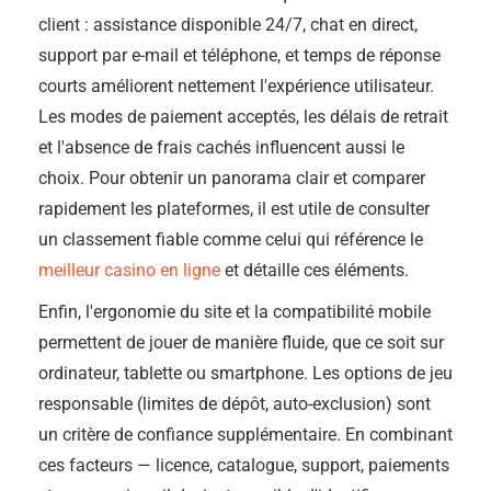
client : assistance disponible 24/7, chat en direct,
support par e-mail et téléphone, et temps de réponse
courts améliorent nettement l'expérience utilisateur.
Les modes de paiement acceptés, les délais de retrait
et l'absence de frais cachés influencent aussi le
choix. Pour obtenir un panorama clair et comparer
rapidement les plateformes, il est utile de consulter
un classement fiable comme celui qui référence le
meilleur casino en ligne
et détaille ces éléments.
Enfin, l'ergonomie du site et la compatibilité mobile
permettent de jouer de manière fluide, que ce soit sur
ordinateur, tablette ou smartphone. Les options de jeu
responsable (limites de dépôt, auto-exclusion) sont
un critère de confiance supplémentaire. En combinant
ces facteurs — licence, catalogue, support, paiements