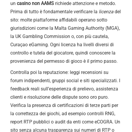
un
casino non AAMS
richiede attenzione e metodo.
Prima di tutto è fondamentale verificare la
licenza
del
sito: molte piattaforme affidabili operano sotto
giurisdizioni come la Malta Gaming Authority (MGA),
la UK Gambling Commission o, con più cautela,
Curaçao eGaming. Ogni licenza ha livelli diversi di
controllo e tutela del giocatore, quindi conoscere la
provenienza del permesso di gioco è il primo passo.
Controlla poi la reputazione: leggi recensioni su
forum indipendenti, gruppi social e siti specializzati. I
feedback reali sull’esperienza di prelievo, assistenza
clienti e risoluzione delle dispute sono oro puro.
Verifica la presenza di certificazioni di terze parti per
la correttezza dei giochi, ad esempio controlli RNG,
report RTP pubblici o audit da enti come eCOGRA. Un
sito senza alcuna trasparenza sui numeri di RTP o