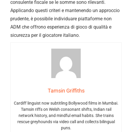
consulente fiscale se le somme sono rilevanti.
Applicando questi criteri e mantenendo un approccio
prudente, è possibile individuare piattaforme non
ADM che offrono esperienza di gioco di qualità e
sicurezza per il giocatore italiano.
Tamsin Griffiths
Cardiff linguist now subtitling Bollywood films in Mumbai.
Tamsin riffs on Welsh consonant shifts, Indian rail
network history, and mindful email habits. She trains
rescue greyhounds via video call and collects bilingual
puns.