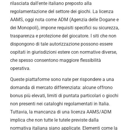
rilasciata dall'ente italiano preposto alla
regolamentazione del settore dei giochi. La licenza
AAMS, oggi nota come ADM (Agenzia delle Dogane e
dei Monopoli), impone requisiti specifici su sicurezza,
trasparenza e protezione del giocatore. I siti che non
dispongono di tale autorizzazione possono essere
ospitati in giurisdizioni estere con normative diverse,
che spesso consentono maggiore flessibilità
operativa.
Queste piattaforme sono nate per rispondere a una
domanda di mercato differenziata: alcune offrono
bonus più elevati, limiti di puntata particolari o giochi
non presenti nei cataloghi regolamentati in Italia.
Tuttavia, la mancanza di una licenza AAMS/ADM
implica che non tutte le tutele previste dalla
normativa italiana siano applicate. Elementi come la