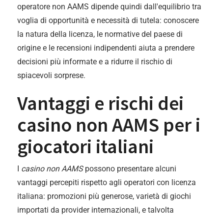
operatore non AAMS dipende quindi dall'equilibrio tra
voglia di opportunità e necessità di tutela: conoscere
la natura della licenza, le normative del paese di
origine e le recensioni indipendenti aiuta a prendere
decisioni più informate e a ridurre il rischio di
spiacevoli sorprese.
Vantaggi e rischi dei
casino non AAMS per i
giocatori italiani
I
casino non AAMS
possono presentare alcuni
vantaggi percepiti rispetto agli operatori con licenza
italiana: promozioni più generose, varietà di giochi
importati da provider internazionali, e talvolta