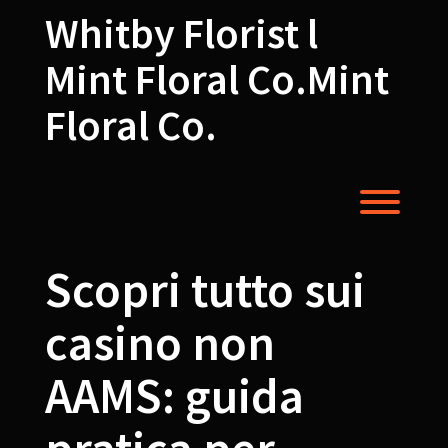
Skip
Whitby Florist l
to
content
Mint Floral Co.Mint
Floral Co.
Toggl
Scopri tutto sui
casino non
AAMS: guida