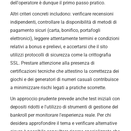
dell'operatore è dunque il primo passo pratico.
Altri criteri concreti includono: verificare recensioni
indipendenti, controllare la disponibilità di metodi di
pagamento sicuri (carta, bonifico, portafogli
elettronici), leggere attentamente termini e condizioni
relativi a bonus e prelievi, e accertarsi che il sito
utilizzi protocolli di sicurezza come la crittografia
SSL. Prestare attenzione alla presenza di
certificazioni tecniche che attestino la correttezza dei
giochi e dei generatori di numeri casuali contribuisce
a minimizzare rischi legati a pratiche scorrette.
Un approccio prudente prevede anche test iniziali con
depositi ridotti e l'utilizzo di strumenti di gestione del
bankroll per monitorare l'esperienza reale. Per chi
desidera approfondire il tema e verificare alternative