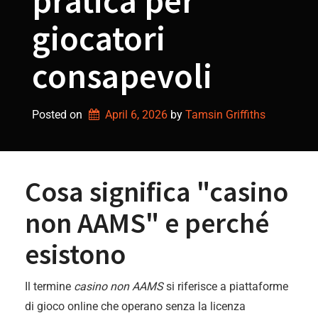
pratica per
giocatori
consapevoli
Posted on
April 6, 2026
by 
Tamsin Griffiths
Cosa significa "casino
non AAMS" e perché
esistono
Il termine
casino non AAMS
si riferisce a piattaforme
di gioco online che operano senza la licenza