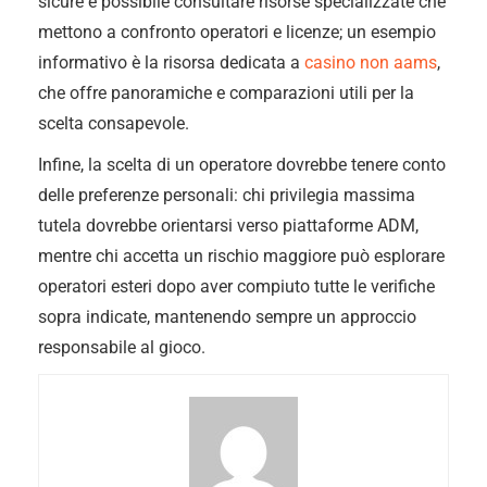
sicure è possibile consultare risorse specializzate che
mettono a confronto operatori e licenze; un esempio
informativo è la risorsa dedicata a
casino non aams
,
che offre panoramiche e comparazioni utili per la
scelta consapevole.
Infine, la scelta di un operatore dovrebbe tenere conto
delle preferenze personali: chi privilegia massima
tutela dovrebbe orientarsi verso piattaforme ADM,
mentre chi accetta un rischio maggiore può esplorare
operatori esteri dopo aver compiuto tutte le verifiche
sopra indicate, mantenendo sempre un approccio
responsabile al gioco.