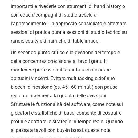
importanti e rivederle con strumenti di hand history o
con coach/compagni di studio accelera
l’apprendimento. Un approccio consigliato è alternare
sessioni di pratica pura a sessioni di studio teorico su
range, equity e dinamiche di table image.
Un secondo punto critico è la gestione del tempo e
della concentrazione: anche ai tavoli gratuiti
mantenere professionalità aiuta a consolidare
abitudini vincenti. Evitare multitasking e definire
blocchi di sessione (es. 45–60 minuti) con pause
regolari incrementa la qualità delle decisioni.
Sfruttare le funzionalità del software, come note sui
giocatori e statistiche di base, consente di costruire
profili e adattare le strategie in tempo reale. Quando
si passa a tavoli con buy-in bassi, queste note