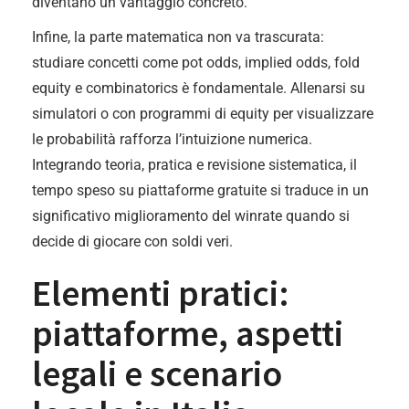
diventano un vantaggio concreto.
Infine, la parte matematica non va trascurata:
studiare concetti come pot odds, implied odds, fold
equity e combinatorics è fondamentale. Allenarsi su
simulatori o con programmi di equity per visualizzare
le probabilità rafforza l’intuizione numerica.
Integrando teoria, pratica e revisione sistematica, il
tempo speso su piattaforme gratuite si traduce in un
significativo miglioramento del winrate quando si
decide di giocare con soldi veri.
Elementi pratici:
piattaforme, aspetti
legali e scenario