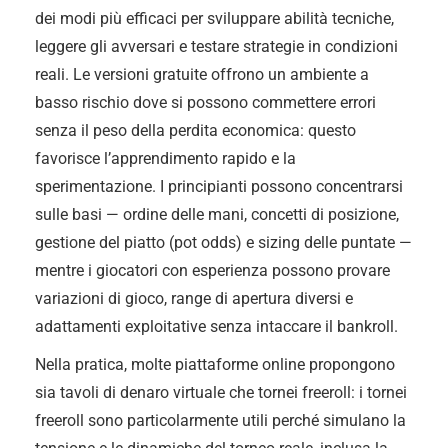
dei modi più efficaci per sviluppare abilità tecniche,
leggere gli avversari e testare strategie in condizioni
reali. Le versioni gratuite offrono un ambiente a
basso rischio dove si possono commettere errori
senza il peso della perdita economica: questo
favorisce l’apprendimento rapido e la
sperimentazione. I principianti possono concentrarsi
sulle basi — ordine delle mani, concetti di posizione,
gestione del piatto (pot odds) e sizing delle puntate —
mentre i giocatori con esperienza possono provare
variazioni di gioco, range di apertura diversi e
adattamenti exploitative senza intaccare il bankroll.
Nella pratica, molte piattaforme online propongono
sia tavoli di denaro virtuale che tornei freeroll: i tornei
freeroll sono particolarmente utili perché simulano la