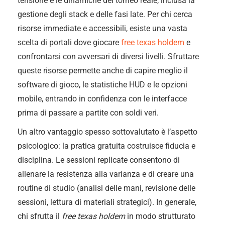
tensione e le dinamiche del torneo reale, inclusa la
gestione degli stack e delle fasi late. Per chi cerca
risorse immediate e accessibili, esiste una vasta
scelta di portali dove giocare
free texas holdem
e
confrontarsi con avversari di diversi livelli. Sfruttare
queste risorse permette anche di capire meglio il
software di gioco, le statistiche HUD e le opzioni
mobile, entrando in confidenza con le interfacce
prima di passare a partite con soldi veri.
Un altro vantaggio spesso sottovalutato è l’aspetto
psicologico: la pratica gratuita costruisce fiducia e
disciplina. Le sessioni replicate consentono di
allenare la resistenza alla varianza e di creare una
routine di studio (analisi delle mani, revisione delle
sessioni, lettura di materiali strategici). In generale,
chi sfrutta il
free texas holdem
in modo strutturato