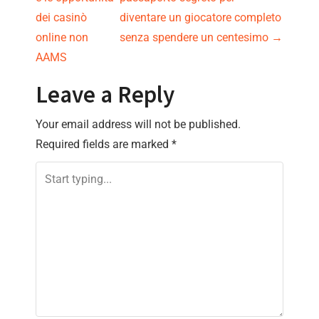
o
dei casinò
diventare un giocatore completo
s
online non
senza spendere un centesimo
→
AAMS
t
Leave a Reply
n
Your email address will not be published.
a
Required fields are marked
*
v
i
g
a
t