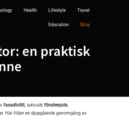
nology
Health
Lifestyle
Travel
Education
Blog
tor: en praktisk
inne
av
fasadtvätt
,
taktvätt
,
fönsterputs
,
fter. Här följer en djupgående genomgång av