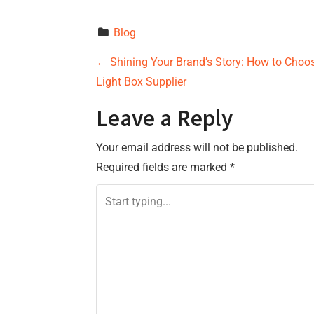
Blog
P
←
Shining Your Brand’s Story: How to Choo
Light Box Supplier
o
Leave a Reply
s
Your email address will not be published.
t
Required fields are marked
*
n
a
v
i