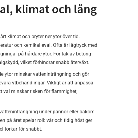
al, klimat och lång
rt klimat och bryter ner ytor över tid.
mperatur och kemikalieval. Ofta är lågtryck med
gningar på hårdare ytor. För tak av betong-
lgskydd, vilket förhindrar snabb återväxt.
de ytor minskar vatteninträngning och gör
evara ytbehandlingar. Viktigt är att anpassa
t val minskar risken för flammighet,
a vatteninträngning under pannor eller bakom
n på året spelar roll: vår och tidig höst ger
 torkar för snabbt.