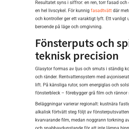
Resultatet syns i siffror: en ren, torr fasad 
en hel livscykel. För kunnig
fasadtvätt
där meto
och kontroller ger ett varaktigt lyft. Ett vanligt 
beroende på läge och omgivning.
Fönsterputs och spi
teknisk precision
Glasytor formas av ljus och smuts i ständig k
och ränder. Rentvattensystem med avjoniserat 
lift. På känsliga rutor, som energiglas och sol
fönsterbleck – förebygger grå film och rännor
Beläggningar varierar regionalt: kustnära fast
alkalisk förtvätt steg följt av fönsterputsvatt
kvarvarande film, medan noggrann torkning av k
och snabbavdunstande för att inte lämna hinn