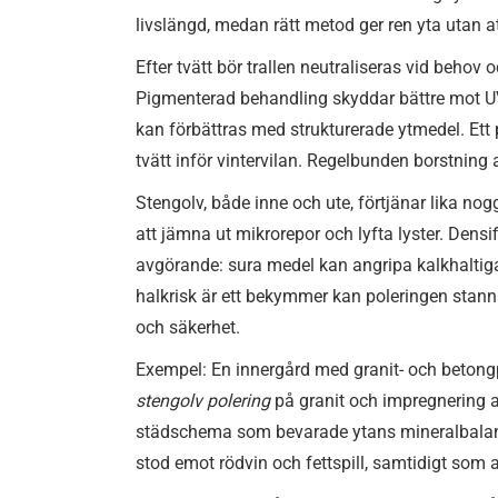
livslängd, medan rätt metod ger ren yta utan at
Efter tvätt bör trallen neutraliseras vid behov 
Pigmenterad behandling skyddar bättre mot UV-
kan förbättras med strukturerade ytmedel. Ett 
tvätt inför vintervilan. Regelbunden borstning 
Stengolv, både inne och ute, förtjänar lika n
att jämna ut mikrorepor och lyfta lyster. Densi
avgörande: sura medel kan angripa kalkhaltiga
halkrisk är ett bekymmer kan poleringen stann
och säkerhet.
Exempel: En innergård med granit- och betongpl
stengolv polering
på granit och impregnering a
städschema som bevarade ytans mineralbalans.
stod emot rödvin och fettspill, samtidigt som 