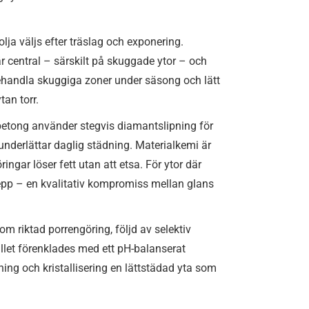
olja väljs efter träslag och exponering.
 central – särskilt på skuggade ytor – och
handla skuggiga zoner under säsong och lätt
tan torr.
 betong använder stegvis diamantslipning för
 underlättar daglig städning. Materialkemi är
gar löser fett utan att etsa. För ytor där
epp – en kvalitativ kompromiss mellan glans
m riktad porrengöring, följd av selektiv
llet förenklades med ett pH-balanserat
ng och kristallisering en lättstädad yta som