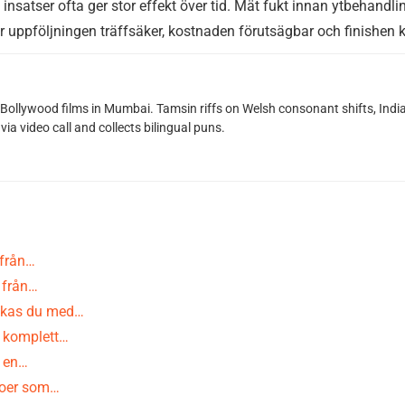
nsatser ofta ger stor effekt över tid. Mät fukt innan ytbehandli
 uppföljningen träffsäker, kostnaden förutsägbar och finishen 
g Bollywood films in Mumbai. Tamsin riffs on Welsh consonant shifts, India
ia video call and collects bilingual puns.
 från…
 från…
yckas du med…
— komplett…
u en…
noer som…