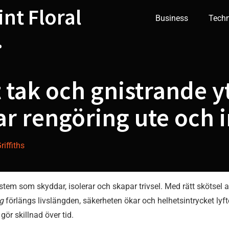
int Floral
Business
Tech
.
 tak och gnistrande y
bar rengöring ute och 
iffiths
ystem som skyddar, isolerar och skapar trivsel. Med rätt skötsel 
g
förlängs livslängden, säkerheten ökar och helhetsintrycket ly
gör skillnad över tid.