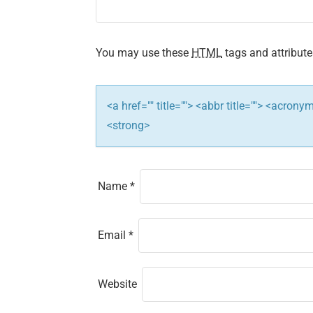
g
a
t
You may use these
HTML
tags and attribute
i
<a href="" title=""> <abbr title=""> <acron
o
<strong>
n
Name
*
Email
*
Website