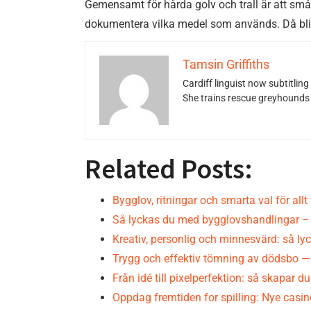
Gemensamt för hårda golv och trall är att små i
dokumentera vilka medel som används. Då blir
Tamsin Griffiths
Cardiff linguist now subtitlin
She trains rescue greyhounds v
Related Posts:
Bygglov, ritningar och smarta val för allt
Så lyckas du med bygglovshandlingar –
Kreativ, personlig och minnesvärd: så l
Trygg och effektiv tömning av dödsbo 
Från idé till pixelperfektion: så skapar d
Oppdag fremtiden for spilling: Nye casi