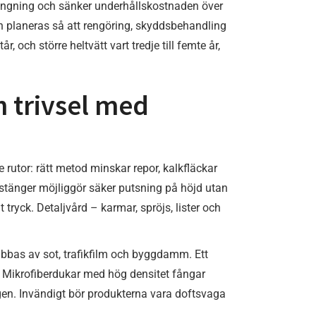
sprängning och sänker underhållskostnaden över
 planeras så att rengöring, skyddsbehandling
r, och större heltvätt vart tredje till femte år,
h trivsel med
rutor: rätt metod minskar repor, kalkfläckar
stänger möjliggör säker putsning på höjd utan
tryck. Detaljvård – karmar, spröjs, lister och
rabbas av sot, trafikfilm och byggdamm. Ett
et. Mikrofiberdukar med hög densitet fångar
igen. Invändigt bör produkterna vara doftsvaga