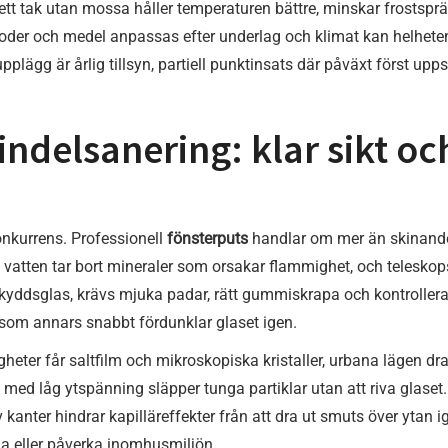
och ett tak utan mossa håller temperaturen bättre, minskar frost
der och medel anpassas efter underlag och klimat kan helheten
upplägg är årlig tillsyn, partiell punktinsats där påväxt först uppstå
ndelsanering: klar sikt oc
onkurrens. Professionell
fönsterputs
handlar om mer än skinande 
vatten tar bort mineraler som orsakar flammighet, och teleskop
skyddsglas, krävs mjuka padar, rätt gummiskrapa och kontrollerat 
 som annars snabbt fördunklar glaset igen.
igheter får saltfilm och mikroskopiska kristaller, urbana lägen d
en med låg ytspänning släpper tunga partiklar utan att riva glas
anter hindrar kapilläreffekter från att dra ut smuts över ytan 
a eller påverka inomhusmiljön.