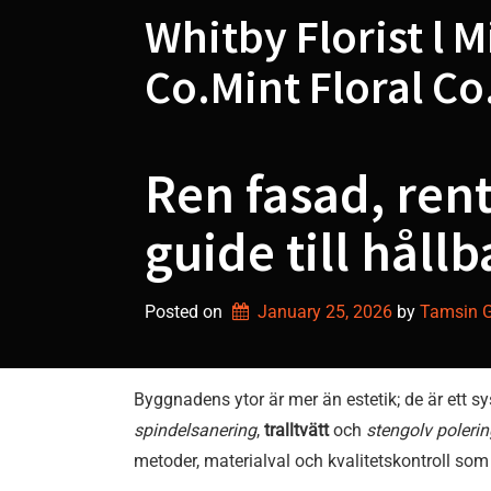
Skip
Whitby Florist l M
to
content
Co.Mint Floral Co
Ren fasad, rent
guide till håll
Posted on
January 25, 2026
by 
Tamsin Gr
Byggnadens ytor är mer än estetik; de är ett s
spindelsanering
,
tralltvätt
och
stengolv polerin
metoder, materialval och kvalitetskontroll som 