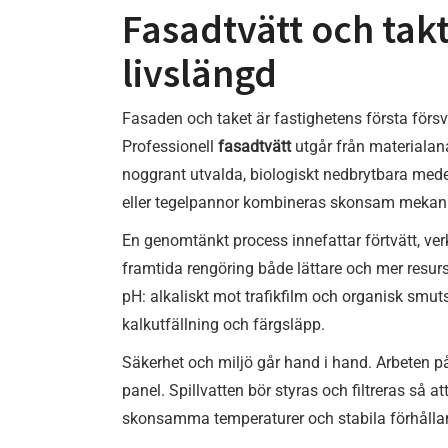
Fasadtvätt och takt
livslängd
Fasaden och taket är fastighetens första försva
Professionell
fasadtvätt
utgår från materialanal
noggrant utvalda, biologiskt nedbrytbara medel
eller tegelpannor kombineras skonsam mekan
En genomtänkt process innefattar förtvätt, ve
framtida rengöring både lättare och mer resurss
pH: alkaliskt mot trafikfilm och organisk smut
kalkutfällning och färgsläpp.
Säkerhet och miljö går hand i hand. Arbeten på
panel. Spillvatten bör styras och filtreras så a
skonsamma temperaturer och stabila förhållan