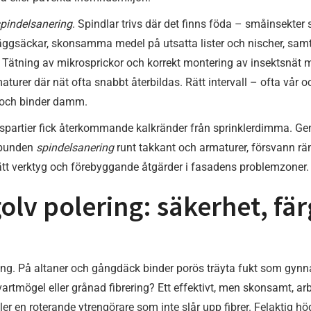
pindelsanering
. Spindlar trivs där det finns föda – småinsekter 
ggsäckar, skonsamma medel på utsatta lister och nischer, sam
. Tätning av mikrosprickor och korrekt montering av insektsnät m
turer där nät ofta snabbt återbildas. Rätt intervall – ofta vår
r och binder damm.
spartier fick återkommande kalkränder från sprinklerdimma. Geno
sbunden
spindelsanering
runt takkant och armaturer, försvann rä
rätt verktyg och förebyggande åtgärder i fasadens problemzoner.
golv polering: säkerhet, fä
tning. På altaner och gångdäck binder porös träyta fukt som gyn
vartmögel eller grånad fibrering? Ett effektivt, men skonsamt, ar
er en roterande ytrengörare som inte slår upp fibrer. Felaktig hög