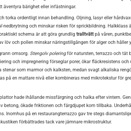
t äventyra bärighet eller infästningar.
och torka ordentligt innan behandling. Oljning, lasyr eller hårdvax
nedbrytning och minskar risken för sprickbildning. Halkklass är
praktiskt schema är att göra grundlig
tralltvätt
på våren, punktbe
av löv och pollen minskar näringstillgången för alger och håller y
oggrann omsorg.
Stengolv polering
för natursten, terrazzo och tät
fiering och impregnering förseglar porer, ökar fläckresistens och
 stenar som marmor och kalksten, medan svagt alkaliska rengörin
as på en mattare nivå eller kombineras med mikrotekstur för gr
attor hade ihållande missfärgning och halka efter vintern. Geno
v betong, ökade friktionen och färgdjupet kom tillbaka. Underhå
 Inomhus på en restaurangterrazzo gav tre stegs diamantslipni
akustiken förbättrades tack vare jämnare mikrostruktur.