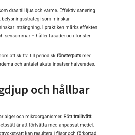
som dras till ljus och värme. Effektiv sanering
t belysningsstrategi som minskar
inskar inträngning. I praktiken märks effekten
 och sensommar – håller fasader och fönster
m att skifta till periodisk
fönsterputs
med
nderna och antalet akuta insatser halverades.
rgdjup och hållbar
nar alger och mikroorganismer. Rätt
tralltvätt
betssätt är att förtvätta med anpassat medel,
tryckstvätt kan resultera i flisor och förkortad