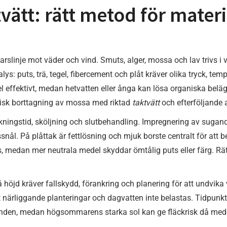
vätt: rätt metod för materi
rslinje mot väder och vind. Smuts, alger, mossa och lav trivs i vå
ys: puts, trä, tegel, fibercement och plåt kräver olika tryck, te
 effektivt, medan hetvatten eller ånga kan lösa organiska beläg
isk borttagning av mossa med riktad
taktvätt
och efterföljande a
rkningstid, sköljning och slutbehandling. Impregnering av sugan
nål. På plåttak är fettlösning och mjuk borste centralt för att b
s, medan mer neutrala medel skyddar ömtålig puts eller färg. Rät
 höjd kräver fallskydd, förankring och planering för att undvik
tt närliggande planteringar och dagvatten inte belastas. Tidpunkte
den, medan högsommarens starka sol kan ge fläckrisk då medel