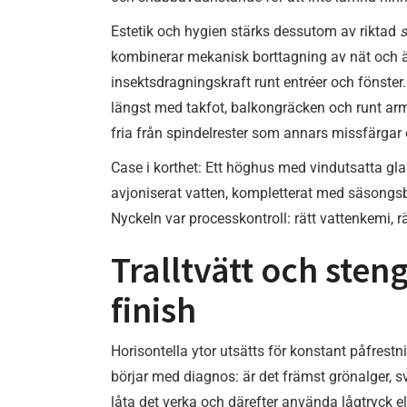
Estetik och hygien stärks dessutom av riktad
s
kombinerar mekanisk borttagning av nät och ä
insektsdragningskraft runt entréer och fönster
längst med takfot, balkongräcken och runt arma
fria från spindelrester som annars missfärga
Case i korthet: Ett höghus med vindutsatta gla
avjoniserat vatten, kompletterat med säsong
Nyckeln var processkontroll: rätt vattenkemi, 
Tralltvätt och sten
finish
Horisontella ytor utsätts för konstant påfres
börjar med diagnos: är det främst grönalger, s
låta det verka och därefter använda lågtryck ell