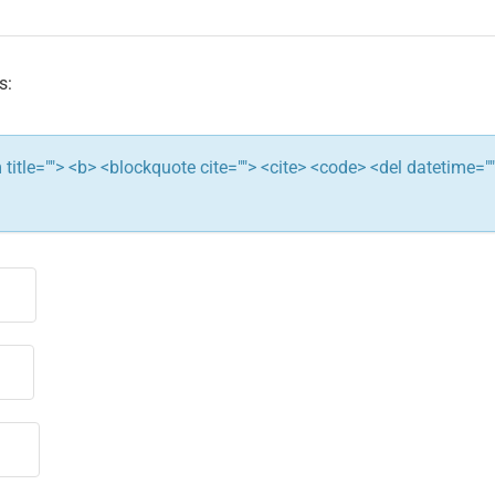
s:
ym title=""> <b> <blockquote cite=""> <cite> <code> <del datetime="