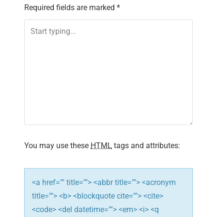
Required fields are marked
*
a
v
i
g
a
t
i
You may use these
HTML
tags and attributes:
o
n
<a href="" title=""> <abbr title=""> <acronym
title=""> <b> <blockquote cite=""> <cite>
<code> <del datetime=""> <em> <i> <q