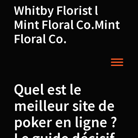
Skip
Whitby Florist l
to
content
Mint Floral Co.Mint
Floral Co.
Toggl
Quel est le
meilleur site de
poker en ligne ?