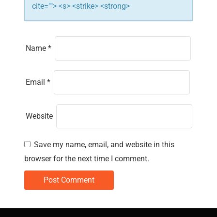
cite=""> <s> <strike> <strong>
Name
*
Email
*
Website
Save my name, email, and website in this
browser for the next time I comment.