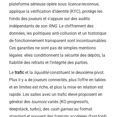
plateforme sérieuse opère sous
licence
reconnue,
applique la vérification d’identité (KYC), protège les
fonds des joueurs et s’appuie sur des audits
indépendants de son
RNG
. Le chiffrement des
données, les politiques anti-collusion et un historique
de fonctionnement transparent sont incontournables.
Ces garanties ne sont pas de simples mentions
légales: elles conditionnent la sécurité des dépôts, la
fiabilité des retraits et l’intégrité des parties.
Le
trafic
et la
liquidité
constituent le deuxième pivot.
Plus il y a de joueurs connectés, plus l’offre en tables
et en limites est riche, et plus la mise en relation est
rapide. Les salles avec un trafic élevé proposent en
général des
tournois
variés (KO progressifs,
deepstack, turbo), des
cash games
au format
standard et souvent des formats accélérés (fast-fold)