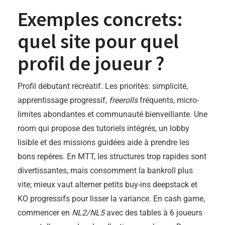
Exemples concrets:
quel site pour quel
profil de joueur ?
Profil débutant récréatif. Les priorités: simplicité,
apprentissage progressif,
freerolls
fréquents, micro-
limites abondantes et communauté bienveillante. Une
room qui propose des tutoriels intégrés, un lobby
lisible et des missions guidées aide à prendre les
bons repères. En MTT, les structures trop rapides sont
divertissantes, mais consomment la bankroll plus
vite; mieux vaut alterner petits buy-ins deepstack et
KO progressifs pour lisser la variance. En cash game,
commencer en
NL2/NL5
avec des tables à 6 joueurs