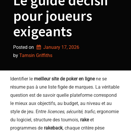
Le guide décisif
pour joueurs
exigeants
Posted on
January 17, 2026
by 
Tamsin Griffiths
Identifier le
meilleur site de poker en ligne
ne se
résume pas à une liste figée de marques. La véritable
question est de savoir quelle plateforme correspond
le mieux aux objectifs, au budget, au niveau et au
style de jeu. Entre
licences
,
sécurité
,
trafic
, ergonomie
du logiciel, structure des tournois,
rake
et
programmes de
rakeback
, chaque critère pèse