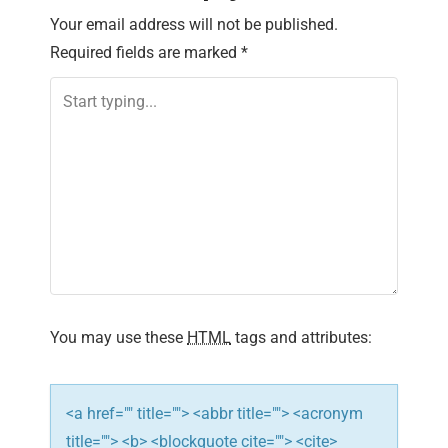
n
Your email address will not be published.
a
Required fields are marked
*
v
i
g
a
t
i
You may use these
HTML
tags and attributes:
o
n
<a href="" title=""> <abbr title=""> <acronym
title=""> <b> <blockquote cite=""> <cite>