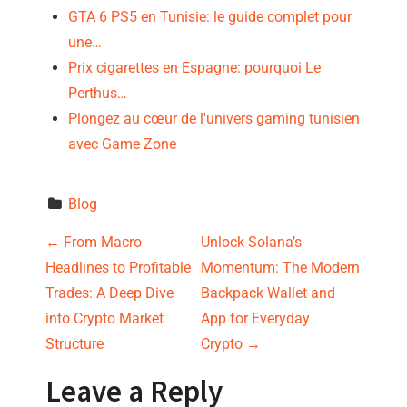
GTA 6 PS5 en Tunisie: le guide complet pour
une…
Prix cigarettes en Espagne: pourquoi Le
Perthus…
Plongez au cœur de l'univers gaming tunisien
avec Game Zone
Blog
P
←
From Macro
Unlock Solana’s
Headlines to Profitable
Momentum: The Modern
o
Trades: A Deep Dive
Backpack Wallet and
s
into Crypto Market
App for Everyday
Structure
Crypto
→
t
Leave a Reply