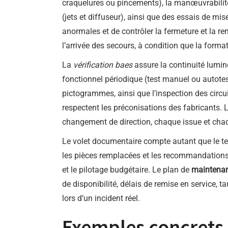
craquelures ou pincements), la manœuvrabilité d
(jets et diffuseur), ainsi que des essais de mis
anormales et de contrôler la fermeture et la r
l’arrivée des secours, à condition que la form
La
vérification baes
assure la continuité lumi
fonctionnel périodique (test manuel ou autotest)
pictogrammes, ainsi que l’inspection des circu
respectent les préconisations des fabricants. 
changement de direction, chaque issue et chaq
Le volet documentaire compte autant que le tec
les pièces remplacées et les recommandations.
et le pilotage budgétaire. Le plan de
maintenan
de disponibilité, délais de remise en service, 
lors d’un incident réel.
Exemples concrets e