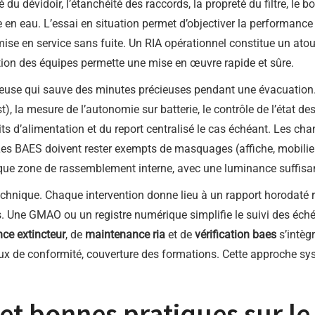
u dévidoir, l’étanchéité des raccords, la propreté du filtre, le 
e en eau. L’essai en situation permet d’objectiver la performance 
emise en service sans fuite. Un RIA opérationnel constitue un ato
ation des équipes permette une mise en œuvre rapide et sûre.
neuse qui sauve des minutes précieuses pendant une évacuation.
, la mesure de l’autonomie sur batterie, le contrôle de l’état des d
its d’alimentation et du report centralisé le cas échéant. Les c
Les BAES doivent rester exempts de masquages (affiche, mobilier
ue zone de rassemblement interne, avec une luminance suffisant
hnique. Chaque intervention donne lieu à un rapport horodaté re
 Une GMAO ou un registre numérique simplifie le suivi des éché
ce extincteur
, de
maintenance ria
et de
vérification baes
s’intèg
taux de conformité, couverture des formations. Cette approche syst
t bonnes pratiques sur le 