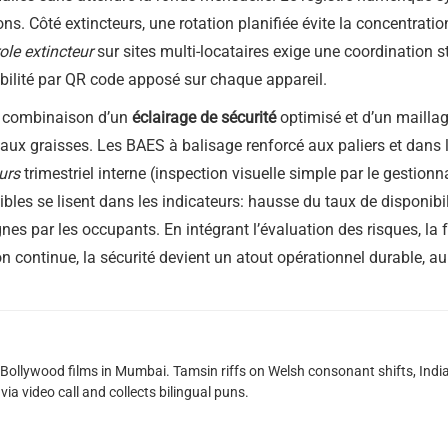
ions. Côté extincteurs, une rotation planifiée évite la concentrat
ole extincteur
sur sites multi-locataires exige une coordination s
abilité par QR code apposé sur chaque appareil.
la combinaison d’un
éclairage de sécurité
optimisé et d’un maillag
 aux graisses. Les BAES à balisage renforcé aux paliers et dans le
eurs
trimestriel interne (inspection visuelle simple par le gestionn
gibles se lisent dans les indicateurs: hausse du taux de disponi
nes par les occupants. En intégrant l’évaluation des risques, la 
 continue, la sécurité devient un atout opérationnel durable, au
g Bollywood films in Mumbai. Tamsin riffs on Welsh consonant shifts, India
ia video call and collects bilingual puns.