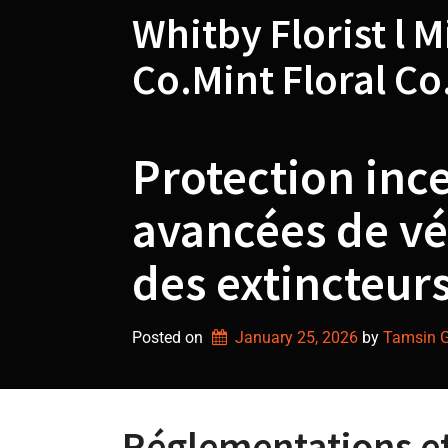
Skip
Whitby Florist l M
to
content
Co.Mint Floral Co
Protection inc
avancées de vé
des extincteurs
Posted on
January 25, 2026
by 
Tamsin Gr
Réglementations et