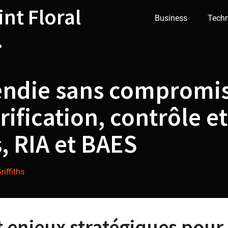
int Floral
Business
Tech
.
endie sans compromis:
rification, contrôle 
, RIA et BAES
iffiths
 enjeux stratégiques pour 