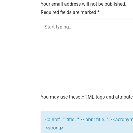
Your email address will not be published.
t
Required fields are marked
*
n
a
v
i
g
a
t
You may use these
HTML
tags and attribute
i
<a href="" title=""> <abbr title=""> <acron
o
<strong>