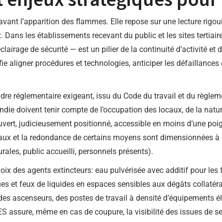
 avant l’apparition des flammes. Elle repose sur une lecture rigou
ans les établissements recevant du public et les sites tertiaire
clairage de sécurité — est un pilier de la continuité d’activité et
fie aligner procédures et technologies, anticiper les défaillance
re réglementaire exigeant, issu du Code du travail et du règlemen
die doivent tenir compte de l’occupation des locaux, de la natur
uvert, judicieusement positionné, accessible en moins d’une poi
eaux et la redondance de certains moyens sont dimensionnées à 
rales, public accueilli, personnels présents).
choix des agents extincteurs: eau pulvérisée avec additif pour les
ues et feux de liquides en espaces sensibles aux dégâts collatéra
es ascenseurs, des postes de travail à densité d’équipements él
S assure, même en cas de coupure, la visibilité des issues de se