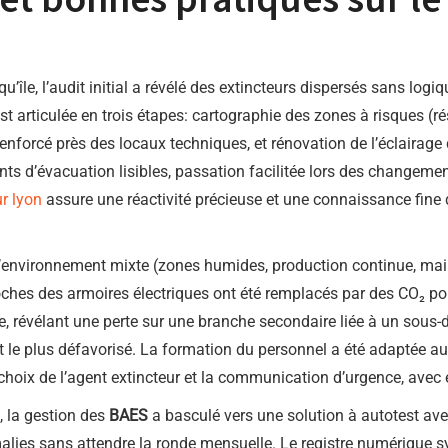
le, l’audit initial a révélé des extincteurs dispersés sans logi
 articulée en trois étapes: cartographie des zones à risques (rés
nforcé près des locaux techniques, et rénovation de l’éclairage 
ts d’évacuation lisibles, passation facilitée lors des changement
ur lyon
assure une réactivité précieuse et une connaissance fine
l’environnement mixte (zones humides, production continue, mai
ches des armoires électriques ont été remplacés par des CO₂ pour
rge, révélant une perte sur une branche secondaire liée à un sou
t le plus défavorisé. La formation du personnel a été adaptée au
e choix de l’agent extincteur et la communication d’urgence, avec 
, la gestion des
BAES
a basculé vers une solution à autotest ave
malies sans attendre la ronde mensuelle. Le registre numérique 