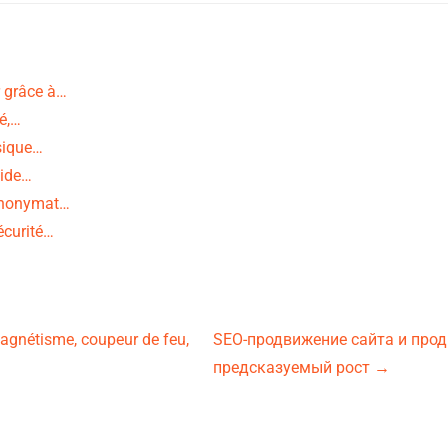
r grâce à…
té,…
sique…
uide…
l’anonymat…
sécurité…
 magnétisme, coupeur de feu,
SEO-продвижение сайта и прод
предсказуемый рост
→