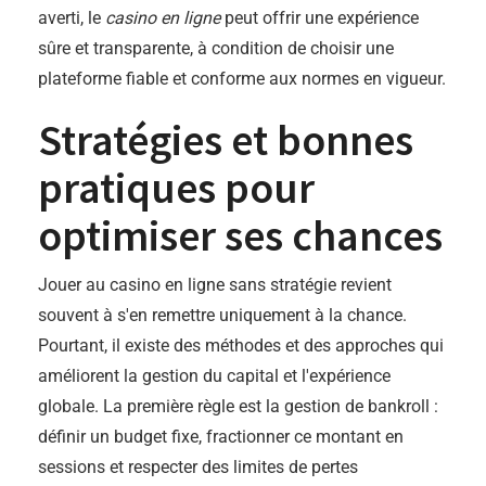
averti, le
casino en ligne
peut offrir une expérience
sûre et transparente, à condition de choisir une
plateforme fiable et conforme aux normes en vigueur.
Stratégies et bonnes
pratiques pour
optimiser ses chances
Jouer au casino en ligne sans stratégie revient
souvent à s'en remettre uniquement à la chance.
Pourtant, il existe des méthodes et des approches qui
améliorent la gestion du capital et l'expérience
globale. La première règle est la gestion de bankroll :
définir un budget fixe, fractionner ce montant en
sessions et respecter des limites de pertes