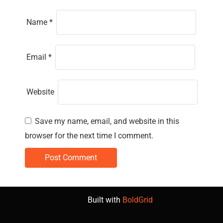
Name
*
Email
*
Website
Save my name, email, and website in this
browser for the next time I comment.
Built with
BoldGrid