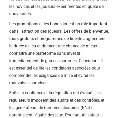
les novices et les joueurs expérimentés en quête de
nouveautés.
Les promotions et les bonus jouent un rôle important
dans l'attraction des joueurs. Les offres de bienvenue,
tours gratuits et programmes de fidélité augmentent
la durée de jeu et donnent une chance de mieux
connaître une plateforme sans investir
immédiatement de grosses sommes. Cependant, il
est essentiel de lire les conditions associées pour
comprendre les exigences de mise et éviter les
mauvaises surprises.
Enfin, la confiance et la régulation ont évolué : les
régulateurs imposent des audits et des contrôles, et
les générateurs de nombres aléatoires (RNG)
garantissent l'équité des jeux. Pour un utilisateur