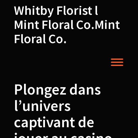
Skip
Whitby Florist l
to
content
Mint Floral Co.Mint
Floral Co.
Toggl
Plongez dans
l’univers
captivant de