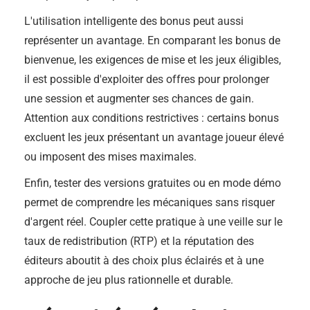
L'utilisation intelligente des bonus peut aussi
représenter un avantage. En comparant les bonus de
bienvenue, les exigences de mise et les jeux éligibles,
il est possible d'exploiter des offres pour prolonger
une session et augmenter ses chances de gain.
Attention aux conditions restrictives : certains bonus
excluent les jeux présentant un avantage joueur élevé
ou imposent des mises maximales.
Enfin, tester des versions gratuites ou en mode démo
permet de comprendre les mécaniques sans risquer
d'argent réel. Coupler cette pratique à une veille sur le
taux de redistribution (RTP) et la réputation des
éditeurs aboutit à des choix plus éclairés et à une
approche de jeu plus rationnelle et durable.