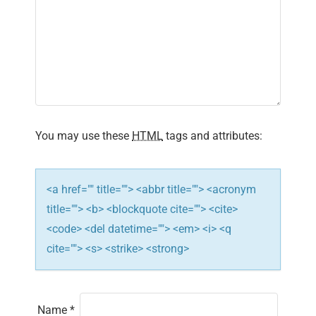
g
a
t
i
You may use these
HTML
tags and attributes:
o
n
<a href="" title=""> <abbr title=""> <acronym
title=""> <b> <blockquote cite=""> <cite>
<code> <del datetime=""> <em> <i> <q
cite=""> <s> <strike> <strong>
Name
*