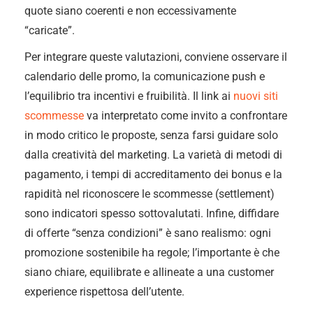
quote siano coerenti e non eccessivamente
“caricate”.
Per integrare queste valutazioni, conviene osservare il
calendario delle promo, la comunicazione push e
l’equilibrio tra incentivi e fruibilità. Il link ai
nuovi siti
scommesse
va interpretato come invito a confrontare
in modo critico le proposte, senza farsi guidare solo
dalla creatività del marketing. La varietà di metodi di
pagamento, i tempi di accreditamento dei bonus e la
rapidità nel riconoscere le scommesse (settlement)
sono indicatori spesso sottovalutati. Infine, diffidare
di offerte “senza condizioni” è sano realismo: ogni
promozione sostenibile ha regole; l’importante è che
siano chiare, equilibrate e allineate a una customer
experience rispettosa dell’utente.