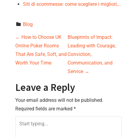
Siti di scommesse: come scegliere i migliori,…
Blog
P
←
How to Choose UK
Blueprints of Impact:
Online Poker Rooms
Leading with Courage,
o
That Are Safe, Soft, and
Conviction,
s
Worth Your Time
Communication, and
Service
→
t
Leave a Reply
n
Your email address will not be published.
a
Required fields are marked
*
v
i