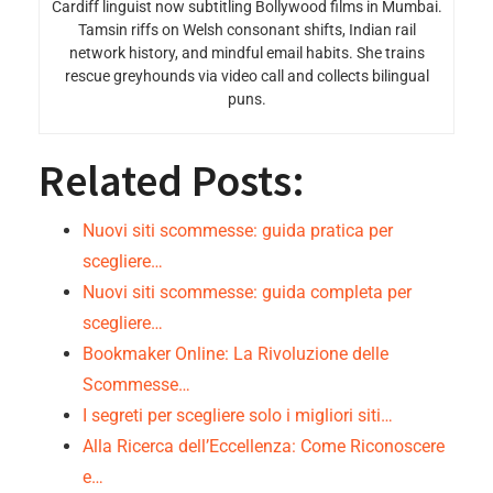
Cardiff linguist now subtitling Bollywood films in Mumbai.
Tamsin riffs on Welsh consonant shifts, Indian rail
network history, and mindful email habits. She trains
rescue greyhounds via video call and collects bilingual
puns.
Related Posts:
Nuovi siti scommesse: guida pratica per
scegliere…
Nuovi siti scommesse: guida completa per
scegliere…
Bookmaker Online: La Rivoluzione delle
Scommesse…
I segreti per scegliere solo i migliori siti…
Alla Ricerca dell’Eccellenza: Come Riconoscere
e…