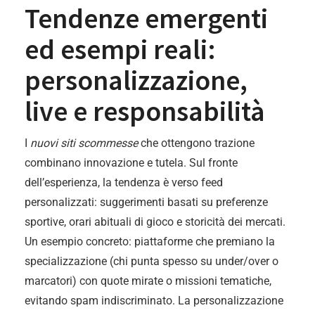
Tendenze emergenti
ed esempi reali:
personalizzazione,
live e responsabilità
I
nuovi siti scommesse
che ottengono trazione
combinano innovazione e tutela. Sul fronte
dell’esperienza, la tendenza è verso feed
personalizzati: suggerimenti basati su preferenze
sportive, orari abituali di gioco e storicità dei mercati.
Un esempio concreto: piattaforme che premiano la
specializzazione (chi punta spesso su under/over o
marcatori) con quote mirate o missioni tematiche,
evitando spam indiscriminato. La personalizzazione