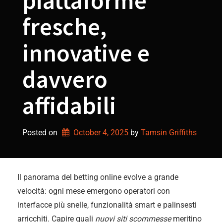
piattaforme
fresche,
innovative e
davvero
affidabili
Posted on
October 4, 2025
by 
Tamsin Griffiths
Il panorama del betting online evolve a grande
velocità: ogni mese emergono operatori con
interfacce più snelle, funzionalità smart e palinsesti
arricchiti. Capire quali
nuovi siti scommesse
meritino