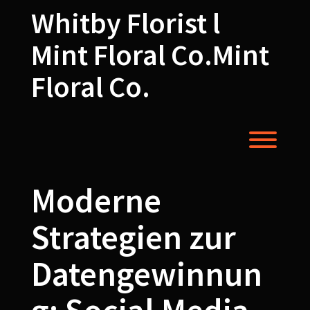
Skip
Whitby Florist l
to
content
Mint Floral Co.Mint
Floral Co.
Toggl
Moderne
Strategien zur
Datengewinnun