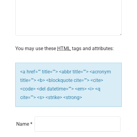
a
t
i
You may use these
HTML
tags and attributes:
o
n
<a href="" title=""> <abbr title=""> <acronym
title=""> <b> <blockquote cite=""> <cite>
<code> <del datetime=""> <em> <i> <q
cite=""> <s> <strike> <strong>
Name
*