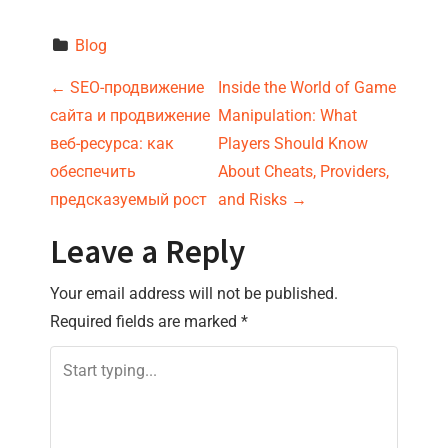
Blog
P
←
SEO-продвижение
Inside the World of Game
сайта и продвижение
Manipulation: What
o
веб-ресурса: как
Players Should Know
s
обеспечить
About Cheats, Providers,
предсказуемый рост
and Risks
→
t
Leave a Reply
n
Your email address will not be published.
a
Required fields are marked
*
v
i
g