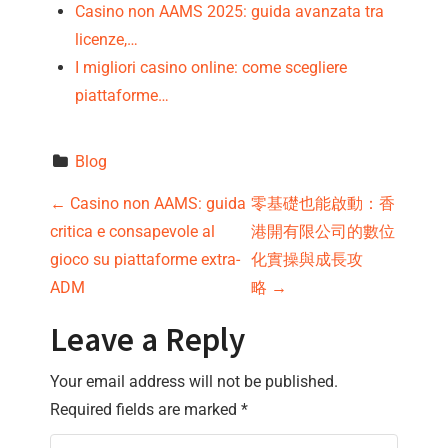
Casino non AAMS 2025: guida avanzata tra
licenze,…
I migliori casino online: come scegliere
piattaforme…
Blog
P
←
Casino non AAMS: guida
零基礎也能啟動：香
critica e consapevole al
港開有限公司的數位
o
gioco su piattaforme extra-
化實操與成長攻
s
ADM
略
→
t
Leave a Reply
n
Your email address will not be published.
Required fields are marked
*
a