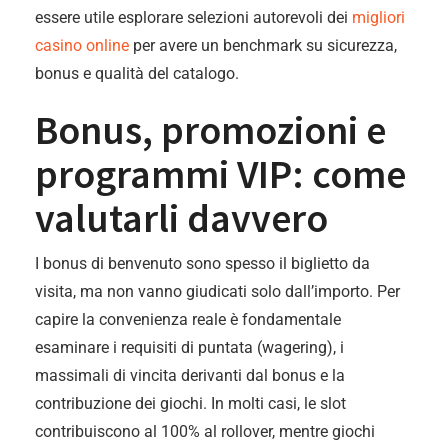
essere utile esplorare selezioni autorevoli dei
migliori
casino online
per avere un benchmark su sicurezza,
bonus e qualità del catalogo.
Bonus, promozioni e
programmi VIP: come
valutarli davvero
I bonus di benvenuto sono spesso il biglietto da
visita, ma non vanno giudicati solo dall’importo. Per
capire la convenienza reale è fondamentale
esaminare i requisiti di puntata (wagering), i
massimali di vincita derivanti dal bonus e la
contribuzione dei giochi. In molti casi, le slot
contribuiscono al 100% al rollover, mentre giochi