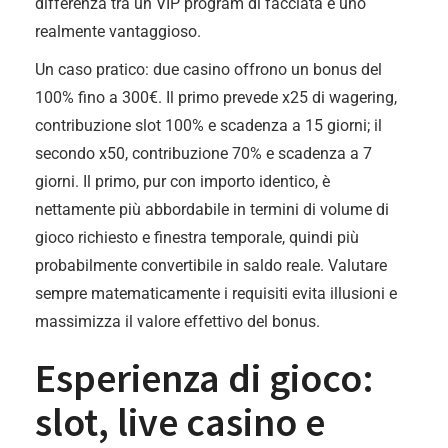
differenza tra un VIP program di facciata e uno
realmente vantaggioso.
Un caso pratico: due casino offrono un bonus del
100% fino a 300€. Il primo prevede x25 di wagering,
contribuzione slot 100% e scadenza a 15 giorni; il
secondo x50, contribuzione 70% e scadenza a 7
giorni. Il primo, pur con importo identico, è
nettamente più abbordabile in termini di volume di
gioco richiesto e finestra temporale, quindi più
probabilmente convertibile in saldo reale. Valutare
sempre matematicamente i requisiti evita illusioni e
massimizza il valore effettivo del bonus.
Esperienza di gioco:
slot, live casino e