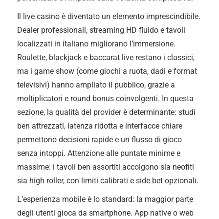
Il live casino è diventato un elemento imprescindibile.
Dealer professionali, streaming HD fluido e tavoli
localizzati in italiano migliorano l’immersione.
Roulette, blackjack e baccarat live restano i classici,
ma i game show (come giochi a ruota, dadi e format
televisivi) hanno ampliato il pubblico, grazie a
moltiplicatori e round bonus coinvolgenti. In questa
sezione, la qualità del provider è determinante: studi
ben attrezzati, latenza ridotta e interfacce chiare
permettono decisioni rapide e un flusso di gioco
senza intoppi. Attenzione alle puntate minime e
massime: i tavoli ben assortiti accolgono sia neofiti
sia high roller, con limiti calibrati e side bet opzionali.
L’esperienza mobile è lo standard: la maggior parte
degli utenti gioca da smartphone. App native o web