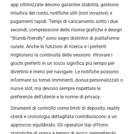
app ottimizzate devono garantire stabilità, gestione
intuitiva del conto, notifiche utili (non invasive) e
pagamenti rapidi. Tempi di caricamento sotto i due
secondi, compressione delle risorse grafiche e design
“thumb-friendly” sono segni distintivi di piattaforme
curate. Anche le funzioni di ricerca e i preferiti
migliorano la continuità delle sessioni: ritrovare i
giochi preferiti in un tocco significa più tempo per
divertirsi e meno per navigare. Le notifiche possono
informare su tornei imminenti,
bonus
personalizzati o
nuove slot, ma devono sempre rispettare le
preferenze dell’utente e le norme di privacy.
Strumenti di controllo come limiti di deposito, reality
check e cronologia dettagliata contribuiscono a un
approccio equilibrato. Gli operatori top offrono
statistiche di spesa e tempo di gioco, permettendo