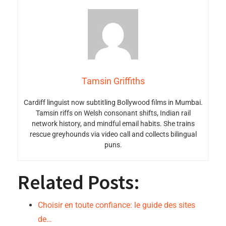
Tamsin Griffiths
Cardiff linguist now subtitling Bollywood films in Mumbai.
Tamsin riffs on Welsh consonant shifts, Indian rail
network history, and mindful email habits. She trains
rescue greyhounds via video call and collects bilingual
puns.
Related Posts:
Choisir en toute confiance: le guide des sites
de…