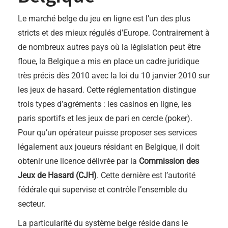
Le marché belge du jeu en ligne est l’un des plus
stricts et des mieux régulés d’Europe. Contrairement à
de nombreux autres pays où la législation peut être
floue, la Belgique a mis en place un cadre juridique
très précis dès 2010 avec la loi du 10 janvier 2010 sur
les jeux de hasard. Cette réglementation distingue
trois types d’agréments : les casinos en ligne, les
paris sportifs et les jeux de pari en cercle (poker).
Pour qu’un opérateur puisse proposer ses services
légalement aux joueurs résidant en Belgique, il doit
obtenir une licence délivrée par la
Commission des
Jeux de Hasard (CJH)
. Cette dernière est l’autorité
fédérale qui supervise et contrôle l’ensemble du
secteur.
La particularité du système belge réside dans le