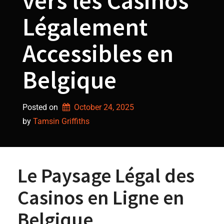
vers les Casinos
Légalement
Accessibles en
Belgique
Posted on
October 24, 2025
by 
Tamsin Griffiths
Le Paysage Légal des
Casinos en Ligne en
Belgique