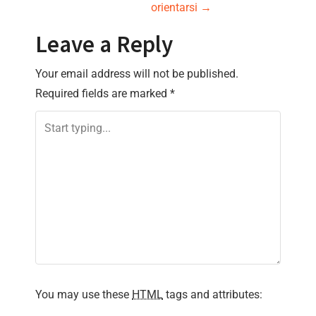
s
orientarsi
→
t
Leave a Reply
n
Your email address will not be published.
Required fields are marked
*
a
v
i
g
a
t
i
You may use these
HTML
tags and attributes: