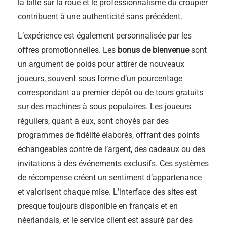
la bille sur la roue et le professionnalisme du croupier
contribuent à une authenticité sans précédent.
L’expérience est également personnalisée par les
offres promotionnelles. Les
bonus de bienvenue
sont
un argument de poids pour attirer de nouveaux
joueurs, souvent sous forme d’un pourcentage
correspondant au premier dépôt ou de tours gratuits
sur des machines à sous populaires. Les joueurs
réguliers, quant à eux, sont choyés par des
programmes de fidélité élaborés, offrant des points
échangeables contre de l’argent, des cadeaux ou des
invitations à des événements exclusifs. Ces systèmes
de récompense créent un sentiment d’appartenance
et valorisent chaque mise. L’interface des sites est
presque toujours disponible en français et en
néerlandais, et le service client est assuré par des