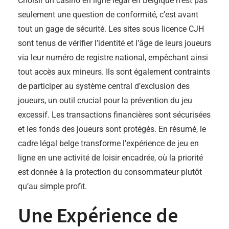
Choisir un casino en ligne légal en Belgique n’est pas
seulement une question de conformité, c’est avant
tout un gage de sécurité. Les sites sous licence CJH
sont tenus de vérifier l’identité et l’âge de leurs joueurs
via leur numéro de registre national, empêchant ainsi
tout accès aux mineurs. Ils sont également contraints
de participer au système central d’exclusion des
joueurs, un outil crucial pour la prévention du jeu
excessif. Les transactions financières sont sécurisées
et les fonds des joueurs sont protégés. En résumé, le
cadre légal belge transforme l’expérience de jeu en
ligne en une activité de loisir encadrée, où la priorité
est donnée à la protection du consommateur plutôt
qu’au simple profit.
Une Expérience de