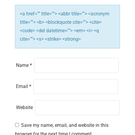
o
n
<a href="" title=""> <abbr title=""> <acronym
title=""> <b> <blockquote cite=""> <cite>
<code> <del datetime=""> <em> <i> <q
cite=""> <s> <strike> <strong>
Name
*
Email
*
Website
Save my name, email, and website in this
browser for the next time I comment.