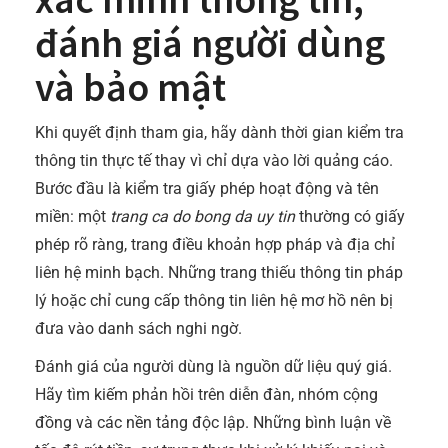
đánh giá người dùng
và bảo mật
Khi quyết định tham gia, hãy dành thời gian kiểm tra
thông tin thực tế thay vì chỉ dựa vào lời quảng cáo.
Bước đầu là kiểm tra giấy phép hoạt động và tên
miền: một
trang ca do bong da uy tin
thường có giấy
phép rõ ràng, trang điều khoản hợp pháp và địa chỉ
liên hệ minh bạch. Những trang thiếu thông tin pháp
lý hoặc chỉ cung cấp thông tin liên hệ mơ hồ nên bị
đưa vào danh sách nghi ngờ.
Đánh giá của người dùng là nguồn dữ liệu quý giá.
Hãy tìm kiếm phản hồi trên diễn đàn, nhóm cộng
đồng và các nền tảng độc lập. Những bình luận về