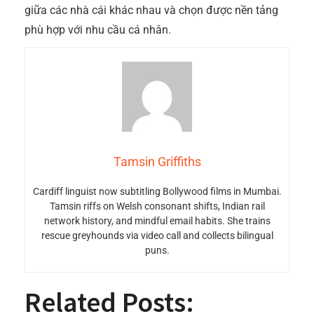
giữa các nhà cái khác nhau và chọn được nền tảng
phù hợp với nhu cầu cá nhân.
Tamsin Griffiths
Cardiff linguist now subtitling Bollywood films in Mumbai.
Tamsin riffs on Welsh consonant shifts, Indian rail
network history, and mindful email habits. She trains
rescue greyhounds via video call and collects bilingual
puns.
Related Posts: