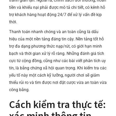
tránh gian lận. Ngoài ra, chính sách đổi thưởng, hoàn
tiền và khiếu nại phải được mô tả chi tiết, có kênh hỗ
trợ khách hàng hoạt động 24/7 để xử lý vấn đề kịp
thời.
Thanh toán nhanh chóng và an toàn cũng là dấu
hiệu của một nền tảng đáng tin cậy. Nền tảng tốt hỗ
trợ đa dạng phương thức nạp/rút, có giới hạn minh
bạch và thời gian xử lý rõ ràng. Những đánh giá tích
cực từ cộng đồng, cũng như các bài viết phân tích uy
tín, là bằng chứng xã hội quan trọng. Khi kiểm tra các
yếu tố này một cách kỹ lưỡng, người chơi sẽ giảm
thiểu rủi ro và tìm được nơi đặt cược vừa an toàn vừa
công bằng.
Cách kiểm tra thực tế:
xác minh thông tin,