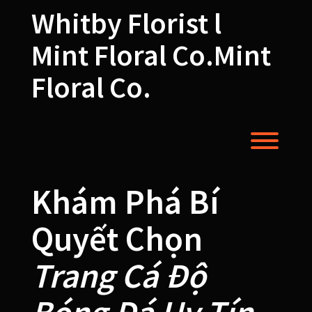
Skip
Whitby Florist l
to
content
Mint Floral Co.Mint
Floral Co.
Toggl
Khám Phá Bí
Quyết Chọn
Trang Cá Độ