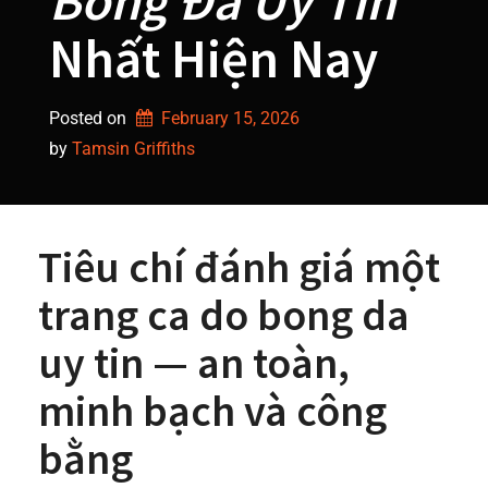
Bóng Đá Uy Tín
Nhất Hiện Nay
Posted on
February 15, 2026
by 
Tamsin Griffiths
Tiêu chí đánh giá một
trang ca do bong da
uy tin
— an toàn,
minh bạch và công
bằng