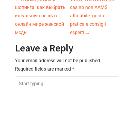
P
шопинга: как выбрать
casino non AAMS
o
идеальную вещь в
affidabile: guida
s
онлайн мире женской
pratica e consigli
моды
esperti
→
t
Leave a Reply
n
Your email address will not be published.
a
Required fields are marked
*
v
i
g
a
t