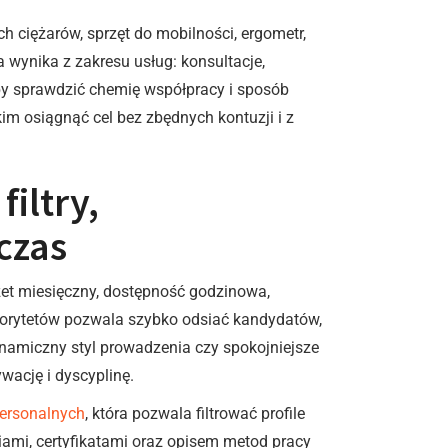
h ciężarów, sprzęt do mobilności, ergometr,
 wynika z zakresu usług: konsultacje,
 by sprawdzić chemię współpracy i sposób
kim osiągnąć cel bez zbędnych kontuzji i z
iltry,
czas
dżet miesięczny, dostępność godzinowa,
priorytetów pozwala szybko odsiać kandydatów,
namiczny styl prowadzenia czy spokojniejsze
wację i dyscyplinę.
ersonalnych
, która pozwala filtrować profile
ęciami, certyfikatami oraz opisem metod pracy