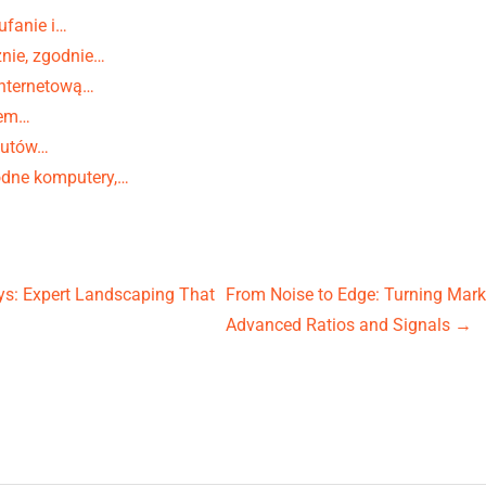
ufanie i…
znie, zgodnie…
internetową…
rem…
 butów…
dne komputery,…
s: Expert Landscaping That
From Noise to Edge: Turning Mark
Advanced Ratios and Signals
→