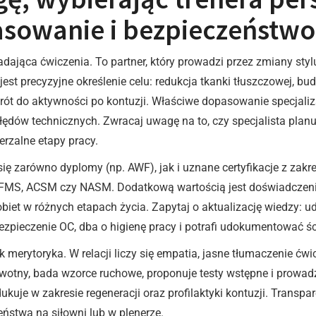
sowanie i bezpieczeństwo
adająca ćwiczenia. To partner, który prowadzi przez zmiany styl
st precyzyjne określenie celu: redukcja tkanki tłuszczowej, 
t do aktywności po kontuzji. Właściwe dopasowanie specjaliza
ędów technicznych. Zwracaj uwagę na to, czy specjalista planuj
erzalne etapy pracy.
się zarówno dyplomy (np. AWF), jak i uznane certyfikacje z za
ak FMS, ACSM czy NASM. Dodatkową wartością jest doświadczenie
 kobiet w różnych etapach życia. Zapytaj o aktualizację wiedzy: 
zpieczenie OC, dba o higienę pracy i potrafi udokumentować ści
 merytoryka. W relacji liczy się empatia, jasne tłumaczenie ć
wotny, bada wzorce ruchowe, proponuje testy wstępne i prowadzi
kuje w zakresie regeneracji oraz profilaktyki kontuzji. Transp
eństwa na siłowni lub w plenerze.