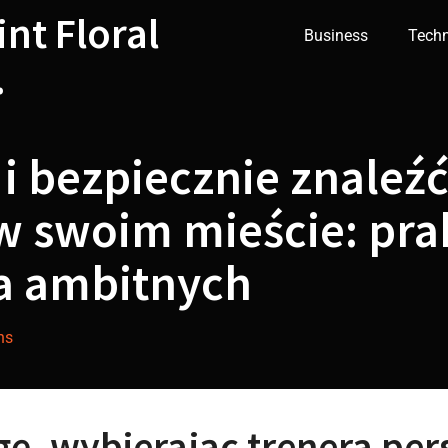
int Floral
Business
Tech
.
 i bezpiecznie znaleźć
w swoim mieście: pra
a ambitnych
hs
ę, wybierając trenera per