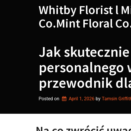
Skip
Whitby Florist l M
to
content
Co.Mint Floral Co
Jak skutecznie
personalnego 
przewodnik dl
Posted on
April 1, 2026
by 
Tamsin Griffit
Na co zwrócić uwag