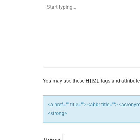
n
a
v
i
g
a
t
You may use these
HTML
tags and attribute
i
<a href="" title=""> <abbr title=""> <acron
o
<strong>
n