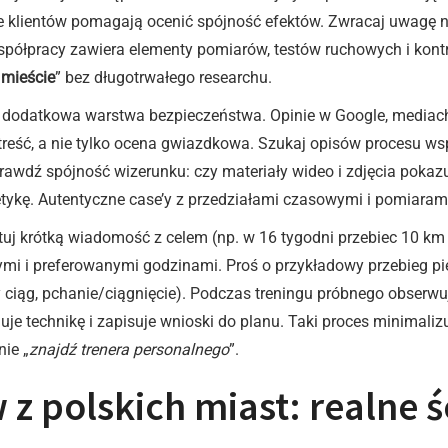
 klientów pomagają ocenić spójność efektów. Zwracaj uwagę na t
współpracy zawiera elementy pomiarów, testów ruchowych i kontro
 mieście
” bez długotrwałego researchu.
jak dodatkowa warstwa bezpieczeństwa. Opinie w Google, media
 treść, a nie tylko ocena gwiazdkowa. Szukaj opisów procesu wsp
prawdź spójność wizerunku: czy materiały wideo i zdjęcia pokaz
tetykę. Autentyczne case’y z przedziałami czasowymi i pomiaram
uj krótką wiadomość z celem (np. w 16 tygodni przebiec 10 km b
 i preferowanymi godzinami. Proś o przykładowy przebieg pierw
ciąg, pchanie/ciągnięcie). Podczas treningu próbnego obserwuj
je technikę i zapisuje wnioski do planu. Taki proces minimalizu
nie „
znajdź trenera personalnego
”.
z polskich miast: realne ś