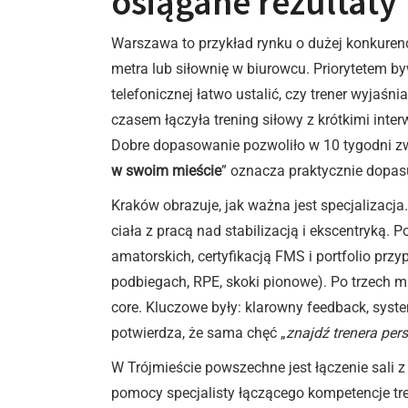
osiągane rezultaty
Warszawa to przykład rynku o dużej konkurenc
metra lub siłownię w biurowcu. Priorytetem 
telefonicznej łatwo ustalić, czy trener wyjaś
czasem łączyła trening siłowy z krótkimi inte
Dobre dopasowanie pozwoliło w 10 tygodni zw
w swoim mieście
” oznacza praktycznie dopasu
Kraków obrazuje, jak ważna jest specjalizacja
ciała z pracą nad stabilizacją i ekscentryk
amatorskich, certyfikacją FMS i portfolio prz
podbiegach, RPE, skoki pionowe). Po trzech m
core. Kluczowe były: klarowny feedback, syst
potwierdza, że sama chęć „
znajdź trenera per
W Trójmieście powszechne jest łączenie sali 
pomocy specjalisty łączącego kompetencje t