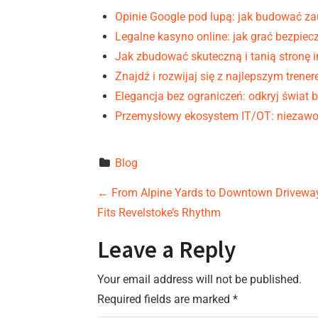
Opinie Google pod lupą: jak budować za
Legalne kasyno online: jak grać bezpiec
Jak zbudować skuteczną i tanią stronę 
Znajdź i rozwijaj się z najlepszym trene
Elegancja bez ograniczeń: odkryj świat
Przemysłowy ekosystem IT/OT: niezawo
Blog
P
←
From Alpine Yards to Downtown Driveway
Fits Revelstoke’s Rhythm
o
Leave a Reply
s
Your email address will not be published.
t
Required fields are marked
*