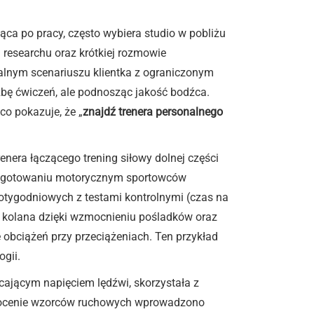
ąca po pracy, często wybiera studio w pobliżu
researchu oraz krótkiej rozmowie
realnym scenariuszu klientka z ograniczonym
czbę ćwiczeń, ale podnosząc jakość bodźca.
o pokazuje, że „
znajdź trenera personalnego
enera łączącego trening siłowy dolnej części
przygotowaniu motorycznym sportowców
ciotygodniowych z testami kontrolnymi (czas na
ał kolana dzięki wzmocnieniu pośladków oraz
 obciążeń przy przeciążeniach. Ten przykład
ogii.
cającym napięciem lędźwi, skorzystała z
 i ocenie wzorców ruchowych wprowadzono