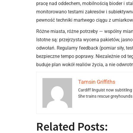
pracę nad oddechem, mobilnością bioder i stab
monitorowano testami zakresów i subiektywną
pewność techniki martwego ciągu z umiarkowa
Różne miasta, różne potrzeby — wspólny mianow
Istotne są: przejrzysta wycena pakietów, jas
odwołań. Regularny feedback (pomiar siły, test
bezpieczne tempo poprawy. Niezależnie od tego
buduje plan wokół realiów życia, a nie odwrot
Tamsin Griffiths
Cardiff linguist now subtitlin
She trains rescue greyhounds v
Related Posts: