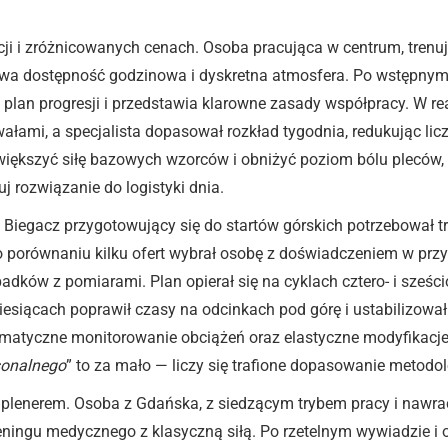
ji i zróżnicowanych cenach. Osoba pracująca w centrum, trenuj
bywa dostępność godzinowa i dyskretna atmosfera. Po wstępnym 
nia plan progresji i przedstawia klarowne zasady współpracy. W 
rwałami, a specjalista dopasował rozkład tygodnia, redukując li
iększyć siłę bazowych wzorców i obniżyć poziom bólu pleców, c
j rozwiązanie do logistyki dnia.
. Biegacz przygotowujący się do startów górskich potrzebował tr
ą. Po porównaniu kilku ofert wybrał osobę z doświadczeniem w 
ypadków z pomiarami. Plan opierał się na cyklach cztero- i sześ
iesiącach poprawił czasy na odcinkach pod górę i ustabilizow
ematyczne monitorowanie obciążeń oraz elastyczne modyfikacje
sonalnego
” to za mało — liczy się trafione dopasowanie metodol
z plenerem. Osoba z Gdańska, z siedzącym trybem pracy i nawra
reningu medycznego z klasyczną siłą. Po rzetelnym wywiadzie