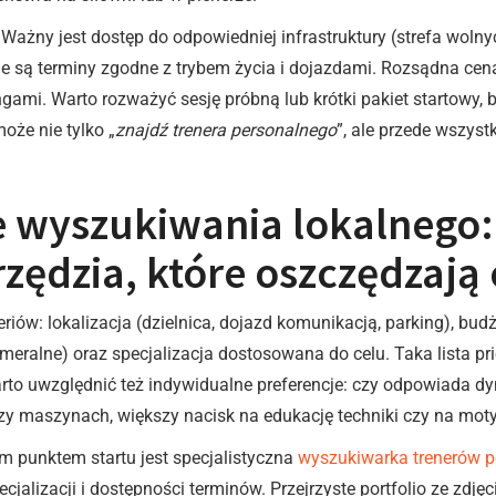
Ważny jest dostęp do odpowiedniej infrastruktury (strefa wolnyc
pne są terminy zgodne z trybem życia i dojazdami. Rozsądna cena
gami. Warto rozważyć sesję próbną lub krótki pakiet startowy,
oże nie tylko „
znajdź trenera personalnego
”, ale przede wszyst
 wyszukiwania lokalnego: f
zędzia, które oszczędzają 
eriów: lokalizacja (dzielnica, dojazd komunikacją, parking), bu
kameralne) oraz specjalizacja dostosowana do celu. Taka lista 
rto uwzględnić też indywidualne preferencje: czy odpowiada dy
czy maszynach, większy nacisk na edukację techniki czy na moty
m punktem startu jest specjalistyczna
wyszukiwarka trenerów p
pecjalizacji i dostępności terminów. Przejrzyste portfolio ze zdj