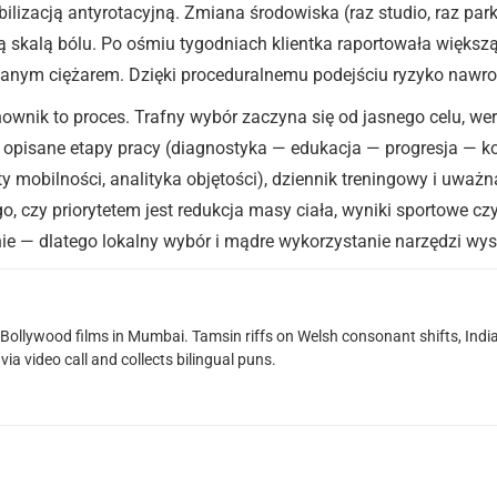
ilizacją antyrotacyjną. Zmiana środowiska (raz studio, raz par
 skalą bólu. Po ośmiu tygodniach klientka raportowała więks
nym ciężarem. Dzięki proceduralnemu podejściu ryzyko nawrot
nik to proces. Trafny wybór zaczyna się od jasnego celu, weryfi
no opisane etapy pracy (diagnostyka — edukacja — progresja — k
y mobilności, analityka objętości), dziennik treningowy i uważna
, czy priorytetem jest redukcja masy ciała, wyniki sportowe c
nie — dlatego lokalny wybór i mądre wykorzystanie narzędzi wys
g Bollywood films in Mumbai. Tamsin riffs on Welsh consonant shifts, India
ia video call and collects bilingual puns.