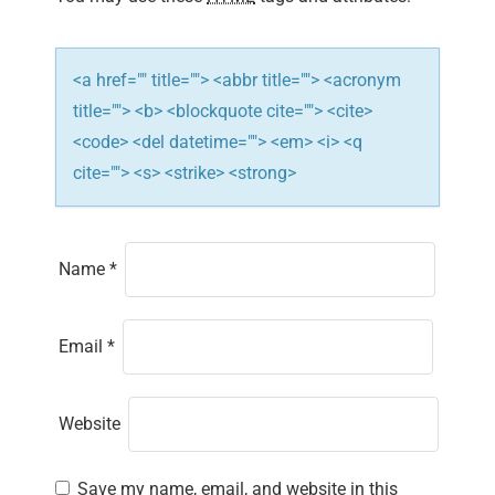
o
n
<a href="" title=""> <abbr title=""> <acronym
title=""> <b> <blockquote cite=""> <cite>
<code> <del datetime=""> <em> <i> <q
cite=""> <s> <strike> <strong>
Name
*
Email
*
Website
Save my name, email, and website in this