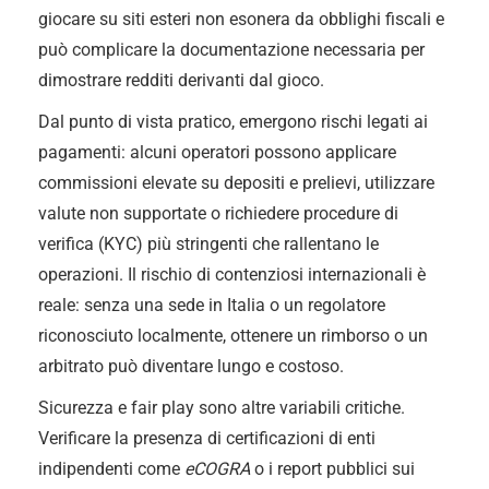
giocare su siti esteri non esonera da obblighi fiscali e
può complicare la documentazione necessaria per
dimostrare redditi derivanti dal gioco.
Dal punto di vista pratico, emergono rischi legati ai
pagamenti: alcuni operatori possono applicare
commissioni elevate su depositi e prelievi, utilizzare
valute non supportate o richiedere procedure di
verifica (KYC) più stringenti che rallentano le
operazioni. Il rischio di contenziosi internazionali è
reale: senza una sede in Italia o un regolatore
riconosciuto localmente, ottenere un rimborso o un
arbitrato può diventare lungo e costoso.
Sicurezza e fair play sono altre variabili critiche.
Verificare la presenza di certificazioni di enti
indipendenti come
eCOGRA
o i report pubblici sui