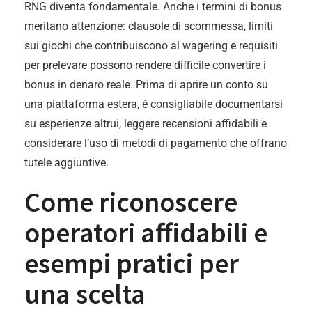
RNG diventa fondamentale. Anche i termini di bonus
meritano attenzione: clausole di scommessa, limiti
sui giochi che contribuiscono al wagering e requisiti
per prelevare possono rendere difficile convertire i
bonus in denaro reale. Prima di aprire un conto su
una piattaforma estera, è consigliabile documentarsi
su esperienze altrui, leggere recensioni affidabili e
considerare l’uso di metodi di pagamento che offrano
tutele aggiuntive.
Come riconoscere
operatori affidabili e
esempi pratici per
una scelta