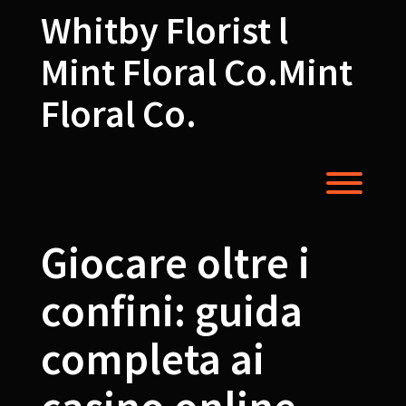
Skip
Whitby Florist l
to
content
Mint Floral Co.Mint
Floral Co.
Toggl
Giocare oltre i
confini: guida
completa ai