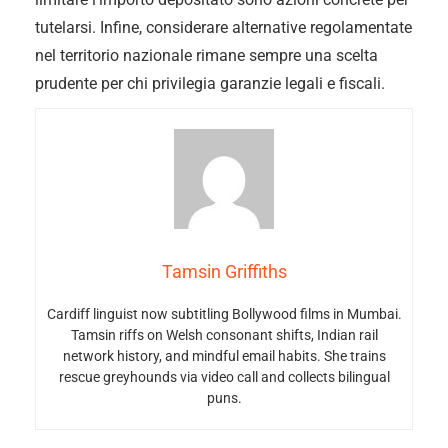
tutelarsi. Infine, considerare alternative regolamentate
nel territorio nazionale rimane sempre una scelta
prudente per chi privilegia garanzie legali e fiscali.
Tamsin Griffiths
Cardiff linguist now subtitling Bollywood films in Mumbai.
Tamsin riffs on Welsh consonant shifts, Indian rail
network history, and mindful email habits. She trains
rescue greyhounds via video call and collects bilingual
puns.