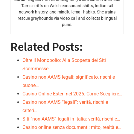
Tamsin riffs on Welsh consonant shifts, Indian rail
network history, and mindful email habits. She trains
rescue greyhounds via video call and collects bilingual
puns.
Related Posts:
Oltre il Monopolio: Alla Scoperta dei Siti
Scommesse…
Casino non AAMS legali: significato, rischi e
buone…
Casino Online Esteri nel 2026: Come Scegliere…
Casino non AAMS “legali”: verità, rischi e
criteri…
Siti “non AAMS” legali in Italia: verità, rischi e…
Casino online senza documenti: mito, realtà e…