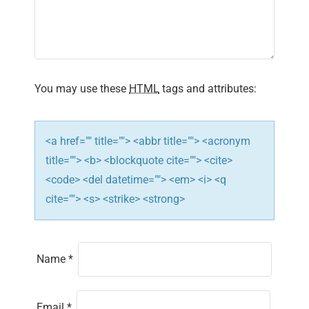
a
t
i
You may use these
HTML
tags and attributes:
o
n
<a href="" title=""> <abbr title=""> <acronym
title=""> <b> <blockquote cite=""> <cite>
<code> <del datetime=""> <em> <i> <q
cite=""> <s> <strike> <strong>
Name
*
Email
*