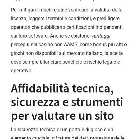
Per mitigare i rischi è utile verificare la validità della
licenza, leggere i termini e condizioni, e prediligere
operatori che pubblicano certificazioni indipendenti
sui loro software. Anche se esistono
vantaggi
percepiti nei casino non AAMS, come bonus più alti o
giochi non disponibili sul mercato italiano, la scelta
deve sempre bilanciare beneficio e rischio legale e
operativo.
Affidabilità tecnica,
sicurezza e strumenti
per valutare un sito
La sicurezza tecnica di un portale di gioco è un
elemento cruciale: cifratura dei dati, protezione delle