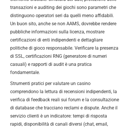
transazioni e auditing dei giochi sono parametri che
distinguono operatori seri da quelli meno affidabili.
Un buon sito, anche se non AAMS, dovrebbe rendere
pubbliche informazioni sulla licenza, mostrare
certificazioni di enti indipendenti e dettagliare
politiche di gioco responsabile. Verificare la presenza
di SSL, certificazioni RNG (generatore di numeri
casuali) e rapporti di audit è una pratica
fondamentale.
Strumenti pratici per valutare un casino
comprendono la lettura di recensioni indipendenti, la
verifica di feedback reali sui forum e la consultazione
di database che tracciano reclami e dispute. Anche il
servizio clienti è un indicatore: tempi di risposta
rapidi, disponibilità di canali diversi (chat, email,