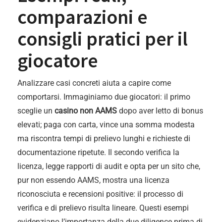
comparazioni e
consigli pratici per il
giocatore
Analizzare casi concreti aiuta a capire come
comportarsi. Immaginiamo due giocatori: il primo
sceglie un
casino non AAMS
dopo aver letto di bonus
elevati; paga con carta, vince una somma modesta
ma riscontra tempi di prelievo lunghi e richieste di
documentazione ripetute. Il secondo verifica la
licenza, legge rapporti di audit e opta per un sito che,
pur non essendo AAMS, mostra una licenza
riconosciuta e recensioni positive: il processo di
verifica e di prelievo risulta lineare. Questi esempi
evidenziano l’importanza della due diligence prima di