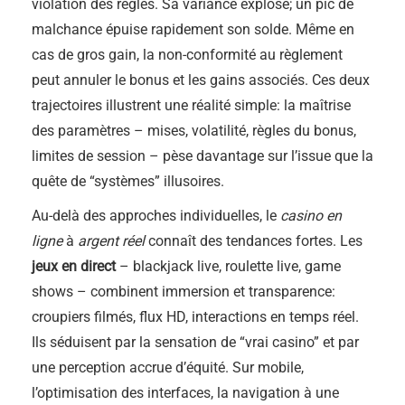
violation des règles. Sa variance explose; un pic de
malchance épuise rapidement son solde. Même en
cas de gros gain, la non-conformité au règlement
peut annuler le bonus et les gains associés. Ces deux
trajectoires illustrent une réalité simple: la maîtrise
des paramètres – mises, volatilité, règles du bonus,
limites de session – pèse davantage sur l’issue que la
quête de “systèmes” illusoires.
Au-delà des approches individuelles, le
casino en
ligne
à
argent réel
connaît des tendances fortes. Les
jeux en direct
– blackjack live, roulette live, game
shows – combinent immersion et transparence:
croupiers filmés, flux HD, interactions en temps réel.
Ils séduisent par la sensation de “vrai casino” et par
une perception accrue d’équité. Sur mobile,
l’optimisation des interfaces, la navigation à une