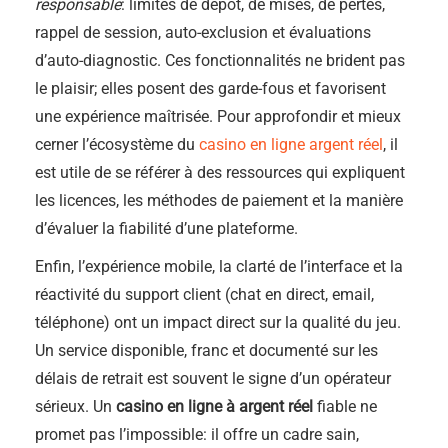
responsable
: limites de dépôt, de mises, de pertes,
rappel de session, auto-exclusion et évaluations
d’auto-diagnostic. Ces fonctionnalités ne brident pas
le plaisir; elles posent des garde-fous et favorisent
une expérience maîtrisée. Pour approfondir et mieux
cerner l’écosystème du
casino en ligne argent réel
, il
est utile de se référer à des ressources qui expliquent
les licences, les méthodes de paiement et la manière
d’évaluer la fiabilité d’une plateforme.
Enfin, l’expérience mobile, la clarté de l’interface et la
réactivité du support client (chat en direct, email,
téléphone) ont un impact direct sur la qualité du jeu.
Un service disponible, franc et documenté sur les
délais de retrait est souvent le signe d’un opérateur
sérieux. Un
casino en ligne à argent réel
fiable ne
promet pas l’impossible: il offre un cadre sain,