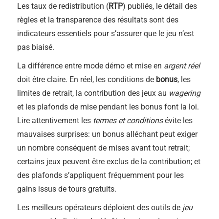
Les taux de redistribution (
RTP
) publiés, le détail des
règles et la transparence des résultats sont des
indicateurs essentiels pour s’assurer que le jeu n’est
pas biaisé.
La différence entre mode démo et mise en
argent réel
doit être claire. En réel, les conditions de
bonus
, les
limites de retrait, la contribution des jeux au
wagering
et les plafonds de mise pendant les bonus font la loi.
Lire attentivement les
termes et conditions
évite les
mauvaises surprises: un bonus alléchant peut exiger
un nombre conséquent de mises avant tout retrait;
certains jeux peuvent être exclus de la contribution; et
des plafonds s’appliquent fréquemment pour les
gains issus de tours gratuits.
Les meilleurs opérateurs déploient des outils de
jeu