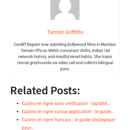
Tamsin Griffiths
Cardiff linguist now subtitling Bollywood films in Mumbai.
Tamsin riffs on Welsh consonant shifts, Indian rail
network history, and mindful email habits. She trains
rescue greyhounds via video call and collects bilingual
puns.
Related Posts:
Casino en ligne sans vérification : rapidité,…
Casino en ligne suisse application : le guide…
Casino en ligne français : le guide stratégique
pour…