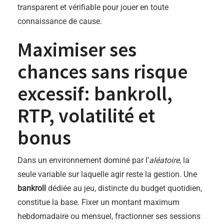
transparent et vérifiable pour jouer en toute
connaissance de cause.
Maximiser ses
chances sans risque
excessif: bankroll,
RTP, volatilité et
bonus
Dans un environnement dominé par l’
aléatoire
, la
seule variable sur laquelle agir reste la gestion. Une
bankroll
dédiée au jeu, distincte du budget quotidien,
constitue la base. Fixer un montant maximum
hebdomadaire ou mensuel, fractionner ses sessions