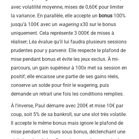
avec volatilité moyenne, mises de 0,60€ pour limiter
la variance. En parallèle, elle accepte un
bonus
100%
jusqu’à 100€ avec un
wagering
x30 sur le bonus
uniquement. Cela représente 3 000€ de mises à
réaliser; Léa évalue qu’il lui faudra plusieurs sessions
prudentes pour y parvenir. Elle respecte le plafond de
mise pendant bonus et évite les jeux exclus. À mi-
parcours, un gain supérieur à 100x met sa session en
positif; elle encaisse une partie de ses gains réels,
conserve un solde pour finir le wagering, puis
demande un retrait une fois les conditions remplies.
À l’inverse, Paul démarre avec 200€ et mise 10€ par
coup, soit 5% de sa bankroll, sur une slot très volatile.
Il accepte le même bonus mais ignore le plafond de
mise pendant les tours sous bonus, déclenchant une