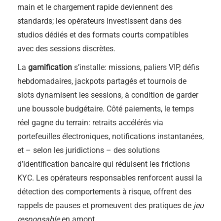
main et le chargement rapide deviennent des
standards; les opérateurs investissent dans des
studios dédiés et des formats courts compatibles
avec des sessions discrètes.
La
gamification
s’installe: missions, paliers VIP, défis
hebdomadaires, jackpots partagés et tournois de
slots dynamisent les sessions, à condition de garder
une boussole budgétaire. Côté paiements, le temps
réel gagne du terrain: retraits accélérés via
portefeuilles électroniques, notifications instantanées,
et – selon les juridictions – des solutions
d’identification bancaire qui réduisent les frictions
KYC. Les opérateurs responsables renforcent aussi la
détection des comportements à risque, offrent des
rappels de pauses et promeuvent des pratiques de
jeu
responsable
en amont.