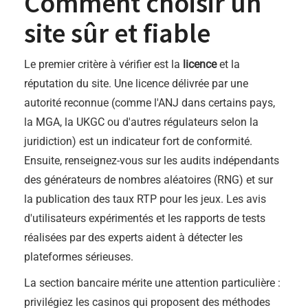
Comment choisir un
site sûr et fiable
Le premier critère à vérifier est la
licence
et la
réputation du site. Une licence délivrée par une
autorité reconnue (comme l'ANJ dans certains pays,
la MGA, la UKGC ou d'autres régulateurs selon la
juridiction) est un indicateur fort de conformité.
Ensuite, renseignez-vous sur les audits indépendants
des générateurs de nombres aléatoires (RNG) et sur
la publication des taux RTP pour les jeux. Les avis
d'utilisateurs expérimentés et les rapports de tests
réalisées par des experts aident à détecter les
plateformes sérieuses.
La section bancaire mérite une attention particulière :
privilégiez les casinos qui proposent des méthodes