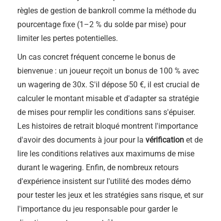
règles de gestion de bankroll comme la méthode du
pourcentage fixe (1–2 % du solde par mise) pour
limiter les pertes potentielles.
Un cas concret fréquent concerne le bonus de
bienvenue : un joueur reçoit un bonus de 100 % avec
un wagering de 30x. S'il dépose 50 €, il est crucial de
calculer le montant misable et d'adapter sa stratégie
de mises pour remplir les conditions sans s'épuiser.
Les histoires de retrait bloqué montrent l'importance
d'avoir des documents à jour pour la
vérification
et de
lire les conditions relatives aux maximums de mise
durant le wagering. Enfin, de nombreux retours
d'expérience insistent sur l'utilité des modes démo
pour tester les jeux et les stratégies sans risque, et sur
l'importance du jeu responsable pour garder le