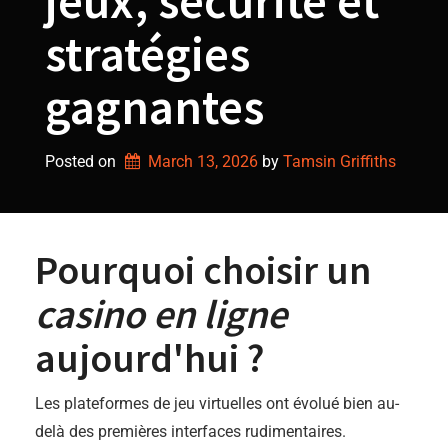
jeux, sécurité et
stratégies
gagnantes
Posted on
March 13, 2026
by 
Tamsin Griffiths
Pourquoi choisir un
casino en ligne
aujourd'hui ?
Les plateformes de jeu virtuelles ont évolué bien au-
delà des premières interfaces rudimentaires.