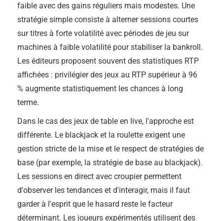
faible avec des gains réguliers mais modestes. Une
stratégie simple consiste à alterner sessions courtes
sur titres à forte volatilité avec périodes de jeu sur
machines à faible volatilité pour stabiliser la bankroll.
Les éditeurs proposent souvent des statistiques RTP
affichées : privilégier des jeux au RTP supérieur à 96
% augmente statistiquement les chances à long
terme.
Dans le cas des jeux de table en live, l'approche est
différente. Le blackjack et la roulette exigent une
gestion stricte de la mise et le respect de stratégies de
base (par exemple, la stratégie de base au blackjack).
Les sessions en direct avec croupier permettent
d'observer les tendances et d'interagir, mais il faut
garder à l'esprit que le hasard reste le facteur
déterminant. Les joueurs expérimentés utilisent des