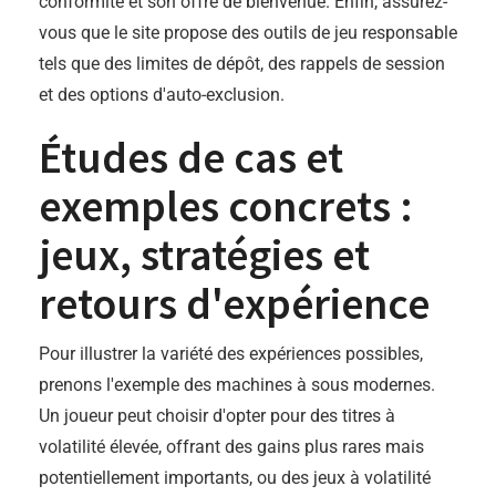
conformité et son offre de bienvenue. Enfin, assurez-
vous que le site propose des outils de jeu responsable
tels que des limites de dépôt, des rappels de session
et des options d'auto-exclusion.
Études de cas et
exemples concrets :
jeux, stratégies et
retours d'expérience
Pour illustrer la variété des expériences possibles,
prenons l'exemple des machines à sous modernes.
Un joueur peut choisir d'opter pour des titres à
volatilité élevée, offrant des gains plus rares mais
potentiellement importants, ou des jeux à volatilité