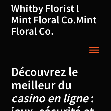
Skip
Whitby Florist l
to
content
Mint Floral Co.Mint
Floral Co.
Toggl
Découvrez le
meilleur du
casino en ligne
: