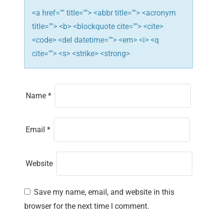
n
<a href="" title=""> <abbr title=""> <acronym
title=""> <b> <blockquote cite=""> <cite>
<code> <del datetime=""> <em> <i> <q
cite=""> <s> <strike> <strong>
Name
*
Email
*
Website
Save my name, email, and website in this
browser for the next time I comment.