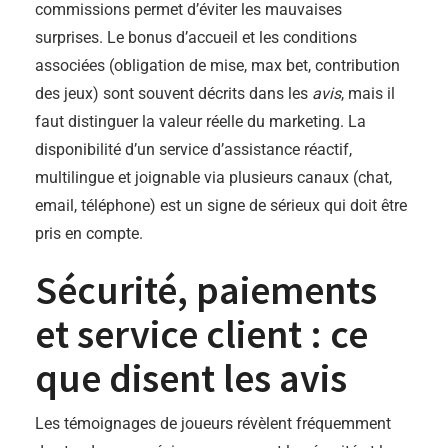
commissions permet d’éviter les mauvaises
surprises. Le bonus d’accueil et les conditions
associées (obligation de mise, max bet, contribution
des jeux) sont souvent décrits dans les
avis
, mais il
faut distinguer la valeur réelle du marketing. La
disponibilité d’un service d’assistance réactif,
multilingue et joignable via plusieurs canaux (chat,
email, téléphone) est un signe de sérieux qui doit être
pris en compte.
Sécurité, paiements
et service client : ce
que disent les avis
Les témoignages de joueurs révèlent fréquemment