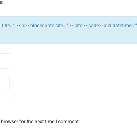
s:
ym title=""> <b> <blockquote cite=""> <cite> <code> <del datetime="
 browser for the next time I comment.