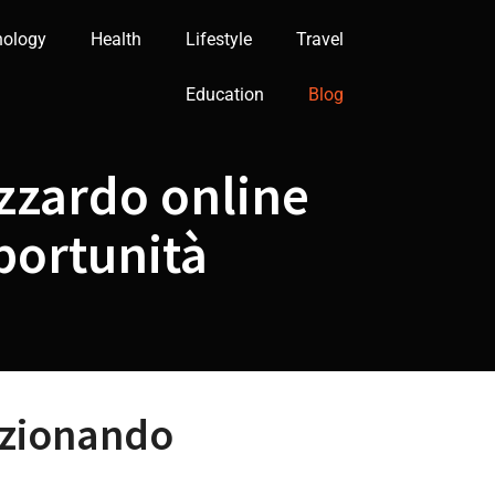
nology
Health
Lifestyle
Travel
Education
Blog
azzardo online
portunità
luzionando