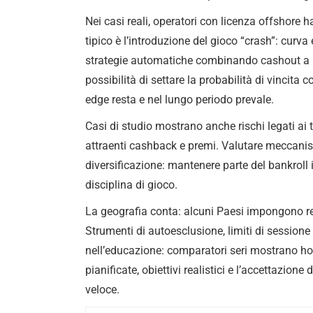
Nei casi reali, operatori con licenza offshore
tipico è l’introduzione del gioco “crash”: curv
strategie automatiche combinando cashout a molt
possibilità di settare la probabilità di vincita 
edge resta e nel lungo periodo prevale.
Casi di studio mostrano anche rischi legati ai
attraenti cashback e premi. Valutare meccanismi
diversificazione: mantenere parte del bankroll 
disciplina di gioco.
La geografia conta: alcuni Paesi impongono rest
Strumenti di autoesclusione, limiti di sessione 
nell’educazione: comparatori seri mostrano ho
pianificate, obiettivi realistici e l’accettazio
veloce.