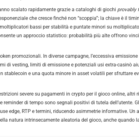
 hanno scalato rapidamente grazie a cataloghi di giochi
provably f
a esponenziale che cresce finché non “scoppia”; la chiave è il tim
iplicatori bassi per stabilità e puntate minori su moltiplicatori 
consente un approccio statistico: probabilità più alte offrono vinc
 token promozionali. In diverse campagne, l’eccessiva emissione 
 di vesting, limiti di emissione e potenziali usi extra-casinò aiu
in stablecoin e una quota minore in asset volatili per sfruttare e
rizioni severe su pagamenti in crypto per il gioco online, altri 
e reminder di tempo sono segnali positivi di tutela dell’utente. Gl
use edge, RTP e termini, riducendo asimmetrie informative. Un 
ne della natura intrinsecamente aleatoria del gioco, anche quando 