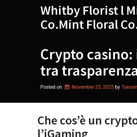
Skip
Whitby Florist l M
to
content
Co.Mint Floral Co
Crypto casino: 
tra trasparenz
Posted on
November 23, 2025
by 
Tamsin 
Che cos’è un crypt
l’iGaming