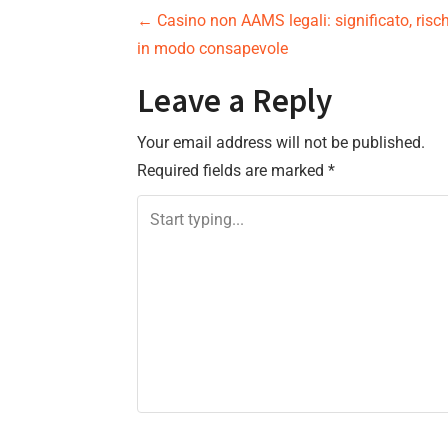
P
←
Casino non AAMS legali: significato, risch
in modo consapevole
o
Leave a Reply
s
Your email address will not be published.
t
Required fields are marked
*
n
a
v
i
g
a