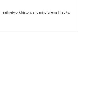
n rail network history, and mindful email habits.