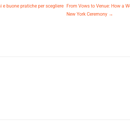
i e buone pratiche per scegliere
From Vows to Venue: How a We
New York Ceremony
→