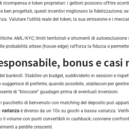
ricompensa e token proprietari: i gettoni possono offrire sconti
 ben progettati, questi incentivi migliorano la fidelizzazione; s
nza. Valutare l’utilità reale del token, la sua emissione e i meccan
litiche
AML/KYC
, limiti territoriali e strumenti di autoesclusion
lle probabilità attese (house edge) rafforza la fiducia e permette
responsabile, bonus e casi r
del bankroll. Stabilire un budget, suddividerlo in sessioni e rispett
o suggerisce di preferire, quando possibile,
stablecoin
per gestire
nsente di “bloccare” guadagni prima di eventuali inversioni.
Un pacchetto di benvenuto con matching del deposito può apparire 
a
varianza
è diverso da un 10x su giochi a bassa varianza. Verific
l volume con punti convertibili in cashback; conviene confrontar
imenti a perdite crescenti.