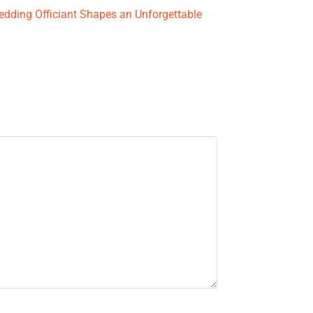
dding Officiant Shapes an Unforgettable