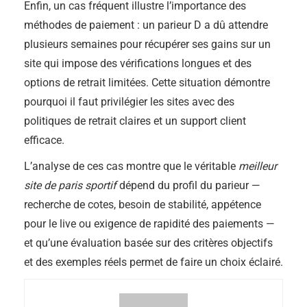
Enfin, un cas fréquent illustre l’importance des
méthodes de paiement : un parieur D a dû attendre
plusieurs semaines pour récupérer ses gains sur un
site qui impose des vérifications longues et des
options de retrait limitées. Cette situation démontre
pourquoi il faut privilégier les sites avec des
politiques de retrait claires et un support client
efficace.
L’analyse de ces cas montre que le véritable
meilleur
site de paris sportif
dépend du profil du parieur —
recherche de cotes, besoin de stabilité, appétence
pour le live ou exigence de rapidité des paiements —
et qu’une évaluation basée sur des critères objectifs
et des exemples réels permet de faire un choix éclairé.