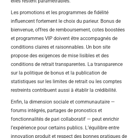
elles restent paramétrables.
Les promotions et les programmes de fidélité
influencent fortement le choix du parieur. Bonus de
bienvenue, offres de remboursement, cotes boostées
et programmes VIP doivent être accompagnés de
conditions claires et raisonnables. Un bon site
propose des exigences de mise lisibles et des
conditions de retrait transparentes. La transparence
sur la politique de bonus et la publication de
statistiques sur les limites de retrait ou les comptes
restreints contribuent aussi à établir la crédibilité.
Enfin, la dimension sociale et communautaire —
forums intégrés, partages de pronostics et
fonctionnalités de pari collaboratif — peut enrichir
l’expérience pour certains publics. L’équilibre entre
innovation produit et respect des bonnes pratiques de