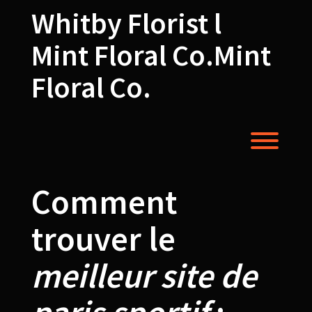
Skip
Whitby Florist l
to
content
Mint Floral Co.Mint
Floral Co.
Toggl
Comment
trouver le
meilleur site de