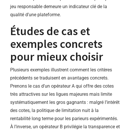
jeu responsable demeure un indicateur clé de la
qualité d’une plateforme.
Études de cas et
exemples concrets
pour mieux choisir
Plusieurs exemples illustrent comment les critères
précédents se traduisent en avantages concrets.
Prenons le cas d’un opérateur A qui offre des cotes
très attractives sur les ligues majeures mais limite
systématiquement les gros gagnants : malgré l’intérêt
des cotes, la politique de limitation nuit à la
rentabilité long terme pour les parieurs expérimentés.
À l’inverse, un opérateur B privilégie la transparence et