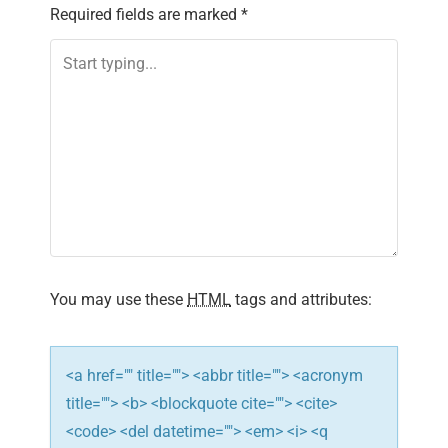
Required fields are marked
*
a
v
i
g
a
t
i
You may use these
HTML
tags and attributes:
o
n
<a href="" title=""> <abbr title=""> <acronym
title=""> <b> <blockquote cite=""> <cite>
<code> <del datetime=""> <em> <i> <q