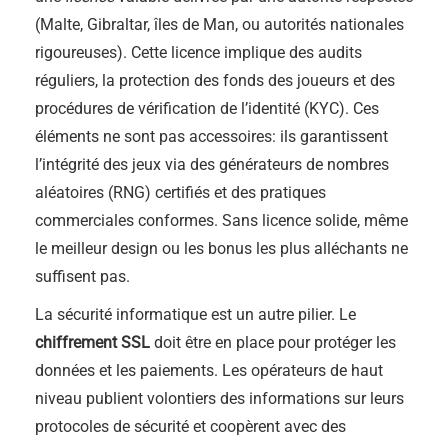
(Malte, Gibraltar, îles de Man, ou autorités nationales
rigoureuses). Cette licence implique des audits
réguliers, la protection des fonds des joueurs et des
procédures de vérification de l’identité (KYC). Ces
éléments ne sont pas accessoires: ils garantissent
l’intégrité des jeux via des générateurs de nombres
aléatoires (RNG) certifiés et des pratiques
commerciales conformes. Sans licence solide, même
le meilleur design ou les bonus les plus alléchants ne
suffisent pas.
La sécurité informatique est un autre pilier. Le
chiffrement SSL
doit être en place pour protéger les
données et les paiements. Les opérateurs de haut
niveau publient volontiers des informations sur leurs
protocoles de sécurité et coopèrent avec des