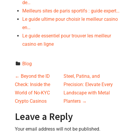
de…
Meilleurs sites de paris sportifs : guide expert…
Le guide ultime pour choisir le meilleur casino
en…
Le guide essentiel pour trouver les meilleur
casino en ligne
Blog
P
←
Beyond the ID
Steel, Patina, and
Check: Inside the
Precision: Elevate Every
o
World of No-KYC
Landscape with Metal
s
Crypto Casinos
Planters
→
t
Leave a Reply
n
Your email address will not be published.