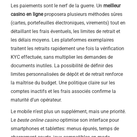
Les paiements sont le nerf de la guerre. Un
meilleur
casino en ligne
proposera plusieurs méthodes sûres
(cartes, portefeuilles électroniques, virements) tout en
détaillant les frais éventuels, les limites de retrait et
les délais moyens. Les plateformes exemplaires
traitent les retraits rapidement une fois la vérification
KYC effectuée, sans multiplier les demandes de
documents inutiles. La possibilité de définir des
limites personnalisées de dépôt et de retrait renforce
la maîtrise du budget. Une politique claire sur les
comptes inactifs et les frais associés confirme la
maturité d’un opérateur.
Le mobile n’est plus un supplément, mais une priorité.
Le
beste online casino
optimise son interface pour
smartphones et tablettes: menus épurés, temps de