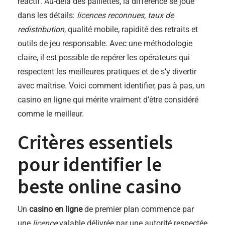
réactif. Au-delà des paillettes, la différence se joue
dans les détails:
licences reconnues
,
taux de
redistribution
, qualité mobile, rapidité des retraits et
outils de jeu responsable. Avec une méthodologie
claire, il est possible de repérer les opérateurs qui
respectent les meilleures pratiques et de s’y divertir
avec maîtrise. Voici comment identifier, pas à pas, un
casino en ligne qui mérite vraiment d’être considéré
comme le meilleur.
Critères essentiels
pour identifier le
beste online casino
Un
casino en ligne
de premier plan commence par
une
licence
valable délivrée par une autorité respectée