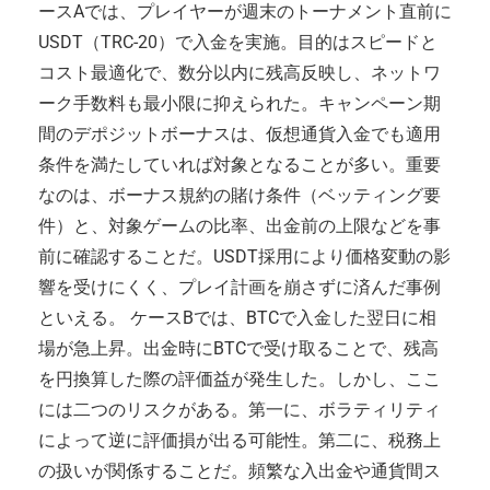
ースAでは、プレイヤーが週末のトーナメント直前に
USDT（TRC-20）で入金を実施。目的はスピードと
コスト最適化で、数分以内に残高反映し、ネットワ
ーク手数料も最小限に抑えられた。キャンペーン期
間のデポジットボーナスは、仮想通貨入金でも適用
条件を満たしていれば対象となることが多い。重要
なのは、ボーナス規約の賭け条件（ベッティング要
件）と、対象ゲームの比率、出金前の上限などを事
前に確認することだ。USDT採用により価格変動の影
響を受けにくく、プレイ計画を崩さずに済んだ事例
といえる。 ケースBでは、BTCで入金した翌日に相
場が急上昇。出金時にBTCで受け取ることで、残高
を円換算した際の評価益が発生した。しかし、ここ
には二つのリスクがある。第一に、ボラティリティ
によって逆に評価損が出る可能性。第二に、税務上
の扱いが関係することだ。頻繁な入出金や通貨間ス