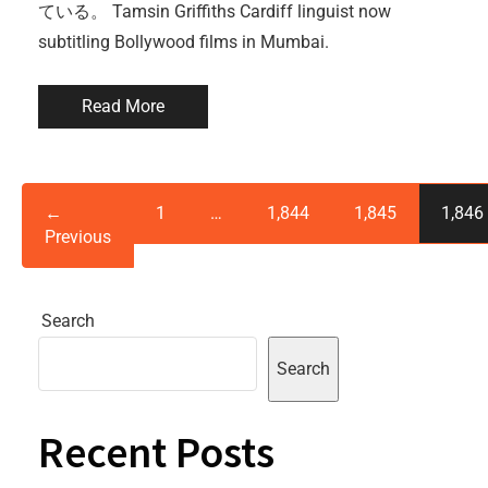
ている。 Tamsin Griffiths Cardiff linguist now
subtitling Bollywood films in Mumbai.
Read More
←
1
…
1,844
1,845
1,846
Previous
Search
Search
Recent Posts