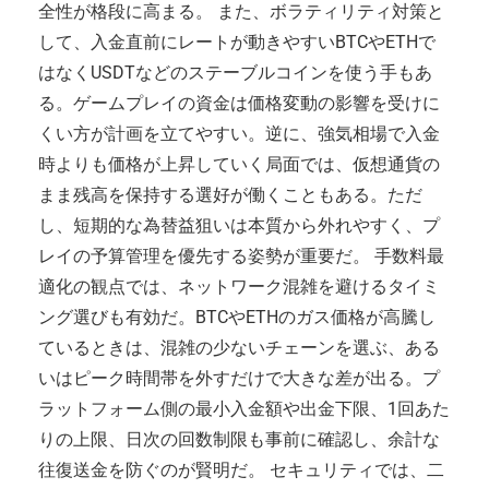
全性が格段に高まる。 また、ボラティリティ対策と
して、入金直前にレートが動きやすいBTCやETHで
はなくUSDTなどのステーブルコインを使う手もあ
る。ゲームプレイの資金は価格変動の影響を受けに
くい方が計画を立てやすい。逆に、強気相場で入金
時よりも価格が上昇していく局面では、仮想通貨の
まま残高を保持する選好が働くこともある。ただ
し、短期的な為替益狙いは本質から外れやすく、プ
レイの予算管理を優先する姿勢が重要だ。 手数料最
適化の観点では、ネットワーク混雑を避けるタイミ
ング選びも有効だ。BTCやETHのガス価格が高騰し
ているときは、混雑の少ないチェーンを選ぶ、ある
いはピーク時間帯を外すだけで大きな差が出る。プ
ラットフォーム側の最小入金額や出金下限、1回あた
りの上限、日次の回数制限も事前に確認し、余計な
往復送金を防ぐのが賢明だ。 セキュリティでは、二