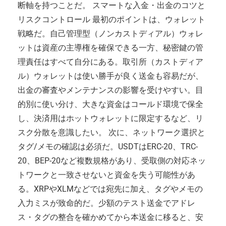
断軸を持つことだ。 スマートな入金・出金のコツと
リスクコントロール 最初のポイントは、ウォレット
戦略だ。自己管理型（ノンカストディアル）ウォレ
ットは資産の主導権を確保できる一方、秘密鍵の管
理責任はすべて自分にある。取引所（カストディア
ル）ウォレットは使い勝手が良く送金も容易だが、
出金の審査やメンテナンスの影響を受けやすい。目
的別に使い分け、大きな資金はコールド環境で保全
し、決済用はホットウォレットに限定するなど、リ
スク分散を意識したい。 次に、ネットワーク選択と
タグ/メモの確認は必須だ。USDTはERC-20、TRC-
20、BEP-20など複数規格があり、受取側の対応ネッ
トワークと一致させないと資金を失う可能性があ
る。XRPやXLMなどでは宛先に加え、タグやメモの
入力ミスが致命的だ。少額のテスト送金でアドレ
ス・タグの整合を確かめてから本送金に移ると、安