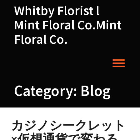
Skip
Whitby Florist l
to
content
Mint Floral Co.Mint
Floral Co.
Toggl
Category:
Blog
カジノシークレット
×仮想通貨で変わる