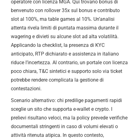
operatore con licenza MGA. Qui trovano bonus di
benvenuto con rollover 35x sul bonus e contributo
slot al 100%, ma table games al 10%. Un’analisi
attenta rivela limiti di puntata massima durante il
wagering e divieti su alcune slot ad alta volatilità.
Applicando la checklist, la presenza di KYC
anticipato, RTP dichiarato e assistenza in italiano
riduce l’incertezza. Al contrario, un portale con licenza
poco chiara, T&C sintetici e supporto solo via ticket
potrebbe rendere complicata la gestione di
contestazioni.
Scenario alternativo: chi predilige pagamenti rapidi
sceglie un sito che supporta e-wallet e crypto. I
prelievi risultano veloci, ma la policy prevede verifiche
documentali stringenti in caso di volumi elevati o
attività ritenuta atipica. In questo contesto,