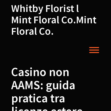
Skip
Whitby Florist l
to
content
Mint Floral Co.Mint
Floral Co.
Toggl
Casino non
AAMS: guida
pratica tra