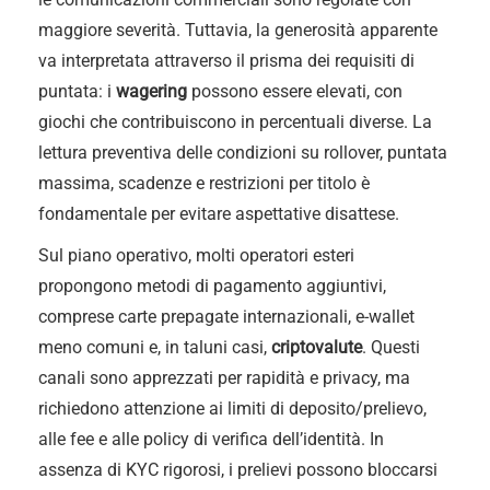
maggiore severità. Tuttavia, la generosità apparente
va interpretata attraverso il prisma dei requisiti di
puntata: i
wagering
possono essere elevati, con
giochi che contribuiscono in percentuali diverse. La
lettura preventiva delle condizioni su rollover, puntata
massima, scadenze e restrizioni per titolo è
fondamentale per evitare aspettative disattese.
Sul piano operativo, molti operatori esteri
propongono metodi di pagamento aggiuntivi,
comprese carte prepagate internazionali, e-wallet
meno comuni e, in taluni casi,
criptovalute
. Questi
canali sono apprezzati per rapidità e privacy, ma
richiedono attenzione ai limiti di deposito/prelievo,
alle fee e alle policy di verifica dell’identità. In
assenza di KYC rigorosi, i prelievi possono bloccarsi