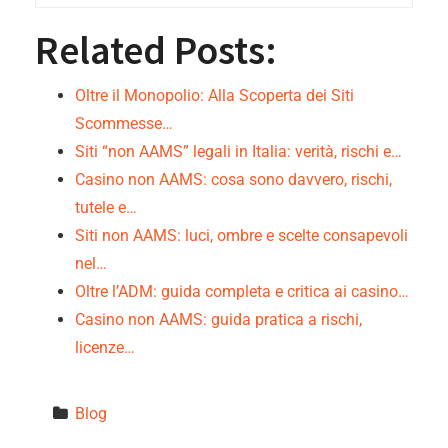
Related Posts:
Oltre il Monopolio: Alla Scoperta dei Siti
Scommesse…
Siti “non AAMS” legali in Italia: verità, rischi e…
Casino non AAMS: cosa sono davvero, rischi,
tutele e…
Siti non AAMS: luci, ombre e scelte consapevoli
nel…
Oltre l’ADM: guida completa e critica ai casino…
Casino non AAMS: guida pratica a rischi,
licenze…
Blog