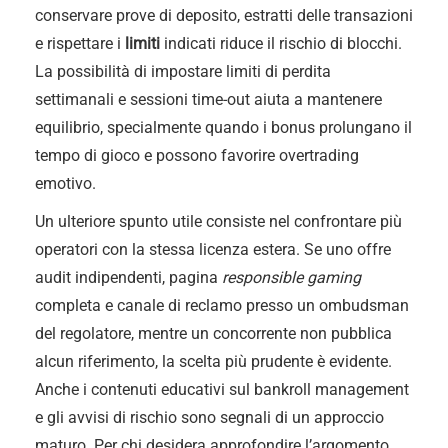
conservare prove di deposito, estratti delle transazioni
e rispettare i
limiti
indicati riduce il rischio di blocchi.
La possibilità di impostare limiti di perdita
settimanali e sessioni time-out aiuta a mantenere
equilibrio, specialmente quando i bonus prolungano il
tempo di gioco e possono favorire overtrading
emotivo.
Un ulteriore spunto utile consiste nel confrontare più
operatori con la stessa licenza estera. Se uno offre
audit indipendenti, pagina
responsible gaming
completa e canale di reclamo presso un ombudsman
del regolatore, mentre un concorrente non pubblica
alcun riferimento, la scelta più prudente è evidente.
Anche i contenuti educativi sul bankroll management
e gli avvisi di rischio sono segnali di un approccio
maturo. Per chi desidera approfondire l’argomento