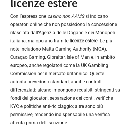
licenze estere
Con l’espressione
casino non AAMS
si indicano
operatori online che non possiedono la concessione
rilasciata dall’Agenzia delle Dogane e dei Monopoli
italiana, ma operano tramite
licenze estere
. Le più
note includono Malta Gaming Authority (MGA),
Curaçao Gaming, Gibraltar, Isle of Man e, in ambito
europeo, anche regolatori come la UK Gambling
Commission per il mercato britannico. Queste
autorità prevedono standard, audit e controlli
differenziati: alcune impongono requisiti stringenti su
fondi dei giocatori, separazione dei conti, verifiche
KYC e politiche anti-riciclaggio; altre sono più
permissive, rendendo indispensabile una verifica
attenta prima dell’iscrizione.