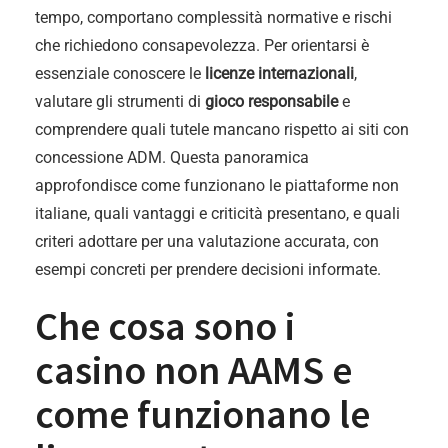
tempo, comportano complessità normative e rischi
che richiedono consapevolezza. Per orientarsi è
essenziale conoscere le
licenze internazionali
,
valutare gli strumenti di
gioco responsabile
e
comprendere quali tutele mancano rispetto ai siti con
concessione ADM. Questa panoramica
approfondisce come funzionano le piattaforme non
italiane, quali vantaggi e criticità presentano, e quali
criteri adottare per una valutazione accurata, con
esempi concreti per prendere decisioni informate.
Che cosa sono i
casino non AAMS e
come funzionano le