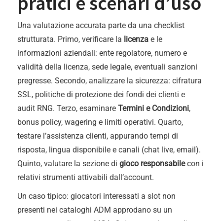
pratici e scenari d’uso
Una valutazione accurata parte da una checklist
strutturata. Primo, verificare la
licenza
e le
informazioni aziendali: ente regolatore, numero e
validità della licenza, sede legale, eventuali sanzioni
pregresse. Secondo, analizzare la sicurezza: cifratura
SSL, politiche di protezione dei fondi dei clienti e
audit RNG. Terzo, esaminare
Termini e Condizioni
,
bonus policy, wagering e limiti operativi. Quarto,
testare l’assistenza clienti, appurando tempi di
risposta, lingua disponibile e canali (chat live, email).
Quinto, valutare la sezione di
gioco responsabile
con i
relativi strumenti attivabili dall’account.
Un caso tipico: giocatori interessati a slot non
presenti nei cataloghi ADM approdano su un