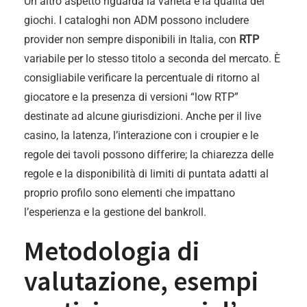
Un altro aspetto riguarda la varietà e la qualità dei
giochi. I cataloghi non ADM possono includere
provider non sempre disponibili in Italia, con
RTP
variabile per lo stesso titolo a seconda del mercato. È
consigliabile verificare la percentuale di ritorno al
giocatore e la presenza di versioni “low RTP”
destinate ad alcune giurisdizioni. Anche per il live
casino, la latenza, l’interazione con i croupier e le
regole dei tavoli possono differire; la chiarezza delle
regole e la disponibilità di limiti di puntata adatti al
proprio profilo sono elementi che impattano
l’esperienza e la gestione del bankroll.
Metodologia di
valutazione, esempi