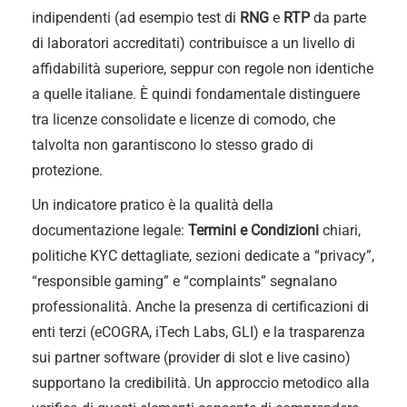
indipendenti (ad esempio test di
RNG
e
RTP
da parte
di laboratori accreditati) contribuisce a un livello di
affidabilità superiore, seppur con regole non identiche
a quelle italiane. È quindi fondamentale distinguere
tra licenze consolidate e licenze di comodo, che
talvolta non garantiscono lo stesso grado di
protezione.
Un indicatore pratico è la qualità della
documentazione legale:
Termini e Condizioni
chiari,
politiche KYC dettagliate, sezioni dedicate a “privacy”,
“responsible gaming” e “complaints” segnalano
professionalità. Anche la presenza di certificazioni di
enti terzi (eCOGRA, iTech Labs, GLI) e la trasparenza
sui partner software (provider di slot e live casino)
supportano la credibilità. Un approccio metodico alla