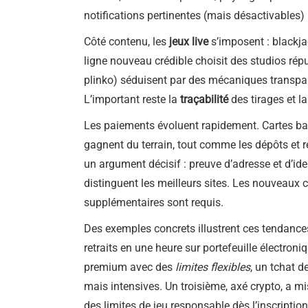
notifications pertinentes (mais désactivables) r
Côté contenu, les
jeux live
s’imposent : blackja
ligne nouveau crédible choisit des studios réput
plinko) séduisent par des mécaniques transpar
L’important reste la
traçabilité
des tirages et l
Les paiements évoluent rapidement. Cartes ban
gagnent du terrain, tout comme les dépôts et r
un argument décisif : preuve d’adresse et d’ident
distinguent les meilleurs sites. Les nouveaux c
supplémentaires sont requis.
Des exemples concrets illustrent ces tendances
retraits en une heure sur portefeuille électroni
premium avec des
limites flexibles
, un tchat d
mais intensives. Un troisième, axé crypto, a m
des limites de jeu responsable dès l’inscripti