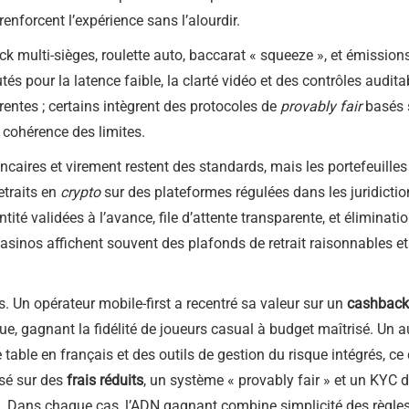
enforcent l’expérience sans l’alourdir.
ck multi-sièges, roulette auto, baccarat « squeeze », et émission
és pour la latence faible, la clarté vidéo et des contrôles audita
entes ; certains intègrent des protocoles de
provably fair
basés 
a cohérence des limites.
caires et virement restent des standards, mais les portefeuilles
etraits en
crypto
sur des plateformes régulées dans les juridictio
ité validées à l’avance, file d’attente transparente, et éliminatio
asinos affichent souvent des plafonds de retrait raisonnables et u
. Un opérateur mobile-first a recentré sa valeur sur un
cashback
que, gagnant la fidélité de joueurs casual à budget maîtrisé. Un au
e table en français et des outils de gestion du risque intégrés, c
isé sur des
frais réduits
, un système « provably fair » et un KYC d
on. Dans chaque cas, l’ADN gagnant combine simplicité des règles,