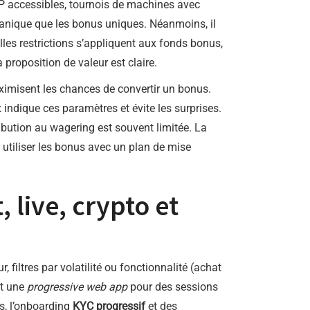
IP accessibles, tournois de machines avec
ganique que les bonus uniques. Néanmoins, il
es restrictions s’appliquent aux fonds bonus,
 proposition de valeur est claire.
ximisent les chances de convertir un bonus.
indique ces paramètres et évite les surprises.
ibution au wagering est souvent limitée. La
utiliser les bonus avec un plan de mise
 live, crypto et
r, filtres par volatilité ou fonctionnalité (achat
nt une
progressive web app
pour des sessions
s, l’onboarding
KYC progressif
et des