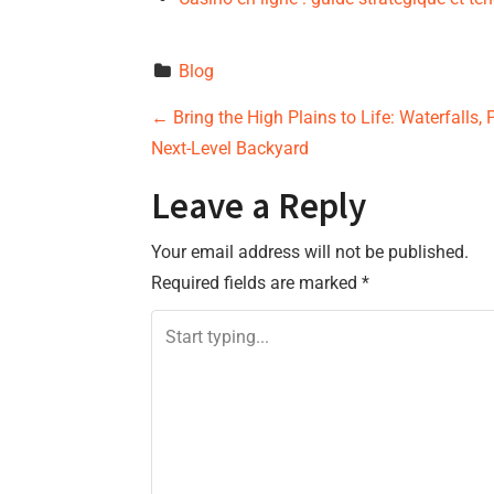
Blog
P
←
Bring the High Plains to Life: Waterfalls,
Next-Level Backyard
o
Leave a Reply
s
Your email address will not be published.
t
Required fields are marked
*
n
a
v
i