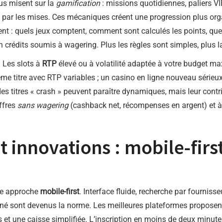
us misent sur la
gamification
: missions quotidiennes, paliers V
s par les mises. Ces mécaniques créent une progression plus or
 : quels jeux comptent, comment sont calculés les points, quell
 crédits soumis à wagering. Plus les règles sont simples, plus la
. Les slots à
RTP
élevé ou à volatilité adaptée à votre budget ma
me titre avec RTP variables ; un casino en ligne nouveau sérieux 
es titres « crash » peuvent paraître dynamiques, mais leur contr
offres
sans wagering
(cashback net, récompenses en argent) et à 
 innovations : mobile-first,
ne approche
mobile-first
. Interface fluide, recherche par fournisseu
né sont devenus la norme. Les meilleures plateformes propose
 et une caisse simplifiée. L’inscription en moins de deux minute