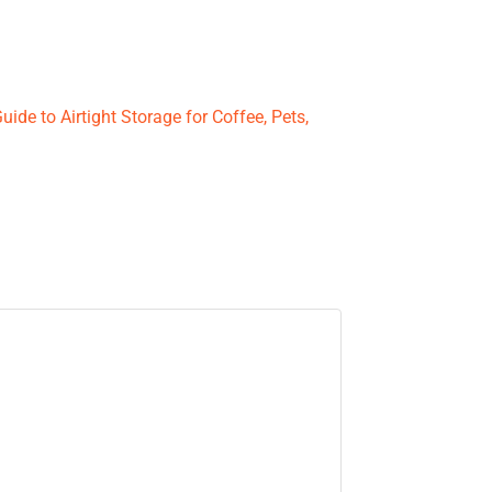
ide to Airtight Storage for Coffee, Pets,