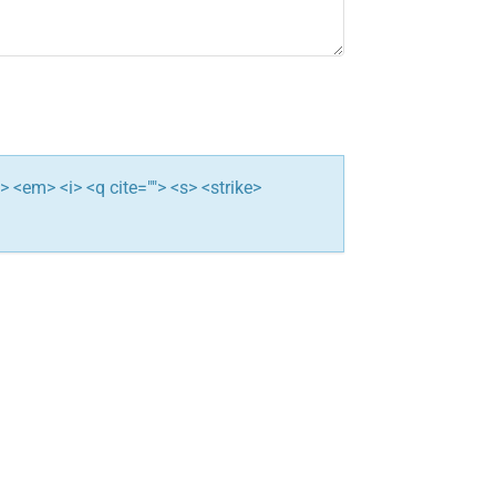
"> <em> <i> <q cite=""> <s> <strike>