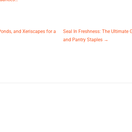
 Ponds, and Xeriscapes for a
Seal In Freshness: The Ultimate Gu
and Pantry Staples
→