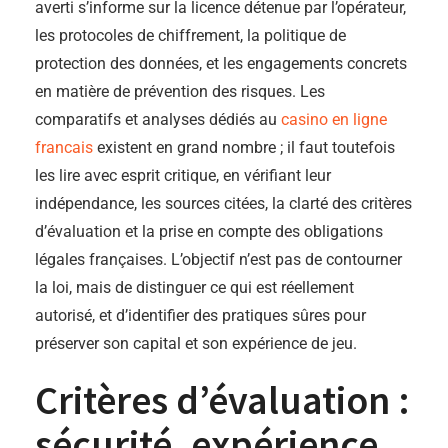
averti s’informe sur la licence détenue par l’opérateur,
les protocoles de chiffrement, la politique de
protection des données, et les engagements concrets
en matière de prévention des risques. Les
comparatifs et analyses dédiés au
casino en ligne
francais
existent en grand nombre ; il faut toutefois
les lire avec esprit critique, en vérifiant leur
indépendance, les sources citées, la clarté des critères
d’évaluation et la prise en compte des obligations
légales françaises. L’objectif n’est pas de contourner
la loi, mais de distinguer ce qui est réellement
autorisé, et d’identifier des pratiques sûres pour
préserver son capital et son expérience de jeu.
Critères d’évaluation :
sécurité, expérience