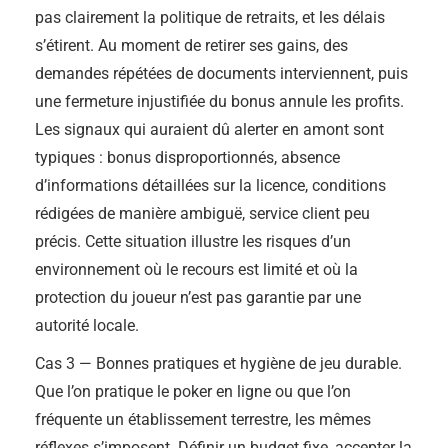
pas clairement la politique de retraits, et les délais
s’étirent. Au moment de retirer ses gains, des
demandes répétées de documents interviennent, puis
une fermeture injustifiée du bonus annule les profits.
Les signaux qui auraient dû alerter en amont sont
typiques : bonus disproportionnés, absence
d’informations détaillées sur la licence, conditions
rédigées de manière ambiguë, service client peu
précis. Cette situation illustre les risques d’un
environnement où le recours est limité et où la
protection du joueur n’est pas garantie par une
autorité locale.
Cas 3 — Bonnes pratiques et hygiène de jeu durable.
Que l’on pratique le poker en ligne ou que l’on
fréquente un établissement terrestre, les mêmes
réflexes s’imposent. Définir un budget fixe, accepter la