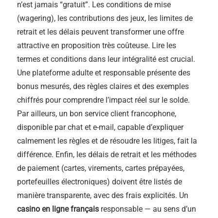
n’est jamais “gratuit”. Les conditions de mise
(wagering), les contributions des jeux, les limites de
retrait et les délais peuvent transformer une offre
attractive en proposition très coûteuse. Lire les
termes et conditions dans leur intégralité est crucial.
Une plateforme adulte et responsable présente des
bonus mesurés, des règles claires et des exemples
chiffrés pour comprendre l’impact réel sur le solde.
Par ailleurs, un bon service client francophone,
disponible par chat et e-mail, capable d’expliquer
calmement les règles et de résoudre les litiges, fait la
différence. Enfin, les délais de retrait et les méthodes
de paiement (cartes, virements, cartes prépayées,
portefeuilles électroniques) doivent être listés de
manière transparente, avec des frais explicités. Un
casino en ligne français
responsable — au sens d’un