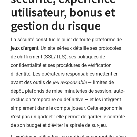
utilisateur, bonus et
gestion du risque
La sécurité constitue le pilier de toute plateforme de
jeux d’argent
. Un site sérieux détaille ses protocoles
de chiffrement (SSL/TLS), ses politiques de
confidentialité et ses procédures de vérification
d’identité. Les opérateurs responsables mettent en
avant des outils de
jeu responsable
— limites de
dépôt, plafonds de mise, minuteries de session, auto-
exclusion temporaire ou définitive — et les intègrent
simplement dans le compte joueur. Cette ergonomie
n’est pas un gadget : elle permet de garder le contrôle
de son budget et d’éviter la spirale de sur-jeu.
L’expérience utilisateur, en particulier sur mobile, pèse