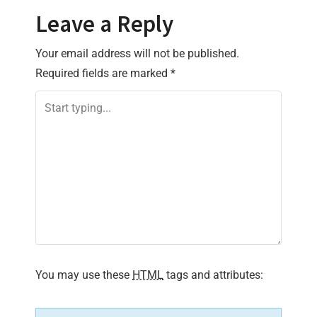
t
Leave a Reply
n
Your email address will not be published.
Required fields are marked
*
a
v
i
g
a
t
i
You may use these
HTML
tags and attributes:
o