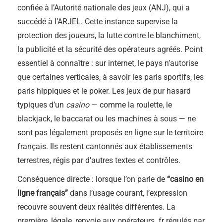
confiée à l’Autorité nationale des jeux (ANJ), qui a
succédé à l’ARJEL. Cette instance supervise la
protection des joueurs, la lutte contre le blanchiment,
la publicité et la sécurité des opérateurs agréés. Point
essentiel à connaître : sur internet, le pays n’autorise
que certaines verticales, à savoir les paris sportifs, les
paris hippiques et le poker. Les jeux de pur hasard
typiques d’un
casino
— comme la roulette, le
blackjack, le baccarat ou les machines à sous — ne
sont pas légalement proposés en ligne sur le territoire
français. Ils restent cantonnés aux établissements
terrestres, régis par d’autres textes et contrôles.
Conséquence directe : lorsque l’on parle de
“casino en
ligne français”
dans l’usage courant, l’expression
recouvre souvent deux réalités différentes. La
première, légale, renvoie aux opérateurs .fr régulés par