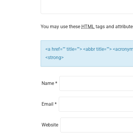
g
a
You may use these
HTML
tags and attribute
t
i
<a href="" title=""> <abbr title=""> <acron
<strong>
o
n
Name
*
Email
*
Website