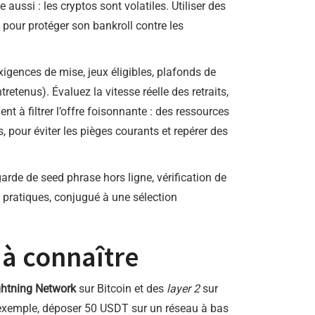
 aussi : les cryptos sont volatiles. Utiliser des
e pour protéger son bankroll contre les
xigences de mise, jeux éligibles, plafonds de
tretenus). Évaluez la vitesse réelle des retraits,
nt à filtrer l’offre foisonnante : des ressources
, pour éviter les pièges courants et repérer des
garde de seed phrase hors ligne, vérification de
 pratiques, conjugué à une sélection
 à connaître
ghtning Network
sur Bitcoin et des
layer 2
sur
r exemple, déposer 50 USDT sur un réseau à bas