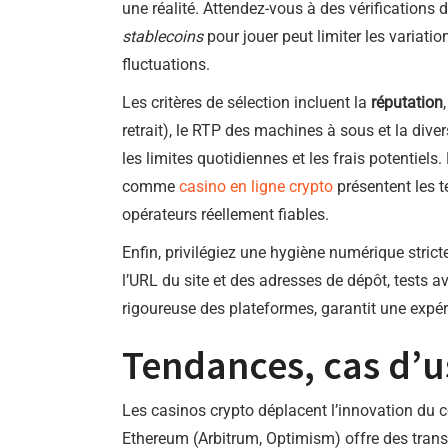
une réalité. Attendez-vous à des vérifications d’
stablecoins
pour jouer peut limiter les variati
fluctuations.
Les critères de sélection incluent la
réputation
retrait), le RTP des machines à sous et la diversi
les limites quotidiennes et les frais potentiels
comme
casino en ligne crypto
présentent les t
opérateurs réellement fiables.
Enfin, privilégiez une hygiène numérique strict
l’URL du site et des adresses de dépôt, tests
rigoureuse des plateformes, garantit une expér
Tendances, cas d’u
Les casinos crypto déplacent l’innovation du 
Ethereum (Arbitrum, Optimism) offre des trans