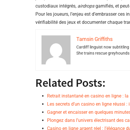
custodiaux intégrés,
airdrops
gamifiés, et peut
Pour les joueurs, l’enjeu est d’embrasser ces in
vérifiabilité des jeux et documenter chaque tr
Tamsin Griffiths
Cardiff linguist now subtitlin
She trains rescue greyhounds v
Related Posts:
Retrait instantané en casino en ligne : l
Les secrets d’un casino en ligne réussi 
Gagner et encaisser en quelques minutes
Plongez dans l’univers électrisant des c
Casino en ligne argent réel : l’élégance 