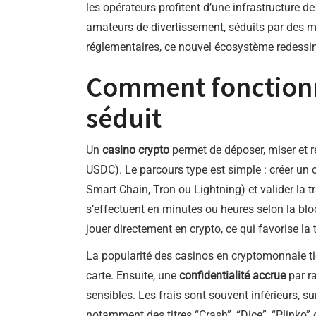
les opérateurs profitent d’une infrastructure d
amateurs de divertissement, séduits par des
réglementaires, ce nouvel écosystème redessin
Comment fonctionne
séduit
Un
casino crypto
permet de déposer, miser et 
USDC). Le parcours type est simple : créer un 
Smart Chain, Tron ou Lightning) et valider la 
s’effectuent en minutes ou heures selon la blo
jouer directement en crypto, ce qui favorise l
La popularité des casinos en cryptomonnaie tie
carte. Ensuite, une
confidentialité accrue
par ra
sensibles. Les frais sont souvent inférieurs, s
notamment des titres “Crash”, “Dice”, “Plinko” o