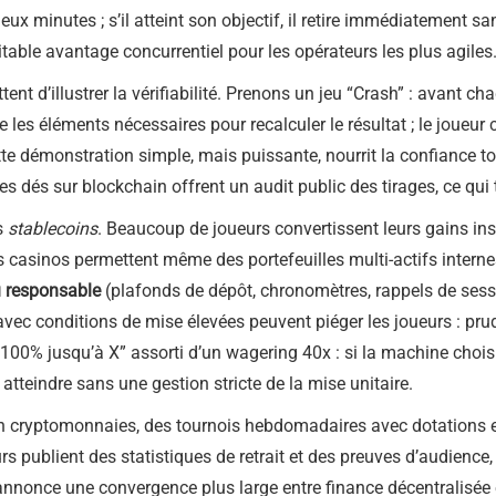
 minutes ; s’il atteint son objectif, il retire immédiatement sans
table avantage concurrentiel pour les opérateurs les plus agiles
ent d’illustrer la vérifiabilité. Prenons un jeu “Crash” : avant 
le les éléments nécessaires pour recalculer le résultat ; le joueur
ette démonstration simple, mais puissante, nourrit la confiance 
 dés sur blockchain offrent un audit public des tirages, ce qui 
es
stablecoins
. Beaucoup de joueurs convertissent leurs gains 
ns casinos permettent même des portefeuilles multi-actifs internes,
u responsable
(plafonds de dépôt, chronomètres, rappels de sessio
avec conditions de mise élevées peuvent piéger les joueurs : pruden
 “100% jusqu’à X” assorti d’un wagering 40x : si la machine choi
atteindre sans une gestion stricte de la mise unitaire.
 cryptomonnaies, des tournois hebdomadaires avec dotation
rs publient des statistiques de retrait et des preuves d’audience
nnonce une convergence plus large entre finance décentralisée e