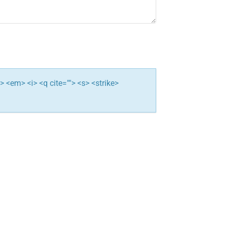
"> <em> <i> <q cite=""> <s> <strike>