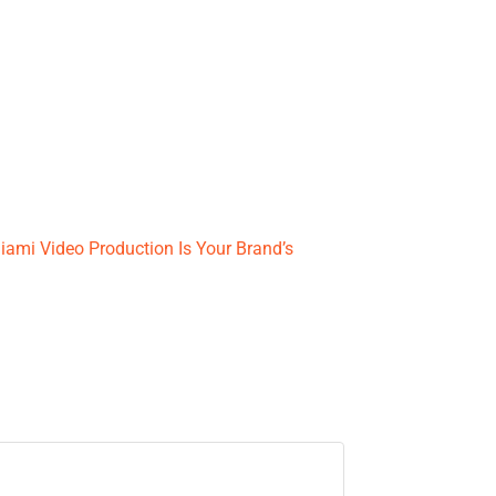
iami Video Production Is Your Brand’s