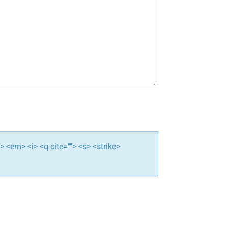
"> <em> <i> <q cite=""> <s> <strike>