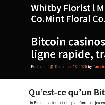
Skip
Whitby Florist l M
to
content
Co.Mint Floral Co
Bitcoin casinos
ligne rapide, t
Posted on
December 13, 2025
by 
Tamsin 
Qu’est-ce qu’un Bit
Un Bitcoin casino est une plateforme de jeu en 