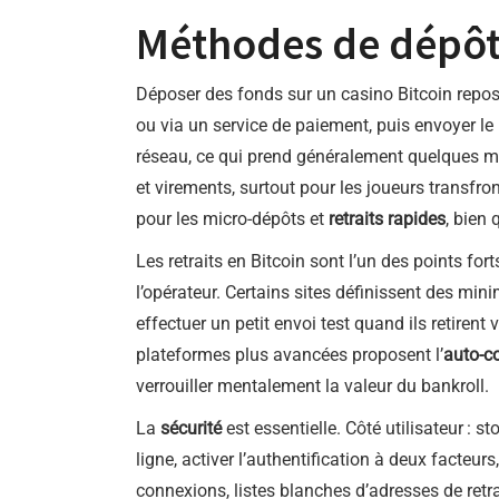
Méthodes de dépôt, 
Déposer des fonds sur un casino Bitcoin repos
ou via un service de paiement, puis envoyer le
réseau, ce qui prend généralement quelques mi
et virements, surtout pour les joueurs transfro
pour les micro-dépôts et
retraits rapides
, bien 
Les retraits en Bitcoin sont l’un des points for
l’opérateur. Certains sites définissent des mini
effectuer un petit envoi test quand ils retirent v
plateformes plus avancées proposent l’
auto-c
verrouiller mentalement la valeur du bankroll.
La
sécurité
est essentielle. Côté utilisateur : 
ligne, activer l’authentification à deux facteur
connexions, listes blanches d’adresses de retra