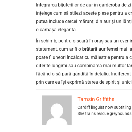
Integrarea bijuteriilor de aur în garderoba de z
înțelege cum să stilezi aceste piese pentru a 
putea include cercei mărunți din aur și un lăn
o cămașă elegantă.
În schimb, pentru o seară în oraș sau un evenim
statement, cum ar fi o
brătară aur femei
mai lat
poate fi uneori încălcat cu măiestrie pentru a c
diferite lungimi sau combinarea mai multor lăn
făcând-o să pară gândită în detaliu. Indiferent 
prin care ea își exprimă starea de spirit și unici
Tamsin Griffiths
Cardiff linguist now subtitlin
She trains rescue greyhounds v