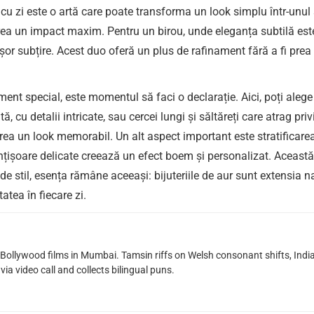
i cu zi este o artă care poate transforma un look simplu într-unul
crea un impact maxim. Pentru un birou, unde eleganța subtilă est
țișor subțire. Acest duo oferă un plus de rafinament fără a fi 
ent special, este momentul să faci o declarație. Aici, poți alege
ă, cu detalii intricate, sau cercei lungi și săltăreți care atrag pr
rea un look memorabil. Un alt aspect important este stratificarea. 
țișoare delicate creează un efect boem și personalizat. Această 
de stil, esența rămâne aceeași: bijuteriile de aur sunt extensia n
tatea în fiecare zi.
g Bollywood films in Mumbai. Tamsin riffs on Welsh consonant shifts, India
ia video call and collects bilingual puns.