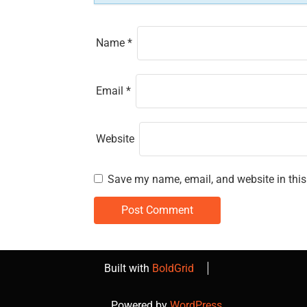
n
Name
*
Email
*
Website
Save my name, email, and website in this
Built with
BoldGrid
Powered by
WordPress