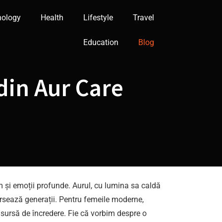
nology
Health
Lifestyle
Travel
Education
Blog
 din Aur Care
m și emoții profunde. Aurul, cu lumina sa caldă
aversează generații. Pentru femeile moderne,
o sursă de încredere. Fie că vorbim despre o