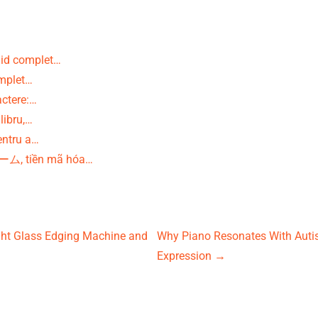
ghid complet…
omplet…
actere:…
libru,…
pentru a…
ゲーム, tiền mã hóa…
ight Glass Edging Machine and
Why Piano Resonates With Autist
Expression
→