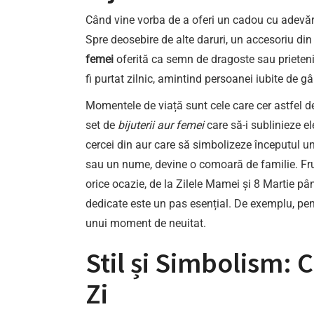
Când vine vorba de a oferi un cadou cu adevărat s
Spre deosebire de alte daruri, un accesoriu di
femei
oferită ca semn de dragoste sau prieteni
fi purtat zilnic, amintind persoanei iubite de g
Momentele de viață sunt cele care cer astfel 
set de
bijuterii aur femei
care să-i sublinieze e
cercei din aur care să simbolizeze începutul un
sau un nume, devine o comoară de familie. Frumus
orice ocazie, de la Zilele Mamei și 8 Martie pâ
dedicate este un pas esențial. De exemplu, pentr
unui moment de neuitat.
Stil și Simbolism: C
Zi