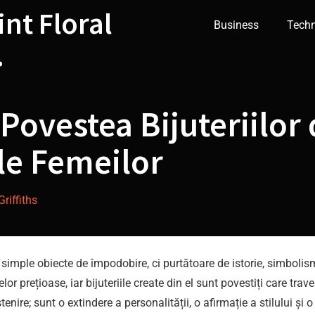
int Floral
Business
Tech
.
 Povestea Bijuteriilor
le Femeilor
riffiths
 simple obiecte de împodobire, ci purtătoare de istorie, simbolis
or prețioase, iar bijuteriile create din el sunt povestiți care tr
ire; sunt o extindere a personalității, o afirmație a stilului și 