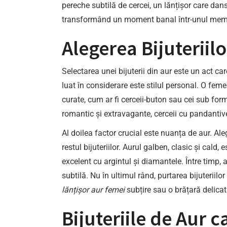
pereche subtilă de cercei, un lănțișor care dan
transformând un moment banal într-unul mem
Alegerea Bijuteriilo
Selectarea unei bijuterii din aur este un act ca
luat în considerare este stilul personal. O fem
curate, cum ar fi cerceii-buton sau cei sub for
romantic și extravagante, cerceii cu pandantive
Al doilea factor crucial este nuanța de aur. Al
restul bijuteriilor. Aurul galben, clasic și cald
excelent cu argintul și diamantele. Între timp, a
subtilă. Nu în ultimul rând, purtarea bijuteriil
lănțișor aur femei
subțire sau o brățară delica
Bijuteriile de Aur 