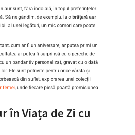
 aur sunt, fără îndoială, în topul preferințelor.
ală. Să ne gândim, de exemplu, la o
brățară aur
bil al unei legături, un mic comori care poate
nt, cum ar fi un aniversare, ar putea primi un
cultatea ar putea fi surprinsă cu o pereche de
r cu un pandantiv personalizat, gravat cu o dată
r. Ele sunt potrivite pentru orice vârstă și
orbească din suflet, explorarea unei colecții
ur femei
, unde fiecare piesă poartă promisiunea
r în Viața de Zi cu