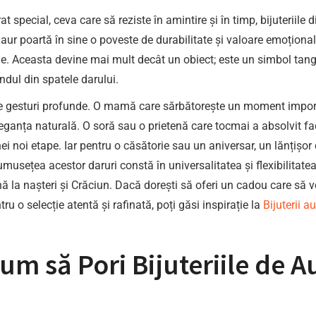
pecial, ceva care să reziste în amintire și în timp, bijuteriile din
n aur poartă în sine o poveste de durabilitate și valoare emoțion
e. Aceasta devine mai mult decât un obiect; este un simbol tangi
ândul din spatele darului.
de gesturi profunde. O mamă care sărbătorește un moment importa
leganța naturală. O soră sau o prietenă care tocmai a absolvit fa
ei noi etape. Iar pentru o căsătorie sau un aniversar, un lănțișo
ețea acestor daruri constă în universalitatea și flexibilitatea lo
nă la nașteri și Crăciun. Dacă dorești să oferi un cadou care să v
u o selecție atentă și rafinată, poți găsi inspirație la
Bijuterii a
um să Pori Bijuteriile de Au