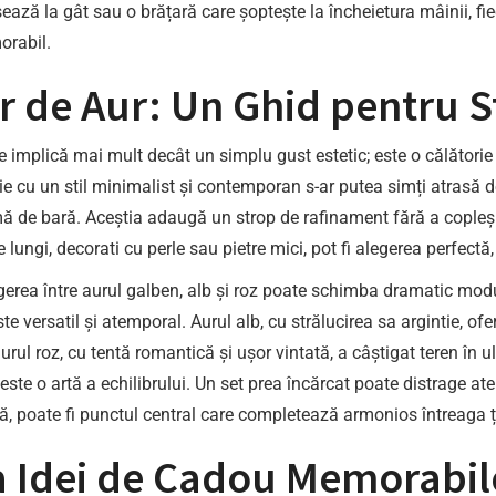
sează la gât sau o brățară care șoptește la încheietura mâinii, f
orabil.
r de Aur: Un Ghid pentru St
re implică mai mult decât un simplu gust estetic; este o călătorie
eie cu un stil minimalist și contemporan s-ar putea simți atrasă 
mă de bară. Aceștia adaugă un strop de rafinament fără a copleși 
 lungi, decorati cu perle sau pietre mici, pot fi alegerea perfect
egerea între aurul galben, alb și roz poate schimba dramatic modul
, este versatil și atemporal. Aurul alb, cu strălucirea sa argintie
urul roz, cu tentă romantică și ușor vintată, a câștigat teren în u
or este o artă a echilibrului. Un set prea încărcat poate distrage a
tă, poate fi punctul central care completează armonios întreaga ț
ca Idei de Cadou Memorabil