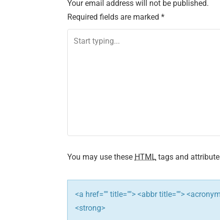
Your email address will not be published.
t
Required fields are marked
*
n
a
v
i
g
a
t
You may use these
HTML
tags and attribute
i
<a href="" title=""> <abbr title=""> <acron
o
<strong>