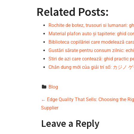
Related Posts:
Rochite de botez, trusouri si lumanari: 
Material plafon auto și tapiterie: ghid c
Biblioteca copilăriei care modelează car
Gustări sărate pentru consum zilnic: echi
Stiri de azi care contează: ghid practic 
Chân dung mới của giải trí số: カジノ 
Blog
P
←
Edge Quality That Sells: Choosing the R
Supplier
o
Leave a Reply
s