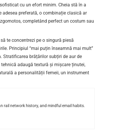
 sofisticat cu un efort minim. Cheia stă în a
e adesea preferată, o combinație clasică ar
prea zgomotos, completând perfect un costum sau
 să te concentrezi pe o singură piesă
ivirile. Principiul “mai puțin înseamnă mai mult”
Stratificarea brățărilor subțiri de aur de
tehnică adaugă textură și mișcare ținutei,
aturală a personalității femeii, un instrument
n rail network history, and mindful email habits.