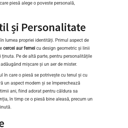
iecare piesă alege o poveste personală,
il și Personalitate
 în lumea propriei identități. Primul aspect de
de
cercei aur femei
cu design geometric și linii
ținuta. Pe de altă parte, pentru personalitățile
ă, adăugând mișcare și un aer de mister.
 în care o piesă se potrivește cu tenul și cu
, oferă un aspect modern și se împerechează
ltimii ani, fiind adorat pentru căldura sa
tenția, în timp ce o piesă bine aleasă, precum un
inută.
e