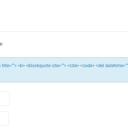
s:
ym title=""> <b> <blockquote cite=""> <cite> <code> <del datetime="