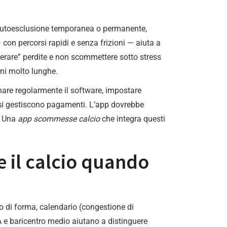
o, autoesclusione temporanea o permanente,
 con percorsi rapidi e senza frizioni — aiuta a
uperare” perdite e non scommettere sotto stress
oni molto lunghe.
rnare regolarmente il software, impostare
o si gestiscono pagamenti. L’app dovrebbe
e. Una
app scommesse calcio
che integra questi
e il calcio quando
to di forma, calendario (congestione di
 e baricentro medio aiutano a distinguere