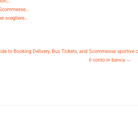
iori,…
le Scommesse…
er scegliere…
e to Booking Delivery, Bus Tickets, and
Scommesse sportive con
il conto in banca
→