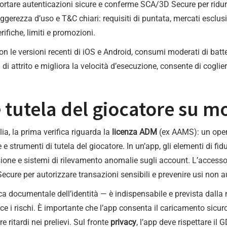
portare autenticazioni sicure e conferme SCA/3D Secure per ridurre
ggerezza d’uso e T&C chiari: requisiti di puntata, mercati esclusi,
ifiche, limiti e promozioni.
con le versioni recenti di iOS e Android, consumi moderati di batter
di attrito e migliora la velocità d’esecuzione, consente di coglier
e tutela del giocatore su m
ia, la prima verifica riguarda la
licenza ADM
(ex AAMS): un oper
 strumenti di tutela del giocatore. In un’app, gli elementi di fidu
ntrusione e sistemi di rilevamento anomalie sugli account. L’acce
ecure per autorizzare transazioni sensibili e prevenire usi non au
 documentale dell’identità — è indispensabile e prevista dalla 
uce i rischi. È importante che l’app consenta il caricamento sicuro
 ritardi nei prelievi. Sul fronte
privacy
, l’app deve rispettare il 