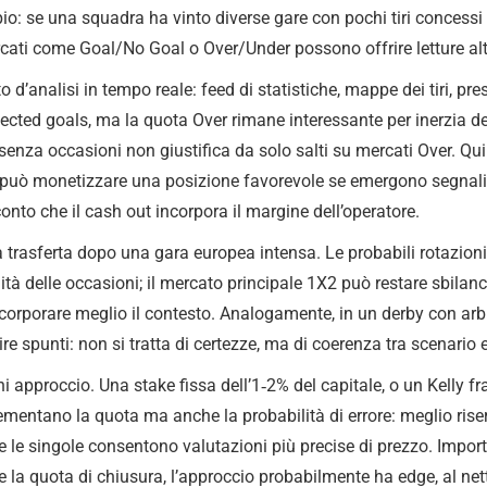
mpio: se una squadra ha vinto diverse gare con pochi tiri concess
mercati come Goal/No Goal o Over/Under possono offrire letture alt
o d’analisi in tempo reale: feed di statistiche, mappe dei tiri, pres
ected goals, ma la quota Over rimane interessante per inerzia de
e senza occasioni non giustifica da solo salti su mercati Over. Qu
 può monetizzare una posizione favorevole se emergono segnali co
onto che il cash out incorpora il margine dell’operatore.
 trasferta dopo una gara europea intensa. Le probabili rotazioni e
alità delle occasioni; il mercato principale 1X2 può restare sbil
orporare meglio il contesto. Analogamente, in un derby con arbitr
e spunti: non si tratta di certezze, ma di coerenza tra scenario 
 approccio. Una stake fissa dell’1‑2% del capitale, o un Kelly fra
ementano la quota ma anche la probabilità di errore: meglio ris
 le singole consentono valutazioni più precise di prezzo. Import
e la quota di chiusura, l’approccio probabilmente ha edge, al net