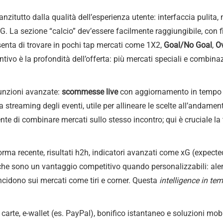
anzitutto dalla qualità dell’esperienza utente: interfaccia pulita,
G. La sezione “calcio” dev’essere facilmente raggiungibile, con fil
nsenta di trovare in pochi tap mercati come 1X2,
Goal/No Goal
,
O
ntivo è la profondità dell’offerta: più mercati speciali e combinaz
unzioni avanzate:
scommesse live
con aggiornamento in tempo r
volta streaming degli eventi, utile per allineare le scelte all’anda
te di combinare mercati sullo stesso incontro; qui è cruciale la 
 forma recente, risultati h2h, indicatori avanzati come xG (expect
fiche sono un vantaggio competitivo quando personalizzabili: alert
ncidono sui mercati come tiri e corner. Questa
intelligence in te
 carte, e-wallet (es. PayPal), bonifico istantaneo e soluzioni m