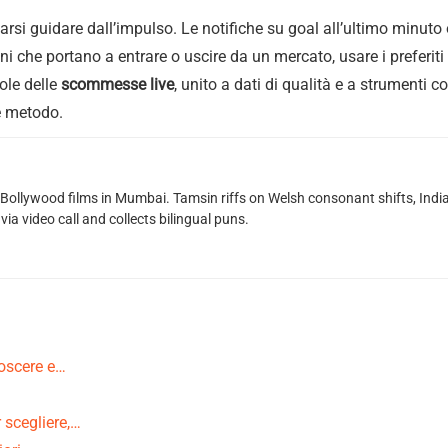
 farsi guidare dall’impulso. Le notifiche su goal all’ultimo minut
ioni che portano a entrare o uscire da un mercato, usare i preferi
vole delle
scommesse live
, unito a dati di qualità e a strumenti c
 e metodo.
g Bollywood films in Mumbai. Tamsin riffs on Welsh consonant shifts, India
ia video call and collects bilingual puns.
noscere e…
 scegliere,…