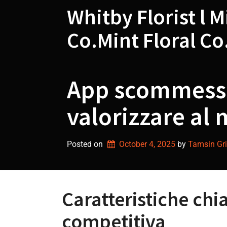
Skip
Whitby Florist l M
to
content
Co.Mint Floral Co
App scommesse 
valorizzare al
Posted on
October 4, 2025
by 
Tamsin Gri
Caratteristiche ch
competitiva