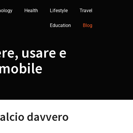
nology
Health
Lifestyle
Travel
Education
Blog
re, usare e
 mobile
calcio davvero