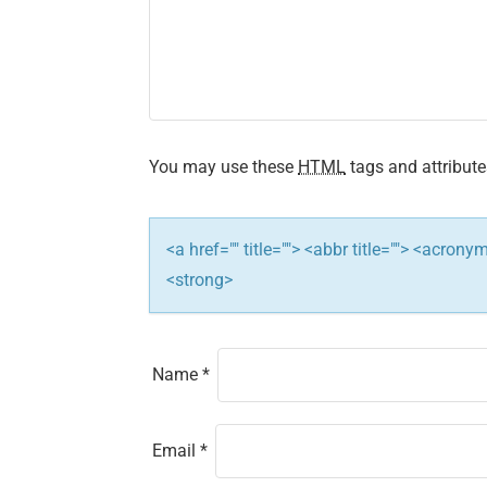
i
g
a
t
You may use these
HTML
tags and attribute
i
<a href="" title=""> <abbr title=""> <acron
o
<strong>
n
Name
*
Email
*