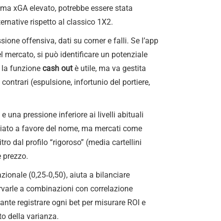
i ma xGA elevato, potrebbe essere stata
ernative rispetto al classico 1X2.
sione offensiva, dati su corner e falli. Se l’app
l mercato, si può identificare un potenziale
i la funzione
cash out
è utile, ma va gestita
ntrari (espulsione, infortunio del portiere,
 una pressione inferiore ai livelli abituali
anciato a favore del nome, ma mercati come
o dal profilo “rigoroso” (media cartellini
e prezzo.
zionale (0,25‑0,50), aiuta a bilanciare
ervarle a combinazioni con correlazione
ante registrare ogni bet per misurare ROI e
to della varianza.