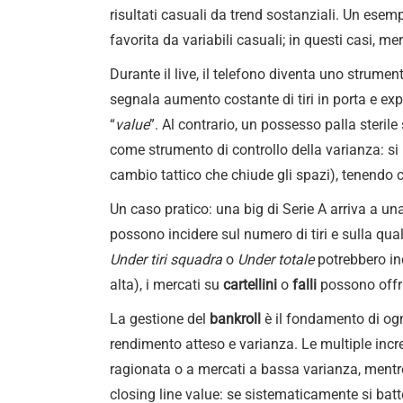
risultati casuali da trend sostanziali. Un ese
favorita da variabili casuali; in questi casi, 
Durante il live, il telefono diventa uno strument
segnala aumento costante di tiri in porta e exp
“
value
”. Al contrario, un possesso palla steril
come strumento di controllo della varianza: si
cambio tattico che chiude gli spazi), tenendo c
Un caso pratico: una big di Serie A arriva a una
possono incidere sul numero di tiri e sulla qu
Under tiri squadra
o
Under totale
potrebbero inc
alta), i mercati su
cartellini
o
falli
possono offrir
La gestione del
bankroll
è il fondamento di ogni
rendimento atteso e varianza. Le multiple incr
ragionata o a mercati a bassa varianza, mentre
closing line value: se sistematicamente si batt