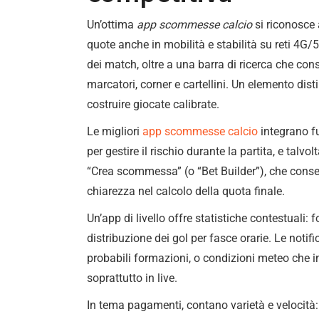
Un’ottima
app scommesse calcio
si riconosce 
quote anche in mobilità e stabilità su reti 4G/5
dei match, oltre a una barra di ricerca che co
marcatori, corner e cartellini. Un elemento disti
costruire giocate calibrate.
Le migliori
app scommesse calcio
integrano f
per gestire il rischio durante la partita, e tal
“Crea scommessa” (o “Bet Builder”), che consen
chiarezza nel calcolo della quota finale.
Un’app di livello offre statistiche contestuali:
distribuzione dei gol per fasce orarie. Le noti
probabili formazioni, o condizioni meteo che i
soprattutto in live.
In tema pagamenti, contano varietà e velocità: