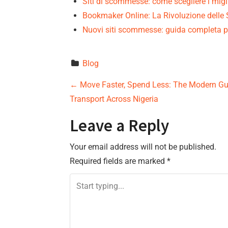
Siti di scommesse: come scegliere i migl
Bookmaker Online: La Rivoluzione del
Nuovi siti scommesse: guida completa p
Blog
P
←
Move Faster, Spend Less: The Modern Guid
Transport Across Nigeria
o
Leave a Reply
s
Your email address will not be published.
t
Required fields are marked
*
n
a
v