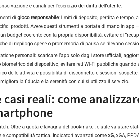
nservazione e canali per l’esercizio dei diritti dell’utente.
menti di
gioco responsabile
: limiti di deposito, perdita e temp
cifici prodotti. Avere questi strumenti a portata di mano in app —
un budget coerente con la propria disponibilità, evitare di “rec
iche di riepilogo spese o promemoria di pausa se rilevano sessi
iche personali: scaricare l’app solo dagli store ufficiali, aggio
o biometrico del dispositivo, evitare reti Wi‑Fi pubbliche quand
orico delle attività e possibilità di disconnettere sessioni sospett
migliora la fiducia e la serenità con cui si utilizza il servizio.
e casi reali: come analizzar
martphone
match. Oltre a quota e lavagna del bookmaker, è utile valutare sta
ze e compatibilità tattica. Indicatori avanzati come
xG
, xGA, PPDA