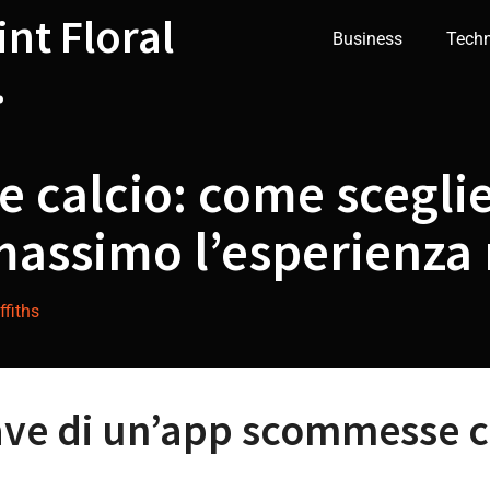
int Floral
Business
Tech
.
calcio: come sceglie
 massimo l’esperienza
ffiths
iave di un’app scommesse 