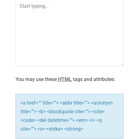
v
i
g
a
t
i
You may use these
HTML
tags and attributes:
o
n
<a href="" title=""> <abbr title=""> <acronym
title=""> <b> <blockquote cite=""> <cite>
<code> <del datetime=""> <em> <i> <q
cite=""> <s> <strike> <strong>