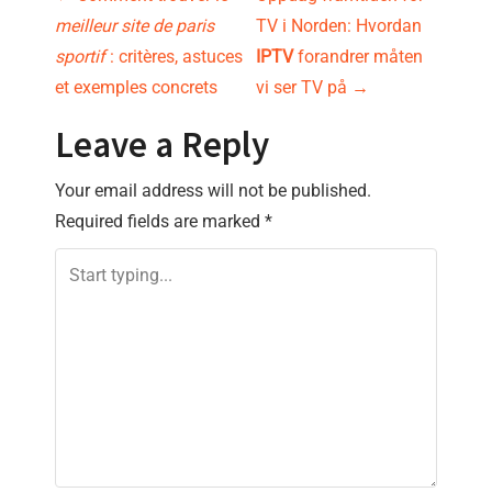
P
meilleur site de paris
TV i Norden: Hvordan
o
sportif
: critères, astuces
IPTV
forandrer måten
s
et exemples concrets
vi ser TV på
→
t
Leave a Reply
n
Your email address will not be published.
Required fields are marked
*
a
v
i
g
a
t