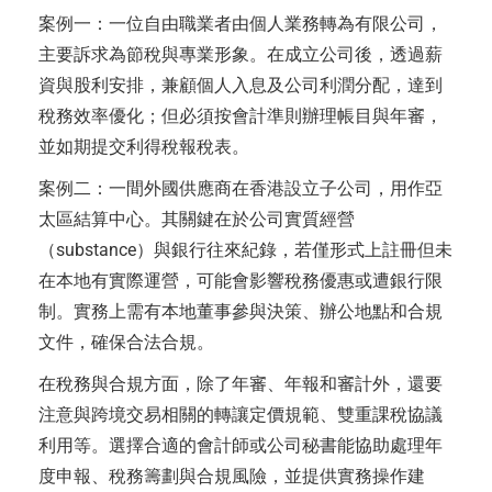
案例一：一位自由職業者由個人業務轉為有限公司，
主要訴求為節稅與專業形象。在成立公司後，透過薪
資與股利安排，兼顧個人入息及公司利潤分配，達到
稅務效率優化；但必須按會計準則辦理帳目與年審，
並如期提交利得稅報稅表。
案例二：一間外國供應商在香港設立子公司，用作亞
太區結算中心。其關鍵在於公司實質經營
（substance）與銀行往來紀錄，若僅形式上註冊但未
在本地有實際運營，可能會影響稅務優惠或遭銀行限
制。實務上需有本地董事參與決策、辦公地點和合規
文件，確保合法合規。
在稅務與合規方面，除了年審、年報和審計外，還要
注意與跨境交易相關的轉讓定價規範、雙重課稅協議
利用等。選擇合適的會計師或公司秘書能協助處理年
度申報、稅務籌劃與合規風險，並提供實務操作建