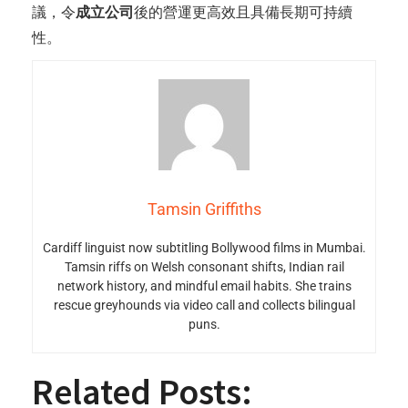
議，令
成立公司
後的營運更高效且具備長期可持續
性。
Tamsin Griffiths
Cardiff linguist now subtitling Bollywood films in Mumbai.
Tamsin riffs on Welsh consonant shifts, Indian rail
network history, and mindful email habits. She trains
rescue greyhounds via video call and collects bilingual
puns.
Related Posts: