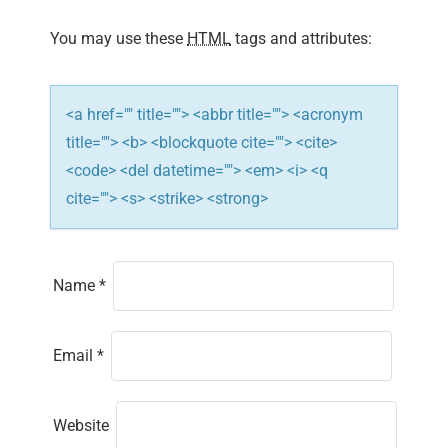
i
You may use these
HTML
tags and attributes:
o
n
<a href="" title=""> <abbr title=""> <acronym
title=""> <b> <blockquote cite=""> <cite>
<code> <del datetime=""> <em> <i> <q
cite=""> <s> <strike> <strong>
Name
*
Email
*
Website